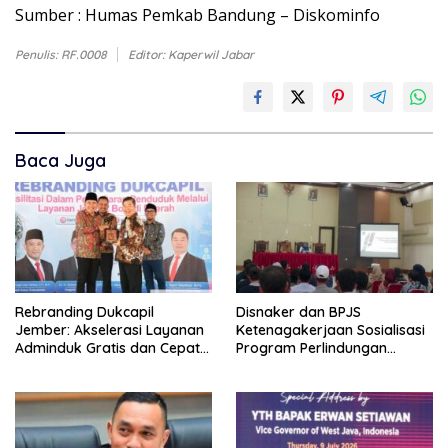
Sumber : Humas Pemkab Bandung – Diskominfo
Penulis: RF.0008
Editor: Kaperwil Jabar
Baca Juga
Rebranding Dukcapil
Disnaker dan BPJS
Jember: Akselerasi Layanan
Ketenagakerjaan Sosialisasi
Adminduk Gratis dan Cepat
Program Perlindungan
Hingga Tingkat Desa
Pekerja Rentan