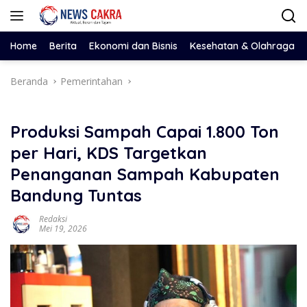
Langsung
ke
konten
Home
Berita
Ekonomi dan Bisnis
Kesehatan & Olahraga
Beranda
Pemerintahan
Produksi Sampah Capai 1.800 Ton
per Hari, KDS Targetkan
Penanganan Sampah Kabupaten
Bandung Tuntas
Redaksi
Mei 19, 2026