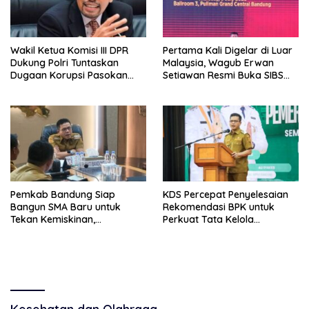
Wakil Ketua Komisi III DPR
Pertama Kali Digelar di Luar
Dukung Polri Tuntaskan
Malaysia, Wagub Erwan
Dugaan Korupsi Pasokan
Setiawan Resmi Buka SIBS
Batu Bara Penyebab
2026 di Bandung
Blackout
Pemkab Bandung Siap
KDS Percepat Penyelesaian
Bangun SMA Baru untuk
Rekomendasi BPK untuk
Tekan Kemiskinan,
Perkuat Tata Kelola
Pernikahan Dini, dan Stunting
Pemerintahan
di Pangalengan