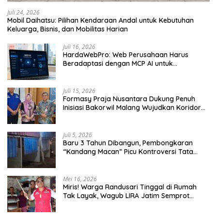
Juli 24, 2026
Mobil Daihatsu: Pilihan Kendaraan Andal untuk Kebutuhan
Keluarga, Bisnis, dan Mobilitas Harian
Juli 16, 2026
HardaWebPro: Web Perusahaan Harus
Beradaptasi dengan MCP AI untuk
Tingkatkan Efektivitas Operasional
Juli 15, 2026
Formasy Praja Nusantara Dukung Penuh
Inisiasi Bakorwil Malang Wujudkan Koridor
Selatan 2045
Juli 5, 2026
Baru 3 Tahun Dibangun, Pembongkaran
“Kandang Macan” Picu Kontroversi Tata
Kelola Aset
Mei 16, 2026
Miris! Warga Randusari Tinggal di Rumah
Tak Layak, Wagub LIRA Jatim Semprot
Pemkot Pasuruan Soal Silpa Rp95 Miliar