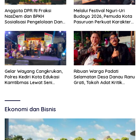
Anggota DPR RI Fraksi
Melalui Festival Nguri-Uri
NasDem dan BPKH
Budoyo 2026, Pemuda Kota
Sosialisasi Pengelolaan Dana
Pasuruan Perkuat Karakter
Haji Transparan
Kebudayaan dan Bebas
Narkoba
Gelar Wayang Cangkrukan,
Ribuan Warga Padati
Polres Kediri Kota Edukasi
Selamatan Desa Danau Ranu
Kamtibmas Lewat Seni
Grati, Tokoh Adat Kritik
Budaya
Manajemen Wisata Pemkab
Ekonomi dan Bisnis