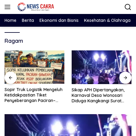
Langsung
ke
konten
Home
Berita
Ekonomi dan Bisnis
Kesehatan & Olahraga
Ragam
Sopir Truk Logistik Mengeluh
Sikap APH Dipertanyakan,
Ketidakpastian Tiket
Karnaval Desa Wonosari
Penyeberangan Paciran–
Diduga Kangkangi Surat
Bawean, Desak ASDP
Kesepakatan Bersama
Terapkan Sistem Online