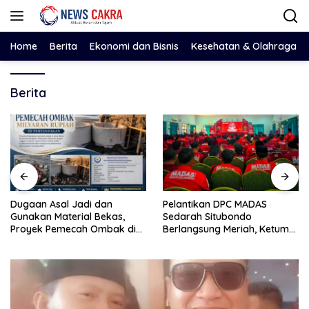
Langsung
ke
konten
Home
Berita
Ekonomi dan Bisnis
Kesehatan & Olahraga
Berita
Dugaan Asal Jadi dan
Pelantikan DPC MADAS
Gunakan Material Bekas,
Sedarah Situbondo
Proyek Pemecah Ombak di
Berlangsung Meriah, Ketum
BPAP Situbondo Menjadi
Jatim Tekankan Peran
Sorotan Publik
Organisasi untuk Membela
Masyarakat