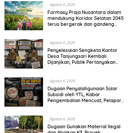
Agustus 6, 2026
Formasy Praja Nusantara dalam
mendukung Koridor Selatan 2045
terus bergerak dan gandeng
Yayasan Mekar Mitra Indonesia
dengan SPEKTANI
Agustus 6, 2026
Penyelesaian Sengketa Kantor
Desa Tanjungsari Kembali
Dijanjikan, Publik Pertanyakan
Keseriusan Pemdes
Agustus 6, 2026
Dugaan Penyalahgunaan Solar
Subsidi oleh YTL, Kabar
Pengembalian Mencuat, Pelapor
Mengaku Belum Terima Informasi
Resmi
Agustus 6, 2026
Dugaan Gunakan Material Ilegal
dan Abaikan K3, Proyek