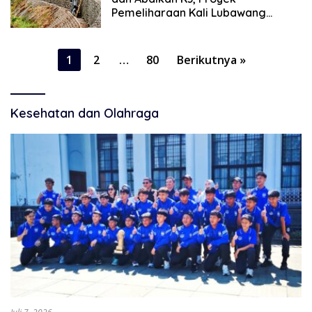
Pemeliharaan Kali Lubawang
Situbondo Senilai Hampir 1 Miliar
Disorot Warga
Paginasi
1
2
…
80
Berikutnya »
pos
Kesehatan dan Olahraga