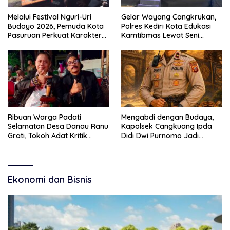
Melalui Festival Nguri-Uri
Gelar Wayang Cangkrukan,
Budoyo 2026, Pemuda Kota
Polres Kediri Kota Edukasi
Pasuruan Perkuat Karakter
Kamtibmas Lewat Seni
Kebudayaan dan Bebas
Budaya
Narkoba
Ribuan Warga Padati
Mengabdi dengan Budaya,
Selamatan Desa Danau Ranu
Kapolsek Cangkuang Ipda
Grati, Tokoh Adat Kritik
Didi Dwi Purnomo Jadi
Manajemen Wisata Pemkab
Inspirasi Masyarakat
Ekonomi dan Bisnis