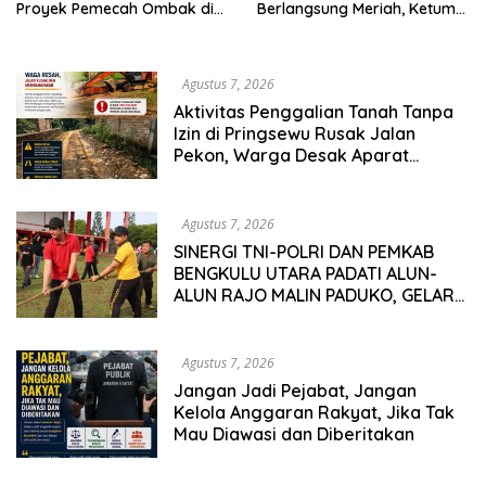
Proyek Pemecah Ombak di
Berlangsung Meriah, Ketum
BPAP Situbondo Menjadi
Jatim Tekankan Peran
Sorotan Publik
Organisasi untuk Membela
Masyarakat
Agustus 7, 2026
Aktivitas Penggalian Tanah Tanpa
Izin di Pringsewu Rusak Jalan
Pekon, Warga Desak Aparat
Bertindak
Agustus 7, 2026
SINERGI TNI-POLRI DAN PEMKAB
BENGKULU UTARA PADATI ALUN-
ALUN RAJO MALIN PADUKO, GELAR
APEL DAN LOMBA HUT RI KE-81
Agustus 7, 2026
Jangan Jadi Pejabat, Jangan
Kelola Anggaran Rakyat, Jika Tak
Mau Diawasi dan Diberitakan