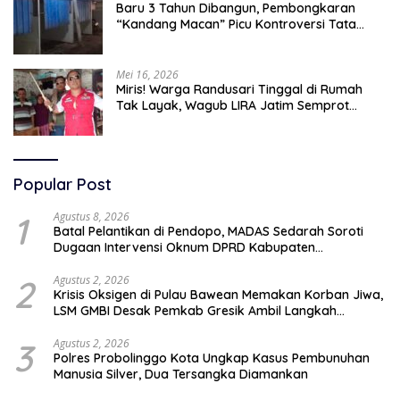
Baru 3 Tahun Dibangun, Pembongkaran
“Kandang Macan” Picu Kontroversi Tata
Kelola Aset
Mei 16, 2026
Miris! Warga Randusari Tinggal di Rumah
Tak Layak, Wagub LIRA Jatim Semprot
Pemkot Pasuruan Soal Silpa Rp95 Miliar
Popular Post
1
Agustus 8, 2026
Batal Pelantikan di Pendopo, MADAS Sedarah Soroti
Dugaan Intervensi Oknum DPRD Kabupaten
Probolinggo
2
Agustus 2, 2026
Krisis Oksigen di Pulau Bawean Memakan Korban Jiwa,
LSM GMBI Desak Pemkab Gresik Ambil Langkah
Darurat
3
Agustus 2, 2026
Polres Probolinggo Kota Ungkap Kasus Pembunuhan
Manusia Silver, Dua Tersangka Diamankan