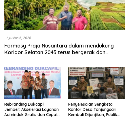
Agustus 6, 2026
Formasy Praja Nusantara dalam mendukung
Koridor Selatan 2045 terus bergerak dan
gandeng Yayasan Mekar Mitra Indonesia dengan
SPEKTANI
Rebranding Dukcapil
Penyelesaian Sengketa
Jember: Akselerasi Layanan
Kantor Desa Tanjungsari
Adminduk Gratis dan Cepat
Kembali Dijanjikan, Publik
Hingga Tingkat Desa
Pertanyakan Keseriusan
Pemdes