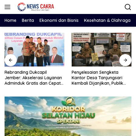
Langsung
ke
konten
Home
Berita
Ekonomi dan Bisnis
Kesehatan & Olahraga
Dugaan Penyalahgunaan
Penyelesaian Sengketa
Solar Subsidi oleh YTL, Kabar
Kantor Desa Tanjungsari
Pengembalian Mencuat,
Kembali Dijanjikan, Publik
Pelapor Mengaku Belum
Pertanyakan Keseriusan
Terima Informasi Resmi
Pemdes