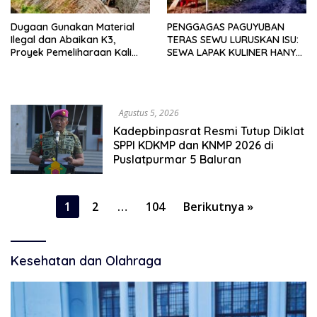
Dugaan Gunakan Material
PENGGAGAS PAGUYUBAN
Ilegal dan Abaikan K3,
TERAS SEWU LURUSKAN ISU:
Proyek Pemeliharaan Kali
SEWA LAPAK KULINER HANYA
Lubawang Situbondo Senilai
RP 250.000 UNTUK 15 METER
Hampir 1 Miliar Disorot
Warga
Agustus 5, 2026
Kadepbinpasrat Resmi Tutup Diklat
SPPI KDKMP dan KNMP 2026 di
Puslatpurmar 5 Baluran
Paginasi
1
2
…
104
Berikutnya »
pos
Kesehatan dan Olahraga