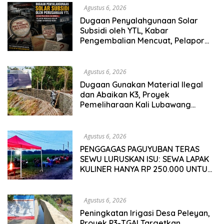
Agustus 6, 2026
Dugaan Penyalahgunaan Solar
Subsidi oleh YTL, Kabar
Pengembalian Mencuat, Pelapor
Mengaku Belum Terima Informasi
Resmi
Agustus 6, 2026
Dugaan Gunakan Material Ilegal
dan Abaikan K3, Proyek
Pemeliharaan Kali Lubawang
Situbondo Senilai Hampir 1 Miliar
Disorot Warga
Agustus 6, 2026
PENGGAGAS PAGUYUBAN TERAS
SEWU LURUSKAN ISU: SEWA LAPAK
KULINER HANYA RP 250.000 UNTUK
15 METER
Agustus 6, 2026
Peningkatan Irigasi Desa Peleyan,
Proyek P3-TGAI Targetkan