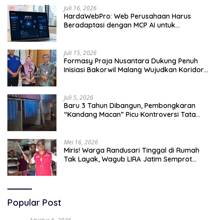
Juli 16, 2026
HardaWebPro: Web Perusahaan Harus
Beradaptasi dengan MCP AI untuk
Tingkatkan Efektivitas Operasional
Juli 15, 2026
Formasy Praja Nusantara Dukung Penuh
Inisiasi Bakorwil Malang Wujudkan Koridor
Selatan 2045
Juli 5, 2026
Baru 3 Tahun Dibangun, Pembongkaran
“Kandang Macan” Picu Kontroversi Tata
Kelola Aset
Mei 16, 2026
Miris! Warga Randusari Tinggal di Rumah
Tak Layak, Wagub LIRA Jatim Semprot
Pemkot Pasuruan Soal Silpa Rp95 Miliar
Popular Post