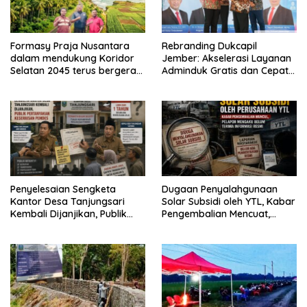
Formasy Praja Nusantara
Rebranding Dukcapil
dalam mendukung Koridor
Jember: Akselerasi Layanan
Selatan 2045 terus bergerak
Adminduk Gratis dan Cepat
dan gandeng Yayasan
Hingga Tingkat Desa
Mekar Mitra Indonesia
dengan SPEKTANI
Dugaan Penyalahgunaan
Penyelesaian Sengketa
Solar Subsidi oleh YTL, Kabar
Kantor Desa Tanjungsari
Pengembalian Mencuat,
Kembali Dijanjikan, Publik
Pelapor Mengaku Belum
Pertanyakan Keseriusan
Terima Informasi Resmi
Pemdes