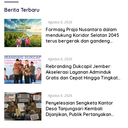
News
Berita Terbaru
Cakra
Agustus 6, 2026
Formasy Praja Nusantara dalam
mendukung Koridor Selatan 2045
terus bergerak dan gandeng
Yayasan Mekar Mitra Indonesia
dengan SPEKTANI
Agustus 6, 2026
Rebranding Dukcapil Jember:
Akselerasi Layanan Adminduk
Gratis dan Cepat Hingga Tingkat
Desa
Agustus 6, 2026
Penyelesaian Sengketa Kantor
Desa Tanjungsari Kembali
Dijanjikan, Publik Pertanyakan
Keseriusan Pemdes