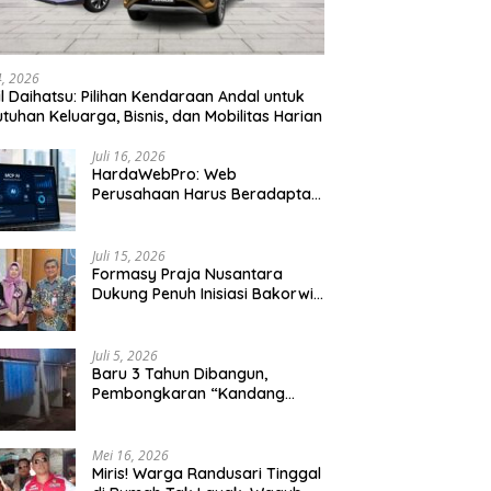
24, 2026
l Daihatsu: Pilihan Kendaraan Andal untuk
tuhan Keluarga, Bisnis, dan Mobilitas Harian
Juli 16, 2026
HardaWebPro: Web
Perusahaan Harus Beradaptasi
dengan MCP AI untuk
Tingkatkan Efektivitas
Operasional
Juli 15, 2026
Formasy Praja Nusantara
Dukung Penuh Inisiasi Bakorwil
Malang Wujudkan Koridor
Selatan 2045
Juli 5, 2026
Baru 3 Tahun Dibangun,
Pembongkaran “Kandang
Macan” Picu Kontroversi Tata
Kelola Aset
Mei 16, 2026
Miris! Warga Randusari Tinggal