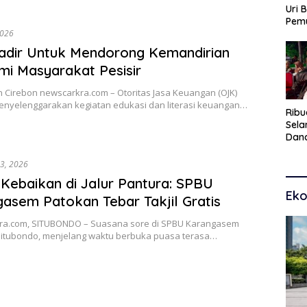
Uri 
Pem
Pasu
2026
Kar
adir Untuk Mendorong Kemandirian
dan
i Masyarakat Pesisir
 Cirebon newscarkra.com – Otoritas Jasa Keuangan (OJK)
enyelenggarakan kegiatan edukasi dan literasi keuangan…
Ribu
Sel
Dana
Toko
Man
23, 2026
Pem
 Kebaikan di Jalur Pantura: SPBU
Eko
asem Patokan Tebar Takjil Gratis
a.com, SITUBONDO – Suasana sore di SPBU Karangasem
Situbondo, menjelang waktu berbuka puasa terasa…