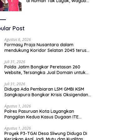
di Rumah Tak Layak, Wagub
LIRA Jatim Semprot Pemkot
Pasuruan Soal Silpa Rp95 Miliar
ular Post
Agustus 6, 2026
Formasy Praja Nusantara dalam
mendukung Koridor Selatan 2045 terus
bergerak dan gandeng Yayasan Mekar
Mitra Indonesia dengan SPEKTANI
Juli 31, 2026
Polda Jatim Bongkar Peretasan 260
Website, Tersangka Jual Domain untuk
Promosi Judi Online
Juli 31, 2026
Diduga Ada Pembiaran LSM GMBI KSM
Sangkapura Bongkar Krisis Oksigendan
Kisruh Sampah Medis
Agustus 1, 2026
Polres Pasuruan Kota Layangkan
Panggilan Kedua Kasus Dugaan ITE
Oknum “Wartawati”
Agustus 1, 2026
Proyek P3-TGAI Desa Sliwung Diduga Di
Kerjakan Asal Jadi ,Mutu dan Kualitas