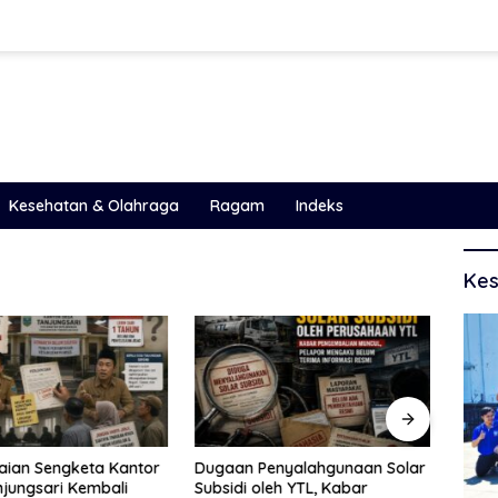
Kesehatan & Olahraga
Ragam
Indeks
Kes
aian Sengketa Kantor
Dugaan Penyalahgunaan Solar
Duga
jungsari Kembali
Subsidi oleh YTL, Kabar
Ilega