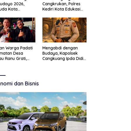
Budoyo 2026,
Cangkrukan, Polres
uda Kota
Kediri Kota Edukasi
ruan Perkuat
Kamtibmas Lewat
akter Kebudayaan
Seni Budaya
 Bebas Narkoba
an Warga Padati
Mengabdi dengan
amatan Desa
Budaya, Kapolsek
u Ranu Grati,
Cangkuang Ipda Didi
h Adat Kritik
Dwi Purnomo Jadi
ajemen Wisata
Inspirasi Masyarakat
kab
nomi dan Bisnis