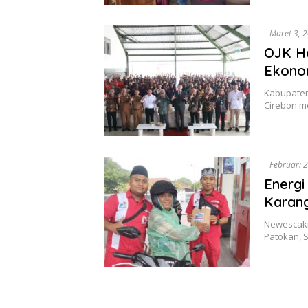
Maret 3, 
OJK H
Ekonom
Kabupaten
Cirebon m
Februari 
Energi
Karang
Newescakr
Patokan, 