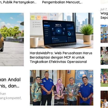
an, Publik Pertanyakan
Pengembalian Mencuat,
Peme
san Pemdes
Pelapor Mengaku Belum
Situb
Juli 7
Terima Informasi Resmi
Milia
Wagu
Sepa
Tand
HardaWebPro: Web Perusahaan Harus
Beradaptasi dengan MCP AI untuk
Tingkatkan Efektivitas Operasional
aan Andal
is, dan
lihan
ng kompetitif,