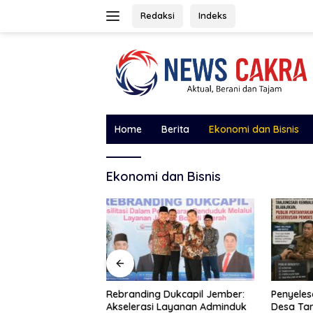
Langsung
Redaksi
Indeks
ke
konten
Home
Berita
Ekonomi dan Bisnis
Ekonomi dan Bisnis
ja Nusantara
Rebranding Dukcapil Jember:
Penyeles
ukung Koridor
Akselerasi Layanan Adminduk
Desa Tan