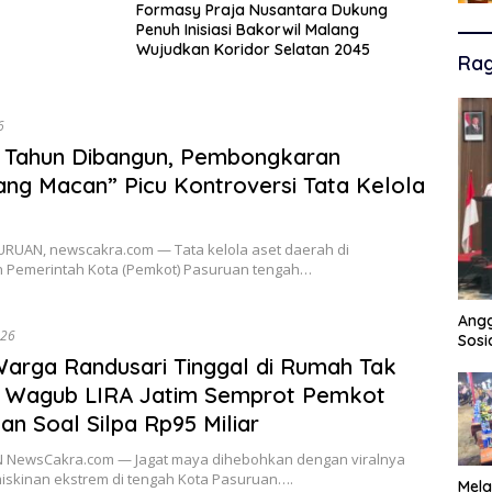
Formasy Praja Nusantara Dukung
Penuh Inisiasi Bakorwil Malang
Wujudkan Koridor Selatan 2045
Ra
6
 Tahun Dibangun, Pembongkaran
ng Macan” Picu Kontroversi Tata Kelola
RUAN, newscakra.com — Tata kelola aset daerah di
n Pemerintah Kota (Pemkot) Pasuruan tengah…
Angg
026
Sosi
 Warga Randusari Tinggal di Rumah Tak
, Wagub LIRA Jatim Semprot Pemkot
an Soal Silpa Rp95 Miliar
NewsCakra.com — Jagat maya dihebohkan dengan viralnya
miskinan ekstrem di tengah Kota Pasuruan….
Mela