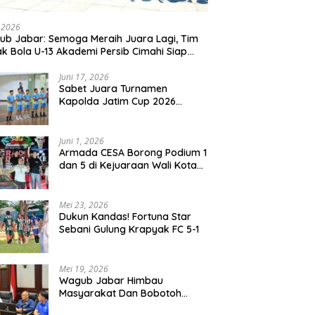
liharaan Kali Lubawang
SEWA LAPAK KULINER HANYA RP
T
ondo Senilai Hampir 1
250.000 UNTUK 15 METER
P
, 2026
r Disorot Warga
b Jabar: Semoga Meraih Juara Lagi, Tim
k Bola U-13 Akademi Persib Cimahi Siap
ang di Gothia Cup 2026
Juni 17, 2026
Sabet Juara Turnamen
Kapolda Jatim Cup 2026
Rayon II, Tim Voli Polres
Probolinggo Tampil
Membanggakan
Juni 1, 2026
Armada CESA Borong Podium 1
dan 5 di Kejuaraan Wali Kota
Surabaya 2026
Mei 23, 2026
Dukun Kandas! Fortuna Star
Sebani Gulung Krapyak FC 5-1
Mei 19, 2026
Wagub Jabar Himbau
Masyarakat Dan Bobotoh
Jaga Kondusifitas Saat Laga