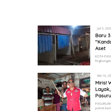
Juli 5, 202
Baru 3
“Kanda
Aset
KOTA PASU
lingkunga
Mei 16, 2
Miris!
Layak
Pasuru
PASURUAN 
potret ke