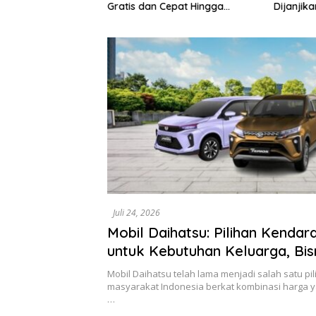
5 terus bergerak
Gratis dan Cepat Hingga
Dijanjik
g Yayasan Mekar
Tingkat Desa
Keseriu
esia dengan
Juli 24, 2026
Mobil Daihatsu: Pilihan Kendar
untuk Kebutuhan Keluarga, Bisn
Mobilitas Harian
Mobil Daihatsu telah lama menjadi salah satu pi
masyarakat Indonesia berkat kombinasi harga ya
…