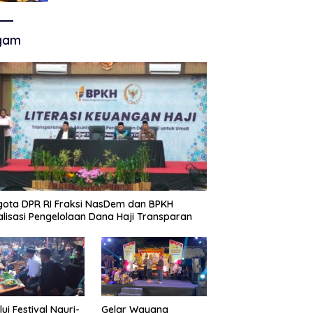
Akhir Super League, Persib
Bandung Menjamu Persijap Di
Stadion GBLA
gam
ota DPR RI Fraksi NasDem dan BPKH
alisasi Pengelolaan Dana Haji Transparan
lui Festival Nguri-
Gelar Wayang