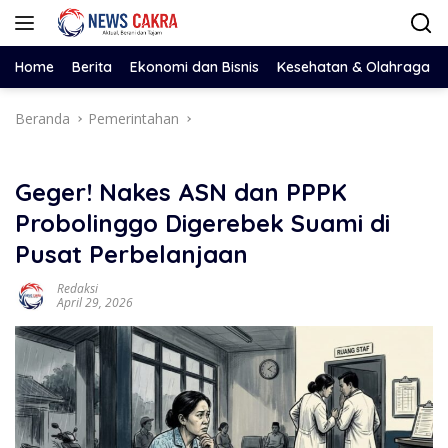
Langsung
ke
konten
Home
Berita
Ekonomi dan Bisnis
Kesehatan & Olahraga
Beranda
Pemerintahan
Geger! Nakes ASN dan PPPK
Probolinggo Digerebek Suami di
Pusat Perbelanjaan
Redaksi
April 29, 2026