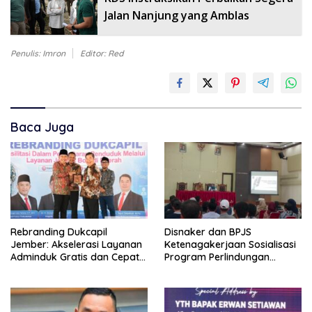
Jalan Nanjung yang Amblas
Penulis: Imron
Editor: Red
Baca Juga
Rebranding Dukcapil
Disnaker dan BPJS
Jember: Akselerasi Layanan
Ketenagakerjaan Sosialisasi
Adminduk Gratis dan Cepat
Program Perlindungan
Hingga Tingkat Desa
Pekerja Rentan