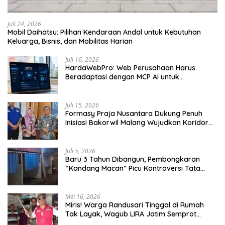
Juli 24, 2026
Mobil Daihatsu: Pilihan Kendaraan Andal untuk Kebutuhan
Keluarga, Bisnis, dan Mobilitas Harian
Juli 16, 2026
HardaWebPro: Web Perusahaan Harus
Beradaptasi dengan MCP AI untuk
Tingkatkan Efektivitas Operasional
Juli 15, 2026
Formasy Praja Nusantara Dukung Penuh
Inisiasi Bakorwil Malang Wujudkan Koridor
Selatan 2045
Juli 5, 2026
Baru 3 Tahun Dibangun, Pembongkaran
“Kandang Macan” Picu Kontroversi Tata
Kelola Aset
Mei 16, 2026
Miris! Warga Randusari Tinggal di Rumah
Tak Layak, Wagub LIRA Jatim Semprot
Pemkot Pasuruan Soal Silpa Rp95 Miliar