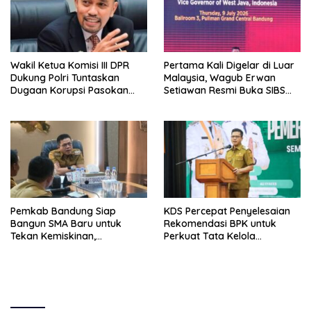
Wakil Ketua Komisi III DPR
Pertama Kali Digelar di Luar
Dukung Polri Tuntaskan
Malaysia, Wagub Erwan
Dugaan Korupsi Pasokan
Setiawan Resmi Buka SIBS
Batu Bara Penyebab
2026 di Bandung
Blackout
Pemkab Bandung Siap
KDS Percepat Penyelesaian
Bangun SMA Baru untuk
Rekomendasi BPK untuk
Tekan Kemiskinan,
Perkuat Tata Kelola
Pernikahan Dini, dan Stunting
Pemerintahan
di Pangalengan