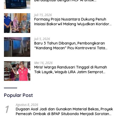
Beradaptasi dengan MCP AI untuk
Tingkatkan Efektivitas Operasional
Juli 15, 2026
Formasy Praja Nusantara Dukung Penuh
Inisiasi Bakorwil Malang Wujudkan Koridor
Selatan 2045
Juli 5, 2026
Baru 3 Tahun Dibangun, Pembongkaran
“Kandang Macan” Picu Kontroversi Tata
Kelola Aset
Mei 16, 2026
Miris! Warga Randusari Tinggal di Rumah
Tak Layak, Wagub LIRA Jatim Semprot
Pemkot Pasuruan Soal Silpa Rp95 Miliar
Popular Post
1
Agustus 8, 2026
Dugaan Asal Jadi dan Gunakan Material Bekas, Proyek
Pemecah Ombak di BPAP Situbondo Menjadi Sorotan