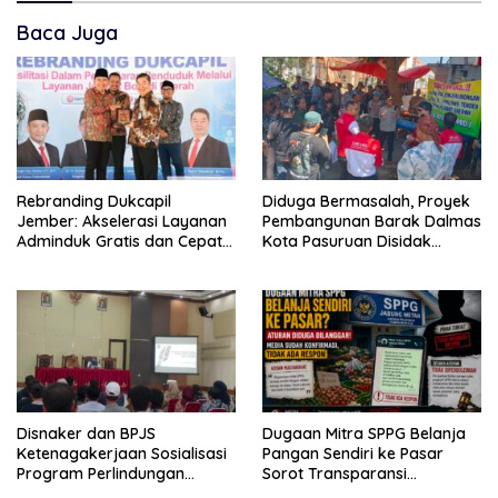
Baca Juga
Rebranding Dukcapil
Diduga Bermasalah, Proyek
Jember: Akselerasi Layanan
Pembangunan Barak Dalmas
Adminduk Gratis dan Cepat
Kota Pasuruan Disidak
Hingga Tingkat Desa
Wagub LIRA Jatim
Disnaker dan BPJS
Dugaan Mitra SPPG Belanja
Ketenagakerjaan Sosialisasi
Pangan Sendiri ke Pasar
Program Perlindungan
Sorot Transparansi
Pekerja Rentan
Anggaran, Pihak Terkait