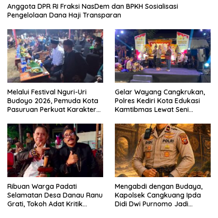
Anggota DPR RI Fraksi NasDem dan BPKH Sosialisasi
Pengelolaan Dana Haji Transparan
Melalui Festival Nguri-Uri
Gelar Wayang Cangkrukan,
Budoyo 2026, Pemuda Kota
Polres Kediri Kota Edukasi
Pasuruan Perkuat Karakter
Kamtibmas Lewat Seni
Kebudayaan dan Bebas
Budaya
Narkoba
Ribuan Warga Padati
Mengabdi dengan Budaya,
Selamatan Desa Danau Ranu
Kapolsek Cangkuang Ipda
Grati, Tokoh Adat Kritik
Didi Dwi Purnomo Jadi
Manajemen Wisata Pemkab
Inspirasi Masyarakat