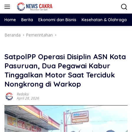
Langsung
ke
konten
Home
Berita
Ekonomi dan Bisnis
Kesehatan & Olahraga
Beranda
Pemerintahan
SatpolPP Operasi Disiplin ASN Kota
Pasuruan, Dua Pegawai Kabur
Tinggalkan Motor Saat Terciduk
Nongkrong di Warkop
Redaksi
April 28, 2026