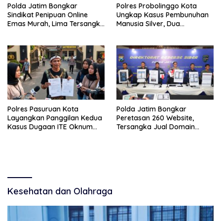
Polda Jatim Bongkar
Polres Probolinggo Kota
Sindikat Penipuan Online
Ungkap Kasus Pembunuhan
Emas Murah, Lima Tersangka
Manusia Silver, Dua
Diantaranya Warga Binaan
Tersangka Diamankan
Lapas Diamankan
Polres Pasuruan Kota
Polda Jatim Bongkar
Layangkan Panggilan Kedua
Peretasan 260 Website,
Kasus Dugaan ITE Oknum
Tersangka Jual Domain
“Wartawati”
untuk Promosi Judi Online
Kesehatan dan Olahraga