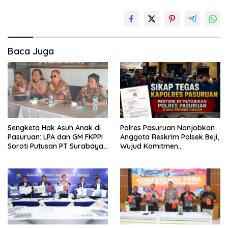
Baca Juga
Sengketa Hak Asuh Anak di
Polres Pasuruan Nonjobkan
Pasuruan: LPA dan GM FKPPI
Anggota Reskrim Polsek Beji,
Soroti Putusan PT Surabaya,
Wujud Komitmen
Layangkan Surat ke
Transparansi Penanganan
Mahkamah Agung
Dugaan Penganiayaan