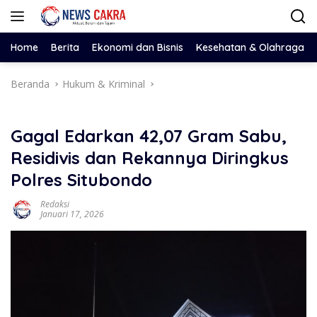
Langsung
ke
konten
Home
Berita
Ekonomi dan Bisnis
Kesehatan & Olahraga
Beranda
Hukum & Kriminal
Gagal Edarkan 42,07 Gram Sabu,
Residivis dan Rekannya Diringkus
Polres Situbondo
Redaksi
Januari 17, 2026