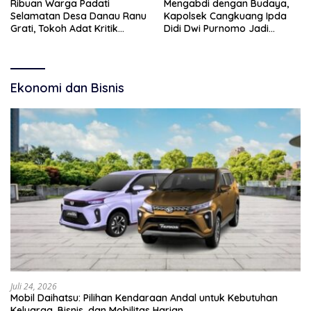
Ribuan Warga Padati
Mengabdi dengan Budaya,
Selamatan Desa Danau Ranu
Kapolsek Cangkuang Ipda
Grati, Tokoh Adat Kritik
Didi Dwi Purnomo Jadi
Manajemen Wisata Pemkab
Inspirasi Masyarakat
Ekonomi dan Bisnis
Juli 24, 2026
Mobil Daihatsu: Pilihan Kendaraan Andal untuk Kebutuhan
Keluarga, Bisnis, dan Mobilitas Harian