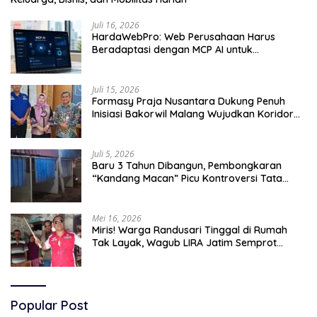
Juli 16, 2026
HardaWebPro: Web Perusahaan Harus
Beradaptasi dengan MCP AI untuk
Tingkatkan Efektivitas Operasional
Juli 15, 2026
Formasy Praja Nusantara Dukung Penuh
Inisiasi Bakorwil Malang Wujudkan Koridor
Selatan 2045
Juli 5, 2026
Baru 3 Tahun Dibangun, Pembongkaran
“Kandang Macan” Picu Kontroversi Tata
Kelola Aset
Mei 16, 2026
Miris! Warga Randusari Tinggal di Rumah
Tak Layak, Wagub LIRA Jatim Semprot
Pemkot Pasuruan Soal Silpa Rp95 Miliar
Popular Post