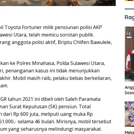
Ra
l Toyota Fortuner milik pensiunan polisi AKP
awesi Utara, telah memicu sorotan publik.
ang anggota polisi aktif, Briptu Chlifen Bawulele,
kan ke Polres Minahasa, Polda Sulawesi Utara,
ri, penanganan kasus ini tidak menunjukkan
akhir. Mobil masih raib, pelaku bebas berkeliaran,
kam.
Angg
Sosi
 GR tahun 2021 ini dibeli oleh Saleh Paramata
inan Surat Keputusan (SK) pensiun. Total
h dari Rp 600 juta, meliputi uang muka Rp
861.000,- selama 46 bulan. Mirisnya, mobil tersebut
oknum yang seharusnya melindungi masyarakat.
Mela