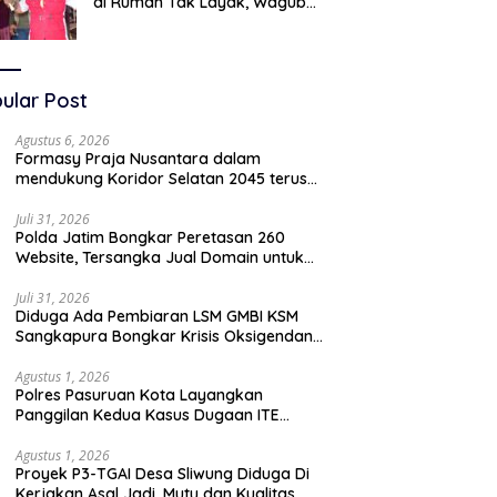
di Rumah Tak Layak, Wagub
LIRA Jatim Semprot Pemkot
Pasuruan Soal Silpa Rp95 Miliar
ular Post
Agustus 6, 2026
Formasy Praja Nusantara dalam
mendukung Koridor Selatan 2045 terus
bergerak dan gandeng Yayasan Mekar
Mitra Indonesia dengan SPEKTANI
Juli 31, 2026
Polda Jatim Bongkar Peretasan 260
Website, Tersangka Jual Domain untuk
Promosi Judi Online
Juli 31, 2026
Diduga Ada Pembiaran LSM GMBI KSM
Sangkapura Bongkar Krisis Oksigendan
Kisruh Sampah Medis
Agustus 1, 2026
Polres Pasuruan Kota Layangkan
Panggilan Kedua Kasus Dugaan ITE
Oknum “Wartawati”
Agustus 1, 2026
Proyek P3-TGAI Desa Sliwung Diduga Di
Kerjakan Asal Jadi ,Mutu dan Kualitas