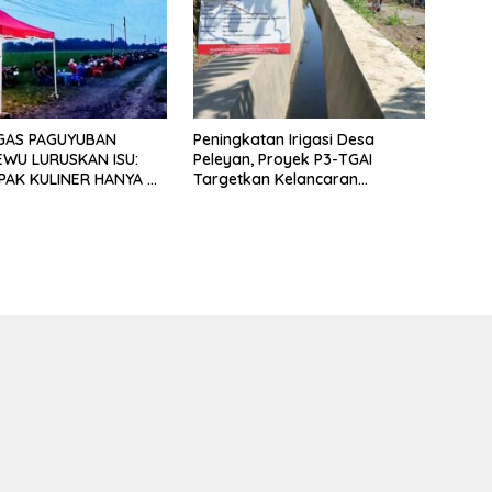
GAS PAGUYUBAN
Peningkatan Irigasi Desa
EWU LURUSKAN ISU:
Peleyan, Proyek P3-TGAI
PAK KULINER HANYA RP
Targetkan Kelancaran
 UNTUK 15 METER
Pengairan Pertanian