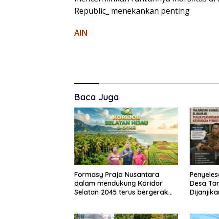
Republic_ menekankan penting
AIN
Baca Juga
Formasy Praja Nusantara
Penyeles
dalam mendukung Koridor
Desa Tan
Selatan 2045 terus bergerak
Dijanjik
dan gandeng Yayasan Mekar
Keseriu
Mitra Indonesia dengan
SPEKTANI