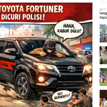
Juli 7
Wagu
Sepa
Tand