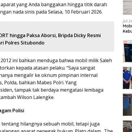
h aparat yang Anda banggakan hingga titik darah
gan nada sinis pada Selasa, 10 Februari 2026.
Juli 
Mobi
Kebu
DRT hingga Paksa Aborsi, Bripda Dicky Resmi
ri Polres Situbondo
2012 ini bahkan menduga bahwa mobil milik Saleh
setorkan kepada atasan pelaku. “Saya sangat
ananya mengalir ke oknum pimpinan internal
res, Polda, bahkan Mabes Polri. Yang
siden, tampak tak berdaya mengatasi lembaga
tambah Wilson Lalengke.
agam Polisi
 tentang hilangnya sebuah mobil, tetapi juga
kalangan aparat penegak hukum. Plato dalam _The