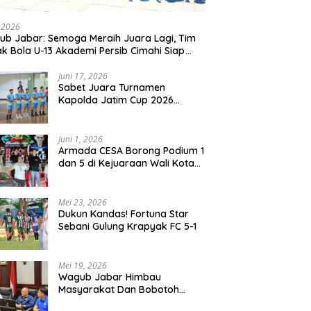
, 2026
b Jabar: Semoga Meraih Juara Lagi, Tim
k Bola U-13 Akademi Persib Cimahi Siap
ang di Gothia Cup 2026
Juni 17, 2026
Sabet Juara Turnamen
Kapolda Jatim Cup 2026
Rayon II, Tim Voli Polres
Probolinggo Tampil
Membanggakan
Juni 1, 2026
Armada CESA Borong Podium 1
dan 5 di Kejuaraan Wali Kota
Surabaya 2026
Mei 23, 2026
Dukun Kandas! Fortuna Star
Sebani Gulung Krapyak FC 5-1
Mei 19, 2026
Wagub Jabar Himbau
Masyarakat Dan Bobotoh
Jaga Kondusifitas Saat Laga