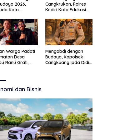
Budoyo 2026,
Cangkrukan, Polres
uda Kota
Kediri Kota Edukasi
ruan Perkuat
Kamtibmas Lewat
akter Kebudayaan
Seni Budaya
 Bebas Narkoba
an Warga Padati
Mengabdi dengan
amatan Desa
Budaya, Kapolsek
u Ranu Grati,
Cangkuang Ipda Didi
h Adat Kritik
Dwi Purnomo Jadi
ajemen Wisata
Inspirasi Masyarakat
kab
nomi dan Bisnis