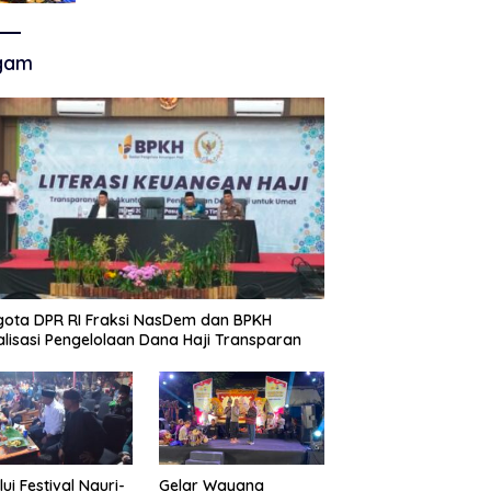
Akhir Super League, Persib
Bandung Menjamu Persijap Di
Stadion GBLA
gam
ota DPR RI Fraksi NasDem dan BPKH
alisasi Pengelolaan Dana Haji Transparan
lui Festival Nguri-
Gelar Wayang