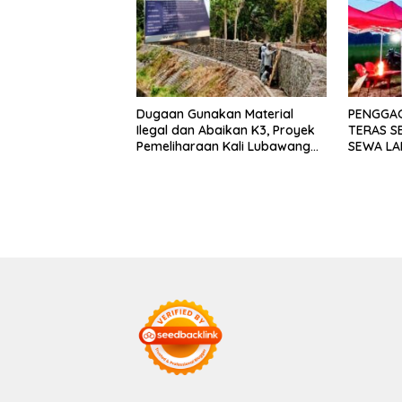
Dugaan Gunakan Material
PENGGA
Ilegal dan Abaikan K3, Proyek
TERAS S
Pemeliharaan Kali Lubawang
SEWA LA
Situbondo Senilai Hampir 1
250.000
Miliar Disorot Warga