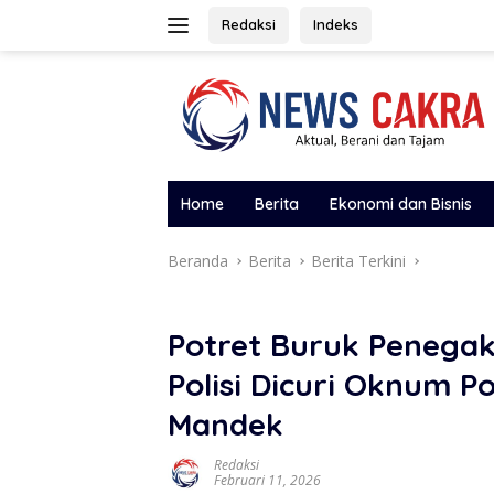
Langsung
Redaksi
Indeks
ke
konten
Home
Berita
Ekonomi dan Bisnis
Beranda
Berita
Berita Terkini
Potret Buruk Penega
Polisi Dicuri Oknum Pol
Mandek
Redaksi
Februari 11, 2026