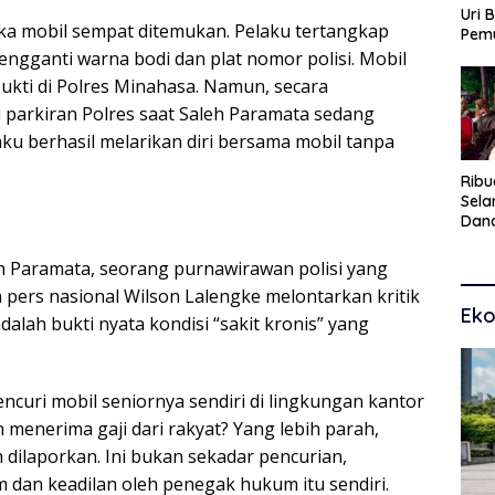
Uri 
a mobil sempat ditemukan. Pelaku tertangkap
Pem
Pasu
gganti warna bodi dan plat nomor polisi. Mobil
Kar
kti di Polres Minahasa. Namun, secara
dan
i parkiran Polres saat Saleh Paramata sedang
ku berhasil melarikan diri bersama mobil tanpa
Ribu
Sel
Dana
Toko
Man
 Paramata, seorang purnawirawan polisi yang
Pem
 pers nasional Wilson Lalengke melontarkan kritik
Eko
dalah bukti nyata kondisi “sakit kronis” yang
curi mobil seniornya sendiri di lingkungan kantor
 menerima gaji dari rakyat? Yang lebih parah,
 dilaporkan. Ini bukan sekadar pencurian,
dan keadilan oleh penegak hukum itu sendiri.