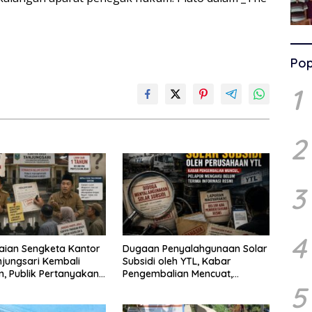
Pop
1
2
3
4
aian Sengketa Kantor
Dugaan Penyalahgunaan Solar
jungsari Kembali
Subsidi oleh YTL, Kabar
an, Publik Pertanyakan
Pengembalian Mencuat,
5
san Pemdes
Pelapor Mengaku Belum
Terima Informasi Resmi