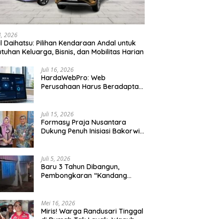
24, 2026
l Daihatsu: Pilihan Kendaraan Andal untuk
tuhan Keluarga, Bisnis, dan Mobilitas Harian
Juli 16, 2026
HardaWebPro: Web
Perusahaan Harus Beradaptasi
dengan MCP AI untuk
Tingkatkan Efektivitas
Operasional
Juli 15, 2026
Formasy Praja Nusantara
Dukung Penuh Inisiasi Bakorwil
Malang Wujudkan Koridor
Selatan 2045
Juli 5, 2026
Baru 3 Tahun Dibangun,
Pembongkaran “Kandang
Macan” Picu Kontroversi Tata
Kelola Aset
Mei 16, 2026
Miris! Warga Randusari Tinggal