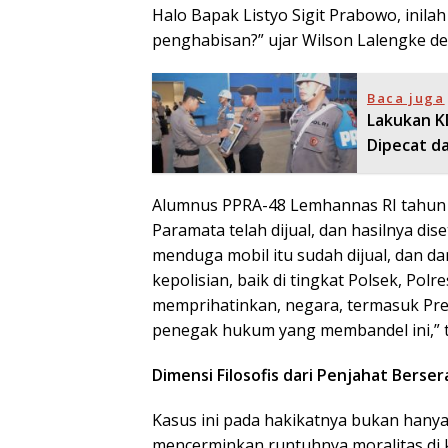
Halo Bapak Listyo Sigit Prabowo, inila
penghabisan?” ujar Wilson Lalengke den
Baca juga
Lakukan K
Dipecat da
Alumnus PPRA-48 Lemhannas RI tahun 
Paramata telah dijual, dan hasilnya di
menduga mobil itu sudah dijual, dan d
kepolisian, baik di tingkat Polsek, Pol
memprihatinkan, negara, termasuk Pre
penegak hukum yang membandel ini,” 
Dimensi Filosofis dari Penjahat Berser
Kasus ini pada hakikatnya bukan hanya
mencerminkan runtuhnya moralitas di 