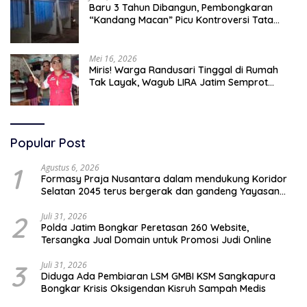
Baru 3 Tahun Dibangun, Pembongkaran
“Kandang Macan” Picu Kontroversi Tata
Kelola Aset
Mei 16, 2026
Miris! Warga Randusari Tinggal di Rumah
Tak Layak, Wagub LIRA Jatim Semprot
Pemkot Pasuruan Soal Silpa Rp95 Miliar
Popular Post
1
Agustus 6, 2026
Formasy Praja Nusantara dalam mendukung Koridor
Selatan 2045 terus bergerak dan gandeng Yayasan
Mekar Mitra Indonesia dengan SPEKTANI
2
Juli 31, 2026
Polda Jatim Bongkar Peretasan 260 Website,
Tersangka Jual Domain untuk Promosi Judi Online
3
Juli 31, 2026
Diduga Ada Pembiaran LSM GMBI KSM Sangkapura
Bongkar Krisis Oksigendan Kisruh Sampah Medis