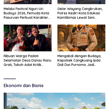
Melalui Festival Nguri-Uri
Gelar Wayang Cangkrukan,
Budoyo 2026, Pemuda Kota
Polres Kediri Kota Edukasi
Pasuruan Perkuat Karakter
Kamtibmas Lewat Seni
Kebudayaan dan Bebas
Budaya
Narkoba
Ribuan Warga Padati
Mengabdi dengan Budaya,
Selamatan Desa Danau Ranu
Kapolsek Cangkuang Ipda
Grati, Tokoh Adat Kritik
Didi Dwi Purnomo Jadi
Manajemen Wisata Pemkab
Inspirasi Masyarakat
Ekonomi dan Bisnis