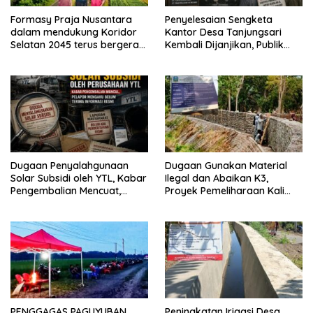
Formasy Praja Nusantara
Penyelesaian Sengketa
dalam mendukung Koridor
Kantor Desa Tanjungsari
Selatan 2045 terus bergerak
Kembali Dijanjikan, Publik
dan gandeng Yayasan
Pertanyakan Keseriusan
Mekar Mitra Indonesia
Pemdes
dengan SPEKTANI
Dugaan Penyalahgunaan
Dugaan Gunakan Material
Solar Subsidi oleh YTL, Kabar
Ilegal dan Abaikan K3,
Pengembalian Mencuat,
Proyek Pemeliharaan Kali
Pelapor Mengaku Belum
Lubawang Situbondo Senilai
Terima Informasi Resmi
Hampir 1 Miliar Disorot
Warga
PENGGAGAS PAGUYUBAN
Peningkatan Irigasi Desa