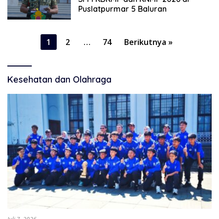
Puslatpurmar 5 Baluran
Paginasi
1
2
…
74
Berikutnya »
pos
Kesehatan dan Olahraga