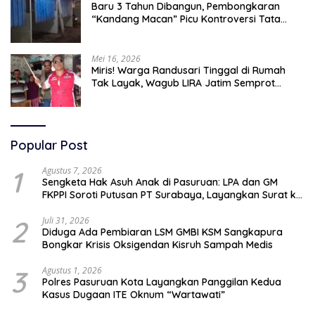
Baru 3 Tahun Dibangun, Pembongkaran
“Kandang Macan” Picu Kontroversi Tata
Kelola Aset
Mei 16, 2026
Miris! Warga Randusari Tinggal di Rumah
Tak Layak, Wagub LIRA Jatim Semprot
Pemkot Pasuruan Soal Silpa Rp95 Miliar
Popular Post
1
Agustus 7, 2026
Sengketa Hak Asuh Anak di Pasuruan: LPA dan GM
FKPPI Soroti Putusan PT Surabaya, Layangkan Surat ke
Mahkamah Agung
2
Juli 31, 2026
Diduga Ada Pembiaran LSM GMBI KSM Sangkapura
Bongkar Krisis Oksigendan Kisruh Sampah Medis
3
Agustus 1, 2026
Polres Pasuruan Kota Layangkan Panggilan Kedua
Kasus Dugaan ITE Oknum “Wartawati”