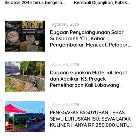
Selatan 2045 terus bergerak
Kembali Dijanjikan, Publik
dan gandeng Yayasan
Pertanyakan Keseriusan
Mekar Mitra Indonesia
Pemdes
dengan SPEKTANI
Agustus 6, 2026
Dugaan Penyalahgunaan Solar
Subsidi oleh YTL, Kabar
Pengembalian Mencuat, Pelapor
Mengaku Belum Terima Informasi
Resmi
Agustus 6, 2026
Dugaan Gunakan Material Ilegal
dan Abaikan K3, Proyek
Pemeliharaan Kali Lubawang
Situbondo Senilai Hampir 1 Miliar
Disorot Warga
Agustus 6, 2026
PENGGAGAS PAGUYUBAN TERAS
SEWU LURUSKAN ISU: SEWA LAPAK
KULINER HANYA RP 250.000 UNTUK
15 METER