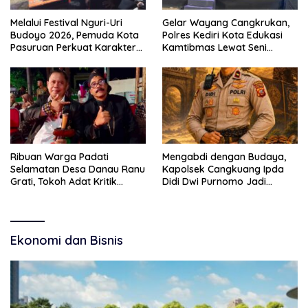
Melalui Festival Nguri-Uri
Gelar Wayang Cangkrukan,
Budoyo 2026, Pemuda Kota
Polres Kediri Kota Edukasi
Pasuruan Perkuat Karakter
Kamtibmas Lewat Seni
Kebudayaan dan Bebas
Budaya
Narkoba
Ribuan Warga Padati
Mengabdi dengan Budaya,
Selamatan Desa Danau Ranu
Kapolsek Cangkuang Ipda
Grati, Tokoh Adat Kritik
Didi Dwi Purnomo Jadi
Manajemen Wisata Pemkab
Inspirasi Masyarakat
Ekonomi dan Bisnis