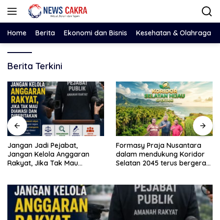
Langsung
ke
konten
Home
Berita
Ekonomi dan Bisnis
Kesehatan & Olahraga
Berita Terkini
Jangan Jadi Pejabat,
Formasy Praja Nusantara
Jangan Kelola Anggaran
dalam mendukung Koridor
Rakyat, Jika Tak Mau
Selatan 2045 terus bergerak
Diawasi dan Diberitakan
dan gandeng Yayasan
Mekar Mitra Indonesia
dengan SPEKTANI