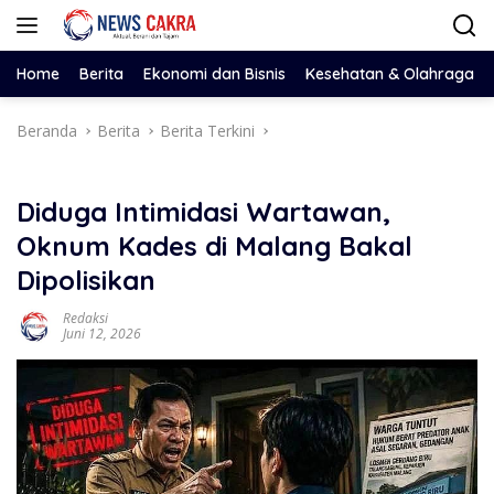
Langsung
ke
konten
Home
Berita
Ekonomi dan Bisnis
Kesehatan & Olahraga
Beranda
Berita
Berita Terkini
Diduga Intimidasi Wartawan,
Oknum Kades di Malang Bakal
Dipolisikan
Redaksi
Juni 12, 2026