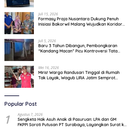
Tingkatkan Efektivitas Operasional
Juli 15, 2026
Formasy Praja Nusantara Dukung Penuh
Inisiasi Bakorwil Malang Wujudkan Koridor
Selatan 2045
Juli 5, 2026
Baru 3 Tahun Dibangun, Pembongkaran
“Kandang Macan” Picu Kontroversi Tata
Kelola Aset
Mei 16, 2026
Miris! Warga Randusari Tinggal di Rumah
Tak Layak, Wagub LIRA Jatim Semprot
Pemkot Pasuruan Soal Silpa Rp95 Miliar
Popular Post
1
Agustus 7, 2026
Sengketa Hak Asuh Anak di Pasuruan: LPA dan GM
FKPPI Soroti Putusan PT Surabaya, Layangkan Surat ke
Mahkamah Agung