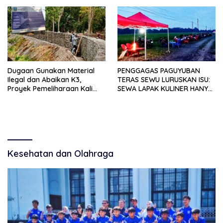
Pemdes
Terima Informasi Resmi
Dugaan Gunakan Material
PENGGAGAS PAGUYUBAN
Ilegal dan Abaikan K3,
TERAS SEWU LURUSKAN ISU:
Proyek Pemeliharaan Kali
SEWA LAPAK KULINER HANYA
Lubawang Situbondo Senilai
RP 250.000 UNTUK 15 METER
Hampir 1 Miliar Disorot
Warga
Kesehatan dan Olahraga