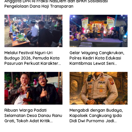
Anggota DPR RI Fraksi NasDem dan BPKH Sosialisasi
Pengelolaan Dana Haji Transparan
Melalui Festival Nguri-Uri
Gelar Wayang Cangkrukan,
Budoyo 2026, Pemuda Kota
Polres Kediri Kota Edukasi
Pasuruan Perkuat Karakter
Kamtibmas Lewat Seni
Kebudayaan dan Bebas
Budaya
Narkoba
Ribuan Warga Padati
Mengabdi dengan Budaya,
Selamatan Desa Danau Ranu
Kapolsek Cangkuang Ipda
Grati, Tokoh Adat Kritik
Didi Dwi Purnomo Jadi
Manajemen Wisata Pemkab
Inspirasi Masyarakat