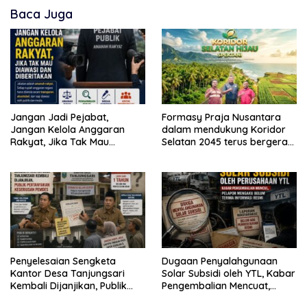
Baca Juga
Jangan Jadi Pejabat,
Formasy Praja Nusantara
Jangan Kelola Anggaran
dalam mendukung Koridor
Rakyat, Jika Tak Mau
Selatan 2045 terus bergerak
Diawasi dan Diberitakan
dan gandeng Yayasan
Mekar Mitra Indonesia
dengan SPEKTANI
Penyelesaian Sengketa
Dugaan Penyalahgunaan
Kantor Desa Tanjungsari
Solar Subsidi oleh YTL, Kabar
Kembali Dijanjikan, Publik
Pengembalian Mencuat,
Pertanyakan Keseriusan
Pelapor Mengaku Belum