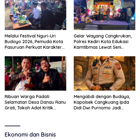
Melalui Festival Nguri-Uri
Gelar Wayang Cangkrukan,
Budoyo 2026, Pemuda Kota
Polres Kediri Kota Edukasi
Pasuruan Perkuat Karakter
Kamtibmas Lewat Seni
Kebudayaan dan Bebas
Budaya
Narkoba
Ribuan Warga Padati
Mengabdi dengan Budaya,
Selamatan Desa Danau Ranu
Kapolsek Cangkuang Ipda
Grati, Tokoh Adat Kritik
Didi Dwi Purnomo Jadi
Manajemen Wisata Pemkab
Inspirasi Masyarakat
Ekonomi dan Bisnis