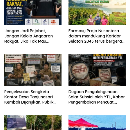
Jangan Jadi Pejabat,
Formasy Praja Nusantara
Jangan Kelola Anggaran
dalam mendukung Koridor
Rakyat, Jika Tak Mau
Selatan 2045 terus bergerak
Diawasi dan Diberitakan
dan gandeng Yayasan
Mekar Mitra Indonesia
dengan SPEKTANI
Penyelesaian Sengketa
Dugaan Penyalahgunaan
Kantor Desa Tanjungsari
Solar Subsidi oleh YTL, Kabar
Kembali Dijanjikan, Publik
Pengembalian Mencuat,
Pertanyakan Keseriusan
Pelapor Mengaku Belum
Pemdes
Terima Informasi Resmi