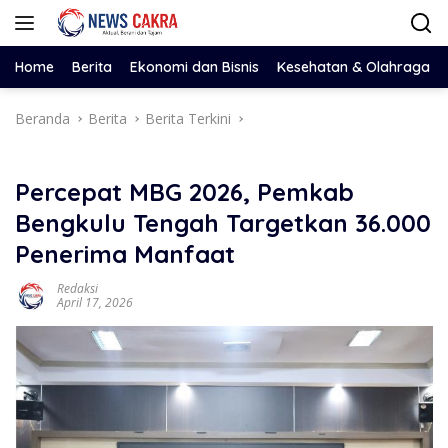
Langsung
ke
konten
Home
Berita
Ekonomi dan Bisnis
Kesehatan & Olahraga
Beranda
Berita
Berita Terkini
Percepat MBG 2026, Pemkab
Bengkulu Tengah Targetkan 36.000
Penerima Manfaat
Redaksi
April 17, 2026