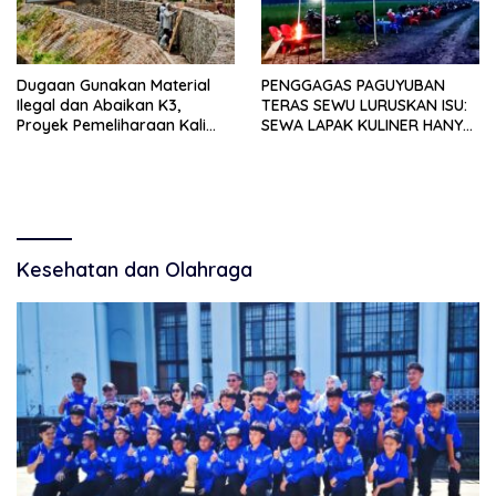
Dugaan Gunakan Material
PENGGAGAS PAGUYUBAN
Ilegal dan Abaikan K3,
TERAS SEWU LURUSKAN ISU:
Proyek Pemeliharaan Kali
SEWA LAPAK KULINER HANYA
Lubawang Situbondo Senilai
RP 250.000 UNTUK 15 METER
Hampir 1 Miliar Disorot
Warga
Kesehatan dan Olahraga