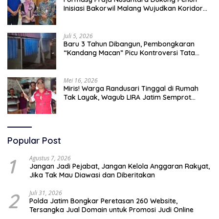
Inisiasi Bakorwil Malang Wujudkan Koridor
Selatan 2045
Juli 5, 2026
Baru 3 Tahun Dibangun, Pembongkaran
“Kandang Macan” Picu Kontroversi Tata
Kelola Aset
Mei 16, 2026
Miris! Warga Randusari Tinggal di Rumah
Tak Layak, Wagub LIRA Jatim Semprot
Pemkot Pasuruan Soal Silpa Rp95 Miliar
Popular Post
1
Agustus 7, 2026
Jangan Jadi Pejabat, Jangan Kelola Anggaran Rakyat,
Jika Tak Mau Diawasi dan Diberitakan
2
Juli 31, 2026
Polda Jatim Bongkar Peretasan 260 Website,
Tersangka Jual Domain untuk Promosi Judi Online