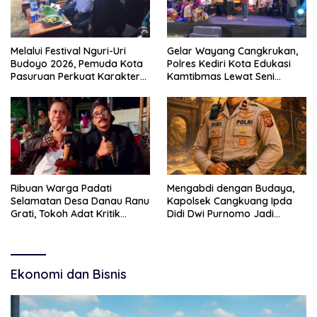
Melalui Festival Nguri-Uri
Gelar Wayang Cangkrukan,
Budoyo 2026, Pemuda Kota
Polres Kediri Kota Edukasi
Pasuruan Perkuat Karakter
Kamtibmas Lewat Seni
Kebudayaan dan Bebas
Budaya
Narkoba
Ribuan Warga Padati
Mengabdi dengan Budaya,
Selamatan Desa Danau Ranu
Kapolsek Cangkuang Ipda
Grati, Tokoh Adat Kritik
Didi Dwi Purnomo Jadi
Manajemen Wisata Pemkab
Inspirasi Masyarakat
Ekonomi dan Bisnis