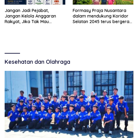
Jangan Jadi Pejabat,
Formasy Praja Nusantara
Jangan Kelola Anggaran
dalam mendukung Koridor
Rakyat, Jika Tak Mau
Selatan 2045 terus bergerak
Diawasi dan Diberitakan
dan gandeng Yayasan
Mekar Mitra Indonesia
dengan SPEKTANI
Kesehatan dan Olahraga