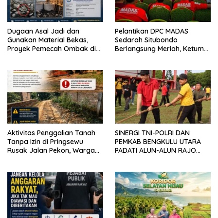
Dugaan Asal Jadi dan
Pelantikan DPC MADAS
Gunakan Material Bekas,
Sedarah Situbondo
Proyek Pemecah Ombak di
Berlangsung Meriah, Ketum
BPAP Situbondo Menjadi
Jatim Tekankan Peran
Sorotan Publik
Organisasi untuk Membela
Masyarakat
Aktivitas Penggalian Tanah
SINERGI TNI-POLRI DAN
Tanpa Izin di Pringsewu
PEMKAB BENGKULU UTARA
Rusak Jalan Pekon, Warga
PADATI ALUN-ALUN RAJO
Desak Aparat Bertindak
MALIN PADUKO, GELAR APEL
DAN LOMBA HUT RI KE-81