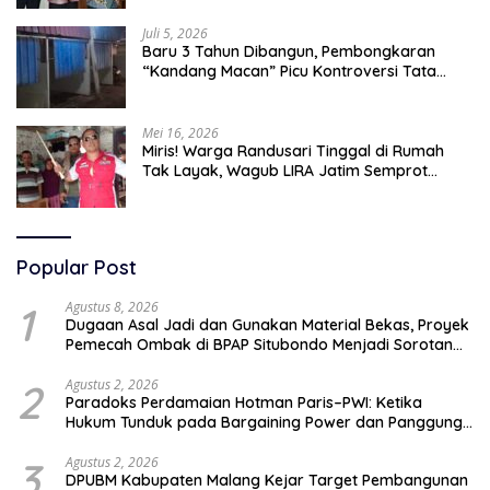
Juli 5, 2026
Baru 3 Tahun Dibangun, Pembongkaran
“Kandang Macan” Picu Kontroversi Tata
Kelola Aset
Mei 16, 2026
Miris! Warga Randusari Tinggal di Rumah
Tak Layak, Wagub LIRA Jatim Semprot
Pemkot Pasuruan Soal Silpa Rp95 Miliar
Popular Post
1
Agustus 8, 2026
Dugaan Asal Jadi dan Gunakan Material Bekas, Proyek
Pemecah Ombak di BPAP Situbondo Menjadi Sorotan
Publik
2
Agustus 2, 2026
Paradoks Perdamaian Hotman Paris–PWI: Ketika
Hukum Tunduk pada Bargaining Power dan Panggung
Elit
3
Agustus 2, 2026
DPUBM Kabupaten Malang Kejar Target Pembangunan