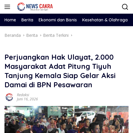
Langsung
ke
konten
Home
Berita
Ekonomi dan Bisnis
Kesehatan & Olahraga
Beranda
Berita
Berita Terkini
Perjuangkan Hak Ulayat, 2.000
Masyarakat Adat Pitung Tiyuh
Tanjung Kemala Siap Gelar Aksi
Damai di BPN Pesawaran
Redaksi
Juni 16, 2026