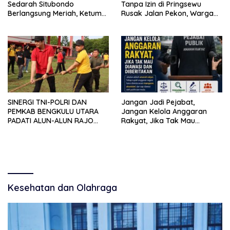
Sedarah Situbondo
Tanpa Izin di Pringsewu
Berlangsung Meriah, Ketum
Rusak Jalan Pekon, Warga
Jatim Tekankan Peran
Desak Aparat Bertindak
Organisasi untuk Membela
Masyarakat
SINERGI TNI-POLRI DAN
Jangan Jadi Pejabat,
PEMKAB BENGKULU UTARA
Jangan Kelola Anggaran
PADATI ALUN-ALUN RAJO
Rakyat, Jika Tak Mau
MALIN PADUKO, GELAR APEL
Diawasi dan Diberitakan
DAN LOMBA HUT RI KE-81
Kesehatan dan Olahraga