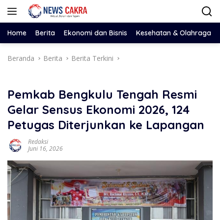
Langsung
ke
konten
Home
Berita
Ekonomi dan Bisnis
Kesehatan & Olahraga
Beranda
Berita
Berita Terkini
Pemkab Bengkulu Tengah Resmi
Gelar Sensus Ekonomi 2026, 124
Petugas Diterjunkan ke Lapangan
Redaksi
Juni 16, 2026