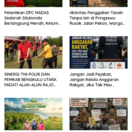
Pelantikan DPC MADAS
Aktivitas Penggalian Tanah
Sedarah Situbondo
Tanpa Izin di Pringsewu
Berlangsung Meriah, Ketum
Rusak Jalan Pekon, Warga
Jatim Tekankan Peran
Desak Aparat Bertindak
Organisasi untuk Membela
Masyarakat
SINERGI TNI-POLRI DAN
Jangan Jadi Pejabat,
PEMKAB BENGKULU UTARA
Jangan Kelola Anggaran
PADATI ALUN-ALUN RAJO
Rakyat, Jika Tak Mau
MALIN PADUKO, GELAR APEL
Diawasi dan Diberitakan
DAN LOMBA HUT RI KE-81