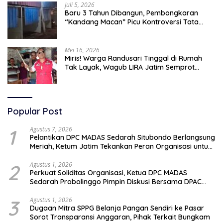
Juli 5, 2026
Baru 3 Tahun Dibangun, Pembongkaran
“Kandang Macan” Picu Kontroversi Tata
Kelola Aset
Mei 16, 2026
Miris! Warga Randusari Tinggal di Rumah
Tak Layak, Wagub LIRA Jatim Semprot
Pemkot Pasuruan Soal Silpa Rp95 Miliar
Popular Post
1
Agustus 7, 2026
Pelantikan DPC MADAS Sedarah Situbondo Berlangsung
Meriah, Ketum Jatim Tekankan Peran Organisasi untuk
Membela Masyarakat
2
Agustus 1, 2026
Perkuat Soliditas Organisasi, Ketua DPC MADAS
Sedarah Probolinggo Pimpin Diskusi Bersama DPAC
Wilayah Timur
3
Agustus 1, 2026
Dugaan Mitra SPPG Belanja Pangan Sendiri ke Pasar
Sorot Transparansi Anggaran, Pihak Terkait Bungkam