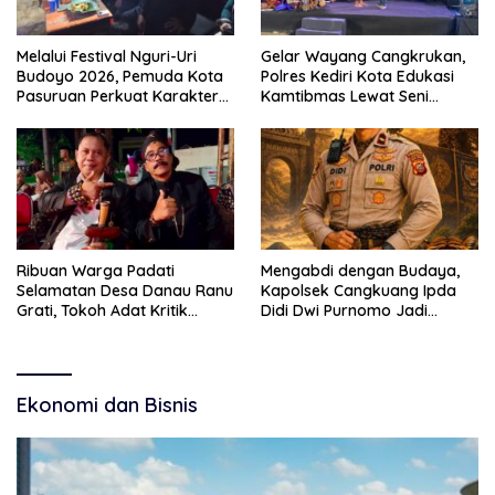
Melalui Festival Nguri-Uri
Gelar Wayang Cangkrukan,
Budoyo 2026, Pemuda Kota
Polres Kediri Kota Edukasi
Pasuruan Perkuat Karakter
Kamtibmas Lewat Seni
Kebudayaan dan Bebas
Budaya
Narkoba
Ribuan Warga Padati
Mengabdi dengan Budaya,
Selamatan Desa Danau Ranu
Kapolsek Cangkuang Ipda
Grati, Tokoh Adat Kritik
Didi Dwi Purnomo Jadi
Manajemen Wisata Pemkab
Inspirasi Masyarakat
Ekonomi dan Bisnis