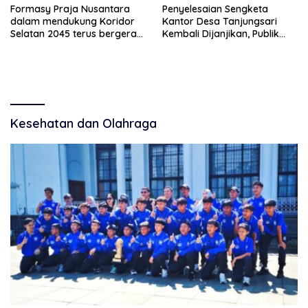
Formasy Praja Nusantara
Penyelesaian Sengketa
dalam mendukung Koridor
Kantor Desa Tanjungsari
Selatan 2045 terus bergerak
Kembali Dijanjikan, Publik
dan gandeng Yayasan
Pertanyakan Keseriusan
Mekar Mitra Indonesia
Pemdes
dengan SPEKTANI
Kesehatan dan Olahraga