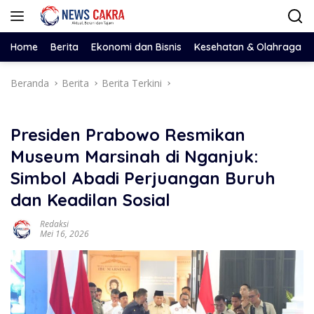
Langsung
ke
konten
Home
Berita
Ekonomi dan Bisnis
Kesehatan & Olahraga
Beranda
Berita
Berita Terkini
Presiden Prabowo Resmikan
Museum Marsinah di Nganjuk:
Simbol Abadi Perjuangan Buruh
dan Keadilan Sosial
Redaksi
Mei 16, 2026