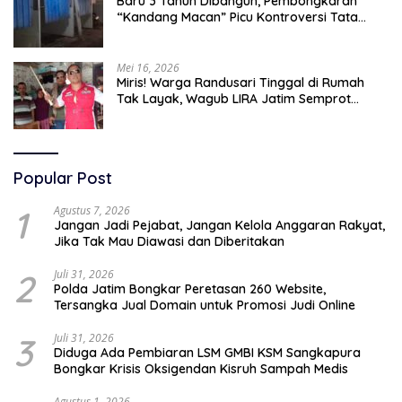
Baru 3 Tahun Dibangun, Pembongkaran
“Kandang Macan” Picu Kontroversi Tata
Kelola Aset
Mei 16, 2026
Miris! Warga Randusari Tinggal di Rumah
Tak Layak, Wagub LIRA Jatim Semprot
Pemkot Pasuruan Soal Silpa Rp95 Miliar
Popular Post
1
Agustus 7, 2026
Jangan Jadi Pejabat, Jangan Kelola Anggaran Rakyat,
Jika Tak Mau Diawasi dan Diberitakan
2
Juli 31, 2026
Polda Jatim Bongkar Peretasan 260 Website,
Tersangka Jual Domain untuk Promosi Judi Online
3
Juli 31, 2026
Diduga Ada Pembiaran LSM GMBI KSM Sangkapura
Bongkar Krisis Oksigendan Kisruh Sampah Medis
Agustus 1, 2026