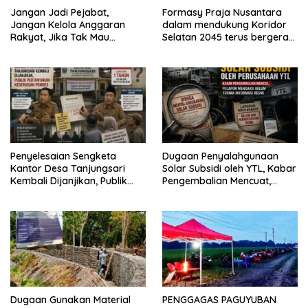
Jangan Jadi Pejabat,
Formasy Praja Nusantara
Jangan Kelola Anggaran
dalam mendukung Koridor
Rakyat, Jika Tak Mau
Selatan 2045 terus bergerak
Diawasi dan Diberitakan
dan gandeng Yayasan
Mekar Mitra Indonesia
dengan SPEKTANI
Penyelesaian Sengketa
Dugaan Penyalahgunaan
Kantor Desa Tanjungsari
Solar Subsidi oleh YTL, Kabar
Kembali Dijanjikan, Publik
Pengembalian Mencuat,
Pertanyakan Keseriusan
Pelapor Mengaku Belum
Pemdes
Terima Informasi Resmi
Dugaan Gunakan Material
PENGGAGAS PAGUYUBAN