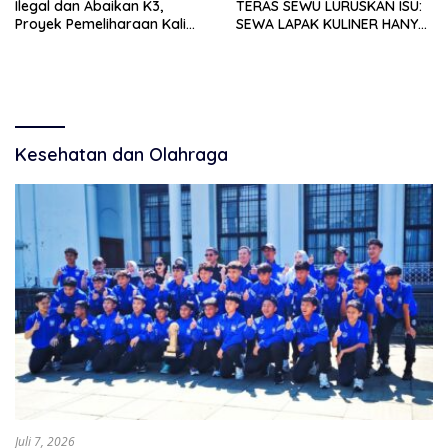
Ilegal dan Abaikan K3,
TERAS SEWU LURUSKAN ISU:
Proyek Pemeliharaan Kali
SEWA LAPAK KULINER HANYA
Lubawang Situbondo Senilai
RP 250.000 UNTUK 15 METER
Hampir 1 Miliar Disorot
Warga
Kesehatan dan Olahraga
Juli 7, 2026