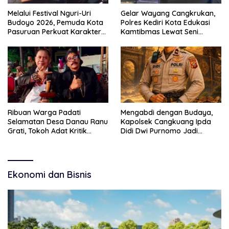
Melalui Festival Nguri-Uri
Gelar Wayang Cangkrukan,
Budoyo 2026, Pemuda Kota
Polres Kediri Kota Edukasi
Pasuruan Perkuat Karakter
Kamtibmas Lewat Seni
Kebudayaan dan Bebas
Budaya
Narkoba
Ribuan Warga Padati
Mengabdi dengan Budaya,
Selamatan Desa Danau Ranu
Kapolsek Cangkuang Ipda
Grati, Tokoh Adat Kritik
Didi Dwi Purnomo Jadi
Manajemen Wisata Pemkab
Inspirasi Masyarakat
Ekonomi dan Bisnis