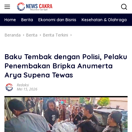
Langsung
ke
konten
Home
Berita
Ekonomi dan Bisnis
Kesehatan & Olahraga
Beranda
Berita
Berita Terkini
Baku Tembak dengan Polisi, Pelaku
Penembakan Bripka Anumerta
Arya Supena Tewas
Redaksi
Mei 15, 2026