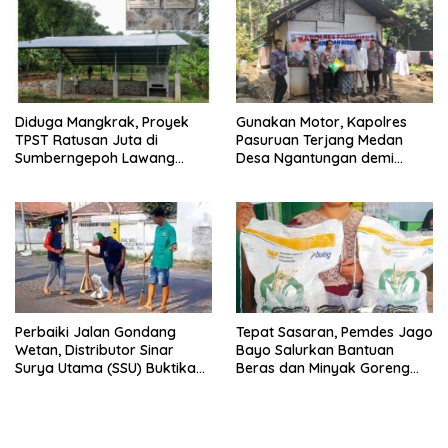
Diduga Mangkrak, Proyek
Gunakan Motor, Kapolres
TPST Ratusan Juta di
Pasuruan Terjang Medan
Sumberngepoh Lawang
Desa Ngantungan demi
Dipertanyakan
Salurkan Bansos
Perbaiki Jalan Gondang
Tepat Sasaran, Pemdes Jago
Wetan, Distributor Sinar
Bayo Salurkan Bantuan
Surya Utama (SSU) Buktikan
Beras dan Minyak Goreng
Kepedulian Nyata Melalui
untuk Warga Miskin
Aksi Swadaya