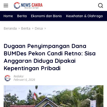
Langsung
ke
konten
Home
Berita
Ekonomi dan Bisnis
Kesehatan & Olahraga
Beranda
Berita
Desa
Dugaan Penyimpangan Dana
BUMDes Pekon Candi Retno: Sisa
Anggaran Diduga Dipakai
Kepentingan Pribadi
Redaksi
Februari 6, 2026