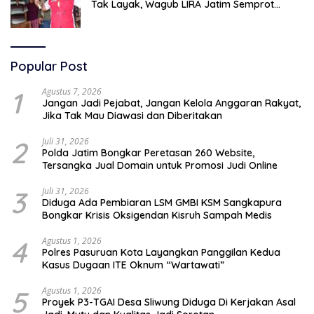
Tak Layak, Wagub LIRA Jatim Semprot
Pemkot Pasuruan Soal Silpa Rp95 Miliar
Popular Post
1
Agustus 7, 2026
Jangan Jadi Pejabat, Jangan Kelola Anggaran Rakyat,
Jika Tak Mau Diawasi dan Diberitakan
2
Juli 31, 2026
Polda Jatim Bongkar Peretasan 260 Website,
Tersangka Jual Domain untuk Promosi Judi Online
3
Juli 31, 2026
Diduga Ada Pembiaran LSM GMBI KSM Sangkapura
Bongkar Krisis Oksigendan Kisruh Sampah Medis
4
Agustus 1, 2026
Polres Pasuruan Kota Layangkan Panggilan Kedua
Kasus Dugaan ITE Oknum “Wartawati”
5
Agustus 1, 2026
Proyek P3-TGAI Desa Sliwung Diduga Di Kerjakan Asal