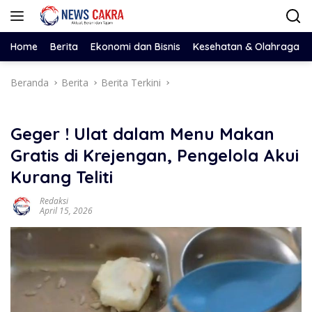
Langsung
ke
konten
Home
Berita
Ekonomi dan Bisnis
Kesehatan & Olahraga
Beranda
Berita
Berita Terkini
Geger ! Ulat dalam Menu Makan
Gratis di Krejengan, Pengelola Akui
Kurang Teliti
Redaksi
April 15, 2026