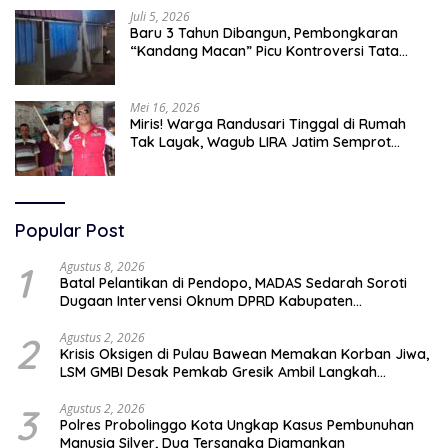
Juli 5, 2026
Baru 3 Tahun Dibangun, Pembongkaran
“Kandang Macan” Picu Kontroversi Tata
Kelola Aset
Mei 16, 2026
Miris! Warga Randusari Tinggal di Rumah
Tak Layak, Wagub LIRA Jatim Semprot
Pemkot Pasuruan Soal Silpa Rp95 Miliar
Popular Post
1
Agustus 8, 2026
Batal Pelantikan di Pendopo, MADAS Sedarah Soroti
Dugaan Intervensi Oknum DPRD Kabupaten
Probolinggo
2
Agustus 2, 2026
Krisis Oksigen di Pulau Bawean Memakan Korban Jiwa,
LSM GMBI Desak Pemkab Gresik Ambil Langkah
Darurat
3
Agustus 2, 2026
Polres Probolinggo Kota Ungkap Kasus Pembunuhan
Manusia Silver, Dua Tersangka Diamankan