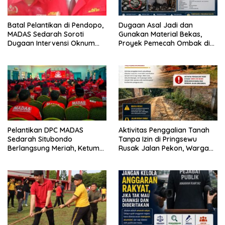
Batal Pelantikan di Pendopo,
Dugaan Asal Jadi dan
MADAS Sedarah Soroti
Gunakan Material Bekas,
Dugaan Intervensi Oknum
Proyek Pemecah Ombak di
DPRD Kabupaten
BPAP Situbondo Menjadi
Probolinggo
Sorotan Publik
Pelantikan DPC MADAS
Aktivitas Penggalian Tanah
Sedarah Situbondo
Tanpa Izin di Pringsewu
Berlangsung Meriah, Ketum
Rusak Jalan Pekon, Warga
Jatim Tekankan Peran
Desak Aparat Bertindak
Organisasi untuk Membela
Masyarakat