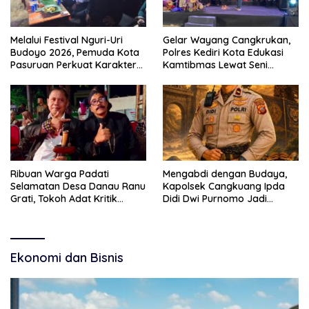
Melalui Festival Nguri-Uri
Gelar Wayang Cangkrukan,
Budoyo 2026, Pemuda Kota
Polres Kediri Kota Edukasi
Pasuruan Perkuat Karakter
Kamtibmas Lewat Seni
Kebudayaan dan Bebas
Budaya
Narkoba
Ribuan Warga Padati
Mengabdi dengan Budaya,
Selamatan Desa Danau Ranu
Kapolsek Cangkuang Ipda
Grati, Tokoh Adat Kritik
Didi Dwi Purnomo Jadi
Manajemen Wisata Pemkab
Inspirasi Masyarakat
Ekonomi dan Bisnis