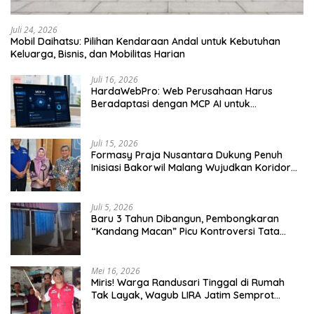
Juli 24, 2026
Mobil Daihatsu: Pilihan Kendaraan Andal untuk Kebutuhan
Keluarga, Bisnis, dan Mobilitas Harian
Juli 16, 2026
HardaWebPro: Web Perusahaan Harus
Beradaptasi dengan MCP AI untuk
Tingkatkan Efektivitas Operasional
Juli 15, 2026
Formasy Praja Nusantara Dukung Penuh
Inisiasi Bakorwil Malang Wujudkan Koridor
Selatan 2045
Juli 5, 2026
Baru 3 Tahun Dibangun, Pembongkaran
“Kandang Macan” Picu Kontroversi Tata
Kelola Aset
Mei 16, 2026
Miris! Warga Randusari Tinggal di Rumah
Tak Layak, Wagub LIRA Jatim Semprot
Pemkot Pasuruan Soal Silpa Rp95 Miliar