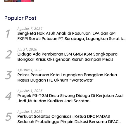
Popular Post
1
Agustus 7, 2026
Sengketa Hak Asuh Anak di Pasuruan: LPA dan GM
FKPPI Soroti Putusan PT Surabaya, Layangkan Surat ke
Mahkamah Agung
2
Juli 31, 2026
Diduga Ada Pembiaran LSM GMBI KSM Sangkapura
Bongkar Krisis Oksigendan Kisruh Sampah Medis
3
Agustus 1, 2026
Polres Pasuruan Kota Layangkan Panggilan Kedua
Kasus Dugaan ITE Oknum “Wartawati”
4
Agustus 1, 2026
Proyek P3-TGAI Desa Sliwung Diduga Di Kerjakan Asal
Jadi ,Mutu dan Kualitas Jadi Sorotan
5
Agustus 1, 2026
Perkuat Soliditas Organisasi, Ketua DPC MADAS
Sedarah Probolinggo Pimpin Diskusi Bersama DPAC
Wilayah Timur