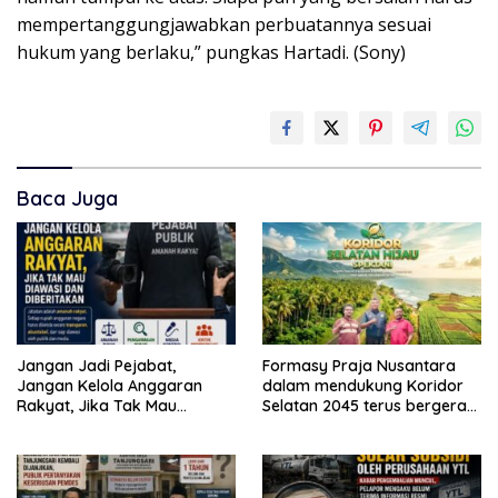
mempertanggungjawabkan perbuatannya sesuai
hukum yang berlaku,” pungkas Hartadi. (Sony)
Baca Juga
Jangan Jadi Pejabat,
Formasy Praja Nusantara
Jangan Kelola Anggaran
dalam mendukung Koridor
Rakyat, Jika Tak Mau
Selatan 2045 terus bergerak
Diawasi dan Diberitakan
dan gandeng Yayasan
Mekar Mitra Indonesia
dengan SPEKTANI