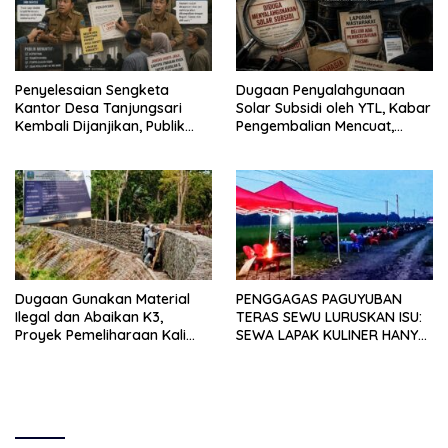
Penyelesaian Sengketa
Dugaan Penyalahgunaan
Kantor Desa Tanjungsari
Solar Subsidi oleh YTL, Kabar
Kembali Dijanjikan, Publik
Pengembalian Mencuat,
Pertanyakan Keseriusan
Pelapor Mengaku Belum
Pemdes
Terima Informasi Resmi
Dugaan Gunakan Material
PENGGAGAS PAGUYUBAN
Ilegal dan Abaikan K3,
TERAS SEWU LURUSKAN ISU:
Proyek Pemeliharaan Kali
SEWA LAPAK KULINER HANYA
Lubawang Situbondo Senilai
RP 250.000 UNTUK 15 METER
Hampir 1 Miliar Disorot
Warga