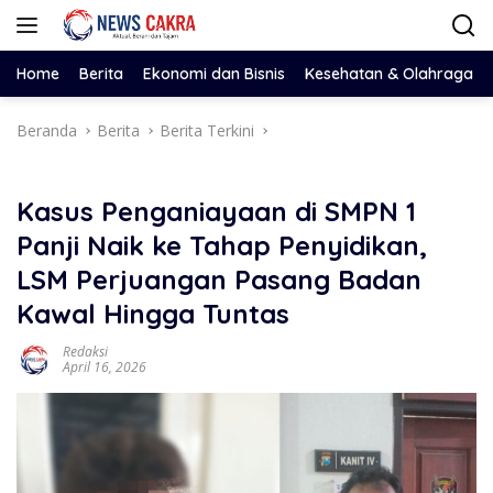
Langsung
ke
konten
Home
Berita
Ekonomi dan Bisnis
Kesehatan & Olahraga
Beranda
Berita
Berita Terkini
Kasus Penganiayaan di SMPN 1
Panji Naik ke Tahap Penyidikan,
LSM Perjuangan Pasang Badan
Kawal Hingga Tuntas
Redaksi
April 16, 2026