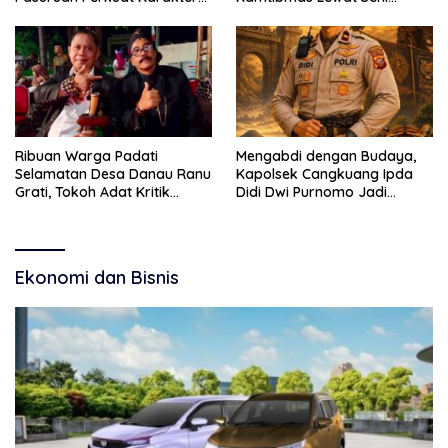
Kebudayaan dan Bebas
Budaya
Narkoba
Ribuan Warga Padati
Mengabdi dengan Budaya,
Selamatan Desa Danau Ranu
Kapolsek Cangkuang Ipda
Grati, Tokoh Adat Kritik
Didi Dwi Purnomo Jadi
Manajemen Wisata Pemkab
Inspirasi Masyarakat
Ekonomi dan Bisnis