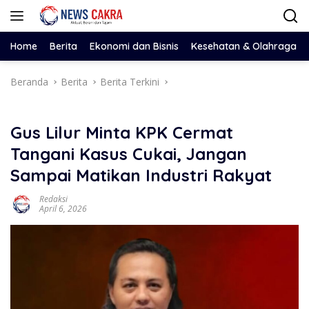
Langsung
ke
konten
Home
Berita
Ekonomi dan Bisnis
Kesehatan & Olahraga
Beranda
Berita
Berita Terkini
Gus Lilur Minta KPK Cermat
Tangani Kasus Cukai, Jangan
Sampai Matikan Industri Rakyat
Redaksi
April 6, 2026