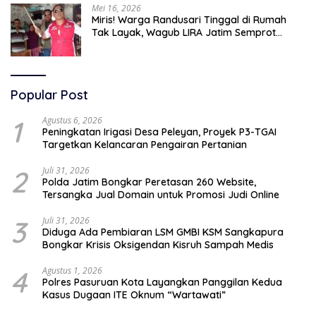
Mei 16, 2026
Miris! Warga Randusari Tinggal di Rumah
Tak Layak, Wagub LIRA Jatim Semprot
Pemkot Pasuruan Soal Silpa Rp95 Miliar
Popular Post
1
Agustus 6, 2026
Peningkatan Irigasi Desa Peleyan, Proyek P3-TGAI
Targetkan Kelancaran Pengairan Pertanian
2
Juli 31, 2026
Polda Jatim Bongkar Peretasan 260 Website,
Tersangka Jual Domain untuk Promosi Judi Online
3
Juli 31, 2026
Diduga Ada Pembiaran LSM GMBI KSM Sangkapura
Bongkar Krisis Oksigendan Kisruh Sampah Medis
4
Agustus 1, 2026
Polres Pasuruan Kota Layangkan Panggilan Kedua
Kasus Dugaan ITE Oknum “Wartawati”