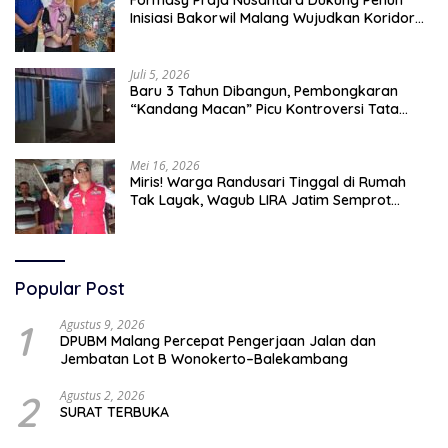
Formasy Praja Nusantara Dukung Penuh
Inisiasi Bakorwil Malang Wujudkan Koridor
Selatan 2045
Juli 5, 2026
Baru 3 Tahun Dibangun, Pembongkaran
“Kandang Macan” Picu Kontroversi Tata
Kelola Aset
Mei 16, 2026
Miris! Warga Randusari Tinggal di Rumah
Tak Layak, Wagub LIRA Jatim Semprot
Pemkot Pasuruan Soal Silpa Rp95 Miliar
Popular Post
1
Agustus 9, 2026
DPUBM Malang Percepat Pengerjaan Jalan dan
Jembatan Lot B Wonokerto–Balekambang
2
Agustus 2, 2026
SURAT TERBUKA