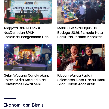
Anggota DPR RI Fraksi
Melalui Festival Nguri-Uri
NasDem dan BPKH
Budoyo 2026, Pemuda Kota
Sosialisasi Pengelolaan Dana
Pasuruan Perkuat Karakter
Haji Transparan
Kebudayaan dan Bebas
Narkoba
Gelar Wayang Cangkrukan,
Ribuan Warga Padati
Polres Kediri Kota Edukasi
Selamatan Desa Danau Ranu
Kamtibmas Lewat Seni
Grati, Tokoh Adat Kritik
Budaya
Manajemen Wisata Pemkab
Ekonomi dan Bisnis