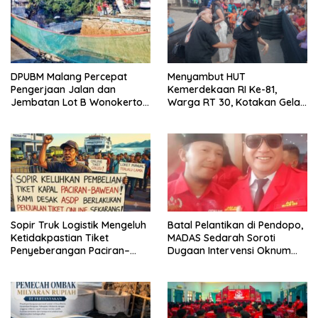
DPUBM Malang Percepat
Menyambut HUT
Pengerjaan Jalan dan
Kemerdekaan RI Ke-81,
Jembatan Lot B Wonokerto–
Warga RT 30, Kotakan Gelar
Balekambang
Berbagai Lomba
Sopir Truk Logistik Mengeluh
Batal Pelantikan di Pendopo,
Ketidakpastian Tiket
MADAS Sedarah Soroti
Penyeberangan Paciran–
Dugaan Intervensi Oknum
Bawean, Desak ASDP
DPRD Kabupaten
Terapkan Sistem Online
Probolinggo