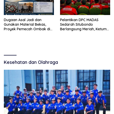
Dugaan Asal Jadi dan
Pelantikan DPC MADAS
Gunakan Material Bekas,
Sedarah Situbondo
Proyek Pemecah Ombak di
Berlangsung Meriah, Ketum
BPAP Situbondo Menjadi
Jatim Tekankan Peran
Sorotan Publik
Organisasi untuk Membela
Masyarakat
Kesehatan dan Olahraga