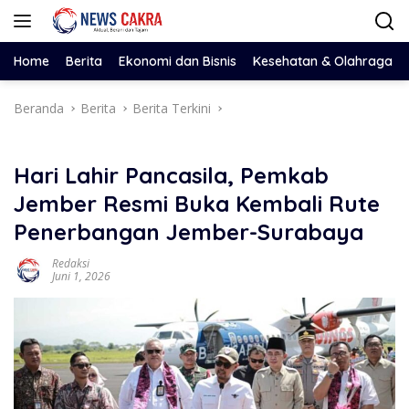
Langsung
ke
konten
Home
Berita
Ekonomi dan Bisnis
Kesehatan & Olahraga
Beranda
Berita
Berita Terkini
Hari Lahir Pancasila, Pemkab
Jember Resmi Buka Kembali Rute
Penerbangan Jember-Surabaya
Redaksi
Juni 1, 2026