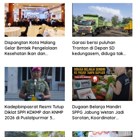
Dispangtan Kota Malang
Garasi berisi puluhan
Gelar Bimtek Pengelolaan
Tronton di Depan SD
Kesehatan Ikan dan
kedungasem, diduga tak
Lingkungan Budidaya
kantongi ijin dan resahkan
warga
Kadepbinpasrat Resmi Tutup
Dugaan Belanja Mandiri
Diklat SPPI KDKMP dan KNMP
SPPG Jabung Wetan Jadi
2026 di Puslatpurmar 5
Sorotan, Koordinator
Baluran
Kabupaten Sebut Sudah
Ditegur Sesuai SOP