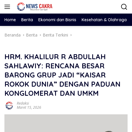
Langsung
ke
konten
Home
Berita
Ekonomi dan Bisnis
Kesehatan & Olahraga
Beranda
Berita
Berita Terkini
HRM. KHALILUR R ABDULLAH
SAHLAWIY: RENCANA BESAR
BARONG GRUP JADI “KAISAR
ROKOK DUNIA” DENGAN PADUAN
KONGLOMERAT DAN UMKM
Redaksi
Maret 15, 2026