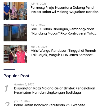
Juli 15, 2026
Formasy Praja Nusantara Dukung Penuh
Inisiasi Bakorwil Malang Wujudkan Koridor
Selatan 2045
Juli 5, 2026
Baru 3 Tahun Dibangun, Pembongkaran
“Kandang Macan” Picu Kontroversi Tata
Kelola Aset
Mei 16, 2026
Miris! Warga Randusari Tinggal di Rumah
Tak Layak, Wagub LIRA Jatim Semprot
Pemkot Pasuruan Soal Silpa Rp95 Miliar
Popular Post
1
Agustus 5, 2026
Dispangtan Kota Malang Gelar Bimtek Pengelolaan
Kesehatan Ikan dan Lingkungan Budidaya
2
Juli 31, 2026
Polda Jatim Bongkar Peretasan 260 Website,