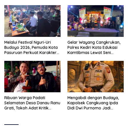
Melalui Festival Nguri-Uri
Gelar Wayang Cangkrukan,
Budoyo 2026, Pemuda Kota
Polres Kediri Kota Edukasi
Pasuruan Perkuat Karakter
Kamtibmas Lewat Seni
Kebudayaan dan Bebas
Budaya
Narkoba
Ribuan Warga Padati
Mengabdi dengan Budaya,
Selamatan Desa Danau Ranu
Kapolsek Cangkuang Ipda
Grati, Tokoh Adat Kritik
Didi Dwi Purnomo Jadi
Manajemen Wisata Pemkab
Inspirasi Masyarakat