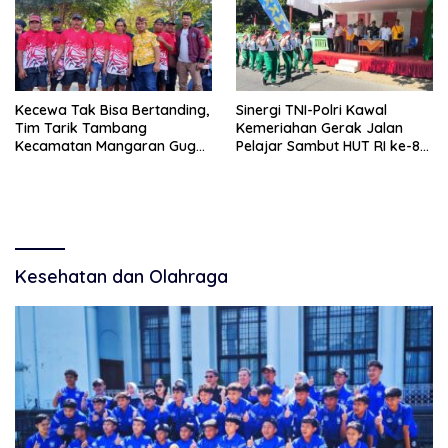
Kecewa Tak Bisa Bertanding,
Sinergi TNI-Polri Kawal
Tim Tarik Tambang
Kemeriahan Gerak Jalan
Kecamatan Mangaran Gugur
Pelajar Sambut HUT RI ke-81
Sebelum Bertarung di Lomba
di Krejengan
HUT RI
Kesehatan dan Olahraga