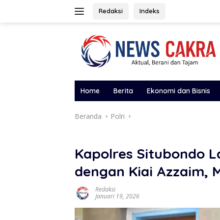
Langsung
Redaksi
Indeks
ke
konten
Home
Berita
Ekonomi dan Bisnis
Beranda
Polri
Kapolres Situbondo L
dengan Kiai Azzaim, 
Redaksi
Januari 19, 2026