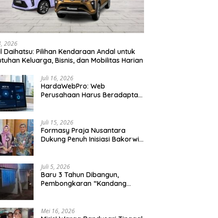
24, 2026
l Daihatsu: Pilihan Kendaraan Andal untuk
tuhan Keluarga, Bisnis, dan Mobilitas Harian
Juli 16, 2026
HardaWebPro: Web
Perusahaan Harus Beradaptasi
dengan MCP AI untuk
Tingkatkan Efektivitas
Operasional
Juli 15, 2026
Formasy Praja Nusantara
Dukung Penuh Inisiasi Bakorwil
Malang Wujudkan Koridor
Selatan 2045
Juli 5, 2026
Baru 3 Tahun Dibangun,
Pembongkaran “Kandang
Macan” Picu Kontroversi Tata
Kelola Aset
Mei 16, 2026