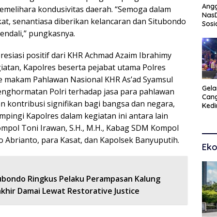
Angg
memelihara kondusivitas daerah. “Semoga dalam
Nas
at, senantiasa diberikan kelancaran dan Situbondo
Sosi
Peng
endali,” pungkasnya.
Tra
resiasi positif dari KHR Achmad Azaim Ibrahimy
giatan, Kapolres beserta pejabat utama Polres
ke makam Pahlawan Nasional KHR As’ad Syamsul
Gel
penghormatan Polri terhadap jasa para pahlawan
Cang
 kontribusi signifikan bagi bangsa dan negara,
Kedi
Kam
pingi Kapolres dalam kegiatan ini antara lain
Seni
ompol Toni Irawan, S.H., M.H., Kabag SDM Kompol
 Abrianto, para Kasat, dan Kapolsek Banyuputih.
Eko
tubondo Ringkus Pelaku Perampasan Kalung
khir Damai Lewat Restorative Justice