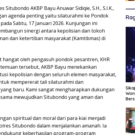
s Situbondo AKBP Bayu Anuwar Sidiqie, S.H., S.I.K.,
an agenda penting yaitu silaturahmi ke Pondok
Ra
 pada Sabtu, 17 Januari 2026. Kunjungan ini
mbangun sinergi antara kepolisian dan tokoh
nan dan ketertiban masyarakat (Kamtibmas) di
t hangat oleh pengasuh pondok pesantren, KHR
ertemuan tersebut, AKBP Bayu menekankan
itusi kepolisian dengan seluruh elemen masyarakat,
tuk mempererat tali silaturahmi dan
Sika
s yang baru. Kami sangat mengharapkan dukungan
Wono
a-sama mewujudkan Situbondo yang aman dan
Ber
 spiritual dan moral dari para kiai menjadi
Polres Situbondo dalam menjalankan amanah. Ia
 mendukung keberhasilan program-program