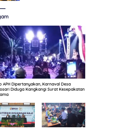
Akhir Super League, Persib
Bandung Menjamu Persijap Di
Stadion GBLA
gam
p APH Dipertanyakan, Karnaval Desa
sari Diduga Kangkangi Surat Kesepakatan
sama