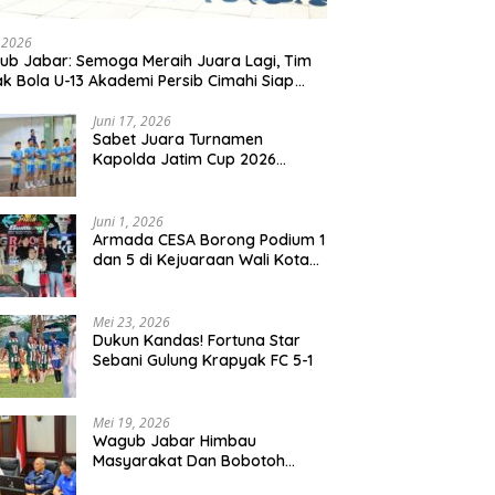
, 2026
b Jabar: Semoga Meraih Juara Lagi, Tim
k Bola U-13 Akademi Persib Cimahi Siap
ang di Gothia Cup 2026
Juni 17, 2026
Sabet Juara Turnamen
Kapolda Jatim Cup 2026
Rayon II, Tim Voli Polres
Probolinggo Tampil
Membanggakan
Juni 1, 2026
Armada CESA Borong Podium 1
dan 5 di Kejuaraan Wali Kota
Surabaya 2026
Mei 23, 2026
Dukun Kandas! Fortuna Star
Sebani Gulung Krapyak FC 5-1
Mei 19, 2026
Wagub Jabar Himbau
Masyarakat Dan Bobotoh
Jaga Kondusifitas Saat Laga