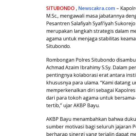
SITUBONDO
,
Newscakra.com
– Kapolre
M.Sc., mengawali masa jabatannya deng
Pesantren Salafiyah Syafi’iyah Sukorejo
merupakan langkah strategis dalam me
agama untuk menjaga stabilitas keama
Situbondo.
Rombongan Polres Situbondo disambu
Achmad Azaim Ibrahimy S.Sy. Dalam p
pentingnya kolaborasi erat antara inst
khususnya para ulama. “Kami datang un
memperkenalkan diri sebagai Kapolre
dari para tokoh agama untuk bersam
tertib,” ujar AKBP Bayu.
AKBP Bayu menambahkan bahwa dukungan
sumber motivasi bagi seluruh jajaran 
berharap sinergi yang terjalin dapat