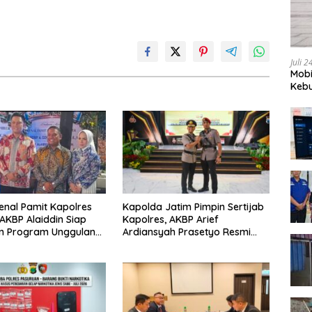
Juli 
Mobi
Kebu
nal Pamit Kapolres
Kapolda Jatim Pimpin Sertijab
AKBP Alaiddin Siap
Kapolres, AKBP Arief
an Program Unggulan
Ardiansyah Prasetyo Resmi
l Asta Cita
Jabat Kapolres Pasuruan Kota