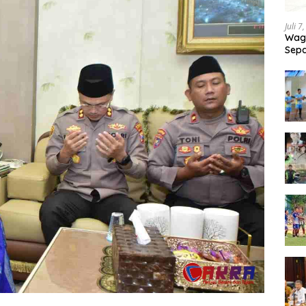
Juli 7
Wagu
Sepa
Tand