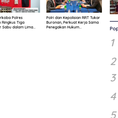
rkoba Polres
Polri dan Kepolisian RRT Tukar
 Ringkus Tiga
Buronan, Perkuat Kerja Sama
r Sabu dalam Lima
Penegakan Hukum
Pop
Internasional
1
2
3
4
5