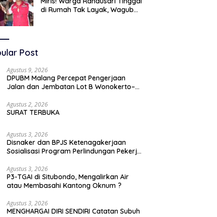
Miris! Warga Randusari Tinggal
di Rumah Tak Layak, Wagub
LIRA Jatim Semprot Pemkot
Pasuruan Soal Silpa Rp95 Miliar
ular Post
Agustus 9, 2026
DPUBM Malang Percepat Pengerjaan
Jalan dan Jembatan Lot B Wonokerto–
Balekambang
Agustus 2, 2026
SURAT TERBUKA
Agustus 3, 2026
Disnaker dan BPJS Ketenagakerjaan
Sosialisasi Program Perlindungan Pekerja
Rentan
Agustus 3, 2026
P3-TGAI di Situbondo, Mengalirkan Air
atau Membasahi Kantong Oknum ?
Agustus 3, 2026
MENGHARGAI DIRI SENDIRI Catatan Subuh