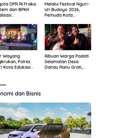
ota DPR RI Fraksi
Melalui Festival Nguri-
Dem dan BPKH
Uri Budoyo 2026,
alisasi
Pemuda Kota
elolaan Dana Haji
Pasuruan Perkuat
nsparan
Karakter Kebudayaan
dan Bebas Narkoba
ar Wayang
Ribuan Warga Padati
krukan, Polres
Selamatan Desa
ri Kota Edukasi
Danau Ranu Grati,
tibmas Lewat
Tokoh Adat Kritik
 Budaya
Manajemen Wisata
Pemkab
nomi dan Bisnis