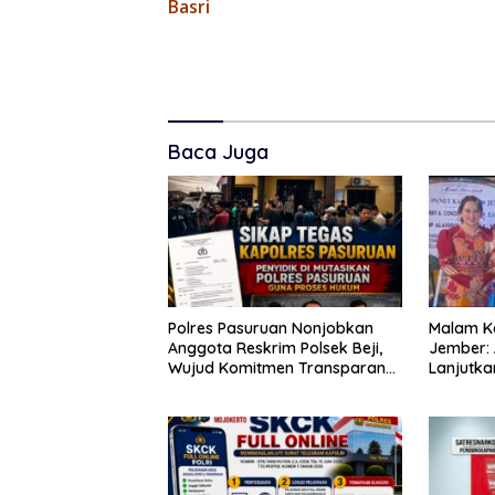
Basri
Baca Juga
Polres Pasuruan Nonjobkan
Malam Ke
Anggota Reskrim Polsek Beji,
Jember: 
Wujud Komitmen Transparansi
Lanjutk
Penanganan Dugaan
dan Kawa
Penganiayaan