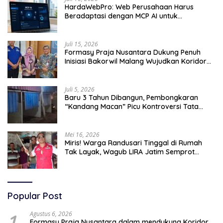
HardaWebPro: Web Perusahaan Harus
Beradaptasi dengan MCP AI untuk
Tingkatkan Efektivitas Operasional
Juli 15, 2026
Formasy Praja Nusantara Dukung Penuh
Inisiasi Bakorwil Malang Wujudkan Koridor
Selatan 2045
Juli 5, 2026
Baru 3 Tahun Dibangun, Pembongkaran
“Kandang Macan” Picu Kontroversi Tata
Kelola Aset
Mei 16, 2026
Miris! Warga Randusari Tinggal di Rumah
Tak Layak, Wagub LIRA Jatim Semprot
Pemkot Pasuruan Soal Silpa Rp95 Miliar
Popular Post
1
Agustus 6, 2026
Formasy Praja Nusantara dalam mendukung Koridor