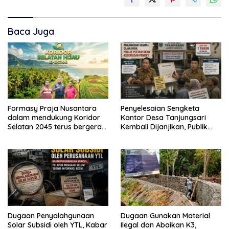
Baca Juga
Formasy Praja Nusantara
Penyelesaian Sengketa
dalam mendukung Koridor
Kantor Desa Tanjungsari
Selatan 2045 terus bergerak
Kembali Dijanjikan, Publik
dan gandeng Yayasan
Pertanyakan Keseriusan
Mekar Mitra Indonesia
Pemdes
dengan SPEKTANI
Dugaan Penyalahgunaan
Dugaan Gunakan Material
Solar Subsidi oleh YTL, Kabar
Ilegal dan Abaikan K3,