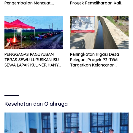
Pengembalian Mencuat,
Proyek Pemeliharaan Kali
Pelapor Mengaku Belum
Lubawang Situbondo Senilai
Terima Informasi Resmi
Hampir 1 Miliar Disorot
Warga
PENGGAGAS PAGUYUBAN
Peningkatan Irigasi Desa
TERAS SEWU LURUSKAN ISU:
Peleyan, Proyek P3-TGAI
SEWA LAPAK KULINER HANYA
Targetkan Kelancaran
RP 250.000 UNTUK 15 METER
Pengairan Pertanian
Kesehatan dan Olahraga