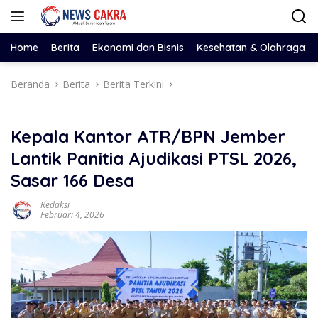
Langsung
ke
konten
Home
Berita
Ekonomi dan Bisnis
Kesehatan & Olahraga
Beranda
Berita
Berita Terkini
Kepala Kantor ATR/BPN Jember
Lantik Panitia Ajudikasi PTSL 2026,
Sasar 166 Desa
Redaksi
Februari 4, 2026