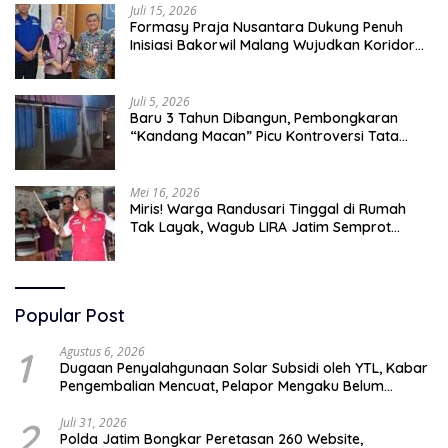
Juli 15, 2026
Formasy Praja Nusantara Dukung Penuh
Inisiasi Bakorwil Malang Wujudkan Koridor
Selatan 2045
Juli 5, 2026
Baru 3 Tahun Dibangun, Pembongkaran
“Kandang Macan” Picu Kontroversi Tata
Kelola Aset
Mei 16, 2026
Miris! Warga Randusari Tinggal di Rumah
Tak Layak, Wagub LIRA Jatim Semprot
Pemkot Pasuruan Soal Silpa Rp95 Miliar
Popular Post
1
Agustus 6, 2026
Dugaan Penyalahgunaan Solar Subsidi oleh YTL, Kabar
Pengembalian Mencuat, Pelapor Mengaku Belum
Terima Informasi Resmi
2
Juli 31, 2026
Polda Jatim Bongkar Peretasan 260 Website,