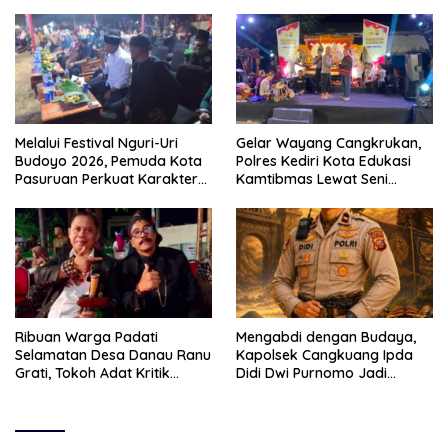
Melalui Festival Nguri-Uri
Gelar Wayang Cangkrukan,
Budoyo 2026, Pemuda Kota
Polres Kediri Kota Edukasi
Pasuruan Perkuat Karakter
Kamtibmas Lewat Seni
Kebudayaan dan Bebas
Budaya
Narkoba
Ribuan Warga Padati
Mengabdi dengan Budaya,
Selamatan Desa Danau Ranu
Kapolsek Cangkuang Ipda
Grati, Tokoh Adat Kritik
Didi Dwi Purnomo Jadi
Manajemen Wisata Pemkab
Inspirasi Masyarakat