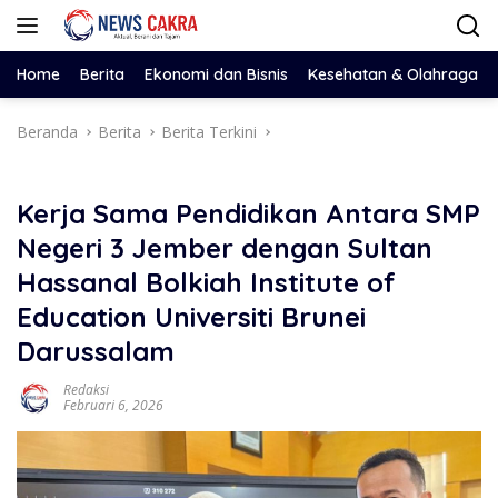
Langsung
ke
konten
Home
Berita
Ekonomi dan Bisnis
Kesehatan & Olahraga
Beranda
Berita
Berita Terkini
Kerja Sama Pendidikan Antara SMP
Negeri 3 Jember dengan Sultan
Hassanal Bolkiah Institute of
Education Universiti Brunei
Darussalam
Redaksi
Februari 6, 2026