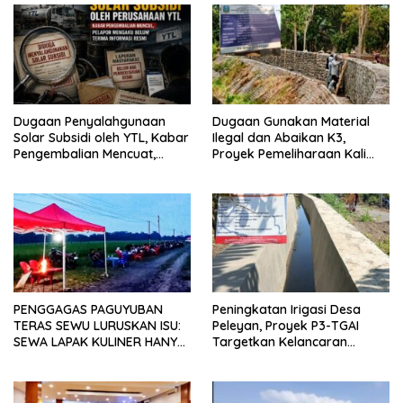
Dugaan Penyalahgunaan
Dugaan Gunakan Material
Solar Subsidi oleh YTL, Kabar
Ilegal dan Abaikan K3,
Pengembalian Mencuat,
Proyek Pemeliharaan Kali
Pelapor Mengaku Belum
Lubawang Situbondo Senilai
Terima Informasi Resmi
Hampir 1 Miliar Disorot
Warga
PENGGAGAS PAGUYUBAN
Peningkatan Irigasi Desa
TERAS SEWU LURUSKAN ISU:
Peleyan, Proyek P3-TGAI
SEWA LAPAK KULINER HANYA
Targetkan Kelancaran
RP 250.000 UNTUK 15 METER
Pengairan Pertanian