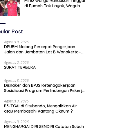
Miris! Warga Randusari Tinggal
di Rumah Tak Layak, Wagub
LIRA Jatim Semprot Pemkot
Pasuruan Soal Silpa Rp95 Miliar
ular Post
Agustus 9, 2026
DPUBM Malang Percepat Pengerjaan
Jalan dan Jembatan Lot B Wonokerto–
Balekambang
Agustus 2, 2026
SURAT TERBUKA
Agustus 3, 2026
Disnaker dan BPJS Ketenagakerjaan
Sosialisasi Program Perlindungan Pekerja
Rentan
Agustus 3, 2026
P3-TGAI di Situbondo, Mengalirkan Air
atau Membasahi Kantong Oknum ?
Agustus 3, 2026
MENGHARGAI DIRI SENDIRI Catatan Subuh