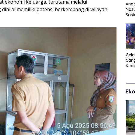
 ekonomi keluarga, terutama melalui
Angg
inilai memiliki potensi berkembang di wilayah
Nas
Sosi
Peng
Tra
Gel
Cang
Kedi
Kam
Seni
Eko