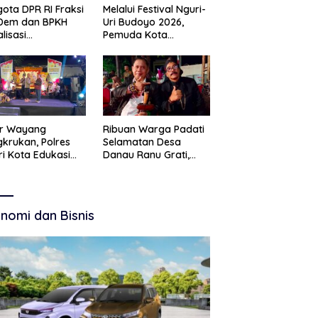
ota DPR RI Fraksi
Melalui Festival Nguri-
Dem dan BPKH
Uri Budoyo 2026,
alisasi
Pemuda Kota
elolaan Dana Haji
Pasuruan Perkuat
nsparan
Karakter Kebudayaan
dan Bebas Narkoba
ar Wayang
Ribuan Warga Padati
krukan, Polres
Selamatan Desa
ri Kota Edukasi
Danau Ranu Grati,
tibmas Lewat
Tokoh Adat Kritik
 Budaya
Manajemen Wisata
Pemkab
nomi dan Bisnis