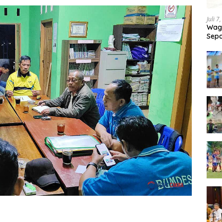
Juli 7
Wagu
Sepa
Tand