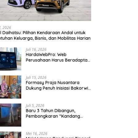
24, 2026
l Daihatsu: Pilihan Kendaraan Andal untuk
tuhan Keluarga, Bisnis, dan Mobilitas Harian
Juli 16, 2026
HardaWebPro: Web
Perusahaan Harus Beradaptasi
dengan MCP AI untuk
Tingkatkan Efektivitas
Operasional
Juli 15, 2026
Formasy Praja Nusantara
Dukung Penuh Inisiasi Bakorwil
Malang Wujudkan Koridor
Selatan 2045
Juli 5, 2026
Baru 3 Tahun Dibangun,
Pembongkaran “Kandang
Macan” Picu Kontroversi Tata
Kelola Aset
Mei 16, 2026