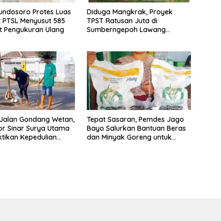
undosoro Protes Luas
Diduga Mangkrak, Proyek
at PTSL Menyusut 585
TPST Ratusan Juta di
ut Pengukuran Ulang
Sumberngepoh Lawang
Dipertanyakan
 Jalan Gondang Wetan,
Tepat Sasaran, Pemdes Jago
tor Sinar Surya Utama
Bayo Salurkan Bantuan Beras
ktikan Kepedulian
dan Minyak Goreng untuk
lalui Aksi Swadaya
Warga Miskin