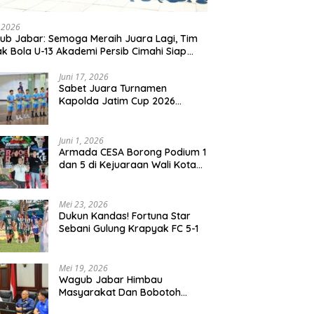
, 2026
b Jabar: Semoga Meraih Juara Lagi, Tim
k Bola U-13 Akademi Persib Cimahi Siap
ang di Gothia Cup 2026
Juni 17, 2026
Sabet Juara Turnamen
Kapolda Jatim Cup 2026
Rayon II, Tim Voli Polres
Probolinggo Tampil
Membanggakan
Juni 1, 2026
Armada CESA Borong Podium 1
dan 5 di Kejuaraan Wali Kota
Surabaya 2026
Mei 23, 2026
Dukun Kandas! Fortuna Star
Sebani Gulung Krapyak FC 5-1
Mei 19, 2026
Wagub Jabar Himbau
Masyarakat Dan Bobotoh
Jaga Kondusifitas Saat Laga