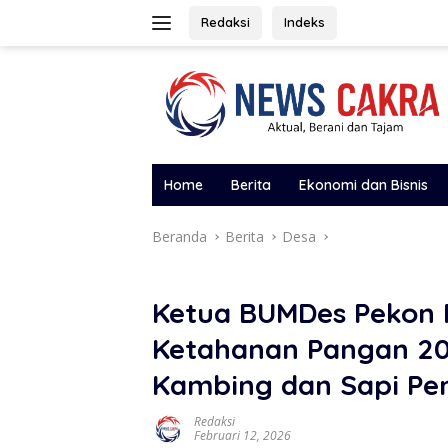
Langsung
Redaksi
Indeks
ke
konten
Home
Berita
Ekonomi dan Bisnis
Beranda
Berita
Desa
Ketua BUMDes Pekon 
Ketahanan Pangan 20
Kambing dan Sapi P
Redaksi
Februari 12, 2026