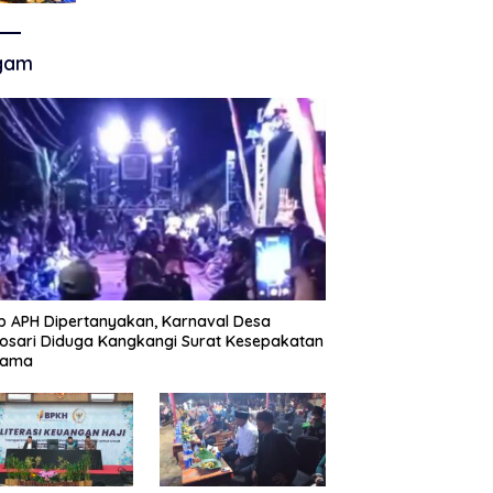
Akhir Super League, Persib
Bandung Menjamu Persijap Di
Stadion GBLA
gam
p APH Dipertanyakan, Karnaval Desa
sari Diduga Kangkangi Surat Kesepakatan
sama