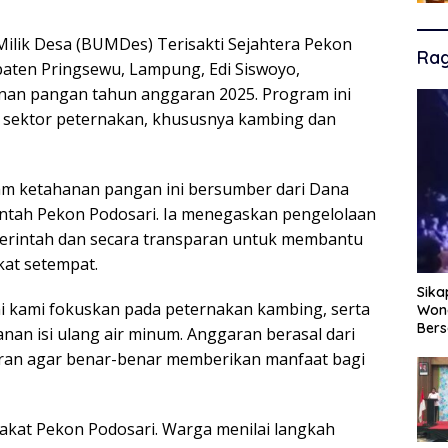
ilik Desa (BUMDes) Terisakti Sejahtera Pekon
Ra
aten Pringsewu, Lampung, Edi Siswoyo,
n pangan tahun anggaran 2025. Program ini
sektor peternakan, khususnya kambing dan
am ketahanan pangan ini bersumber dari Dana
intah Pekon Podosari. Ia menegaskan pengelolaan
merintah dan secara transparan untuk membantu
at setempat.
Sika
 kami fokuskan pada peternakan kambing, serta
Wono
Ber
nan isi ulang air minum. Anggaran berasal dari
uran agar benar-benar memberikan manfaat bagi
akat Pekon Podosari. Warga menilai langkah