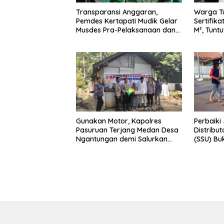
Transparansi Anggaran,
Warga T
Pemdes Kertapati Mudik Gelar
Sertifik
Musdes Pra-Pelaksanaan dan
M², Tunt
Titik Nol Pembangunan 2026
Gunakan Motor, Kapolres
Perbaiki
Pasuruan Terjang Medan Desa
Distribu
Ngantungan demi Salurkan
(SSU) Bu
Bansos
Nyata Me