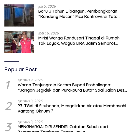
Juli 5, 2026
Baru 3 Tahun Dibangun, Pembongkaran
“Kandang Macan” Picu Kontroversi Tata
Kelola Aset
Mei 16, 2026
Miris! Warga Randusari Tinggal di Rumah
Tak Layak, Wagub LIRA Jatim Semprot
Pemkot Pasuruan Soal Silpa Rp95 Miliar
Popular Post
1
Agustus 9, 2026
Warga Tanjungrejo Kecam Bupati Probolinggo:
“Jangan Jegidek dan Pura-pura Buta” Soal Jalan Desa
Hancur Dihajar Tambang
2
Agustus 3, 2026
P3-TGAI di Situbondo, Mengalirkan Air atau Membasahi
Kantong Oknum ?
3
Agustus 3, 2026
MENGHARGAI DIRI SENDIRI Catatan Subuh dari
Bentangan Tambang Tanah Jawa