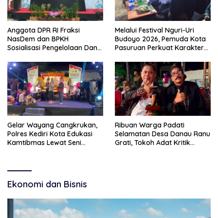
Anggota DPR RI Fraksi
Melalui Festival Nguri-Uri
NasDem dan BPKH
Budoyo 2026, Pemuda Kota
Sosialisasi Pengelolaan Dana
Pasuruan Perkuat Karakter
Haji Transparan
Kebudayaan dan Bebas
Narkoba
Gelar Wayang Cangkrukan,
Ribuan Warga Padati
Polres Kediri Kota Edukasi
Selamatan Desa Danau Ranu
Kamtibmas Lewat Seni
Grati, Tokoh Adat Kritik
Budaya
Manajemen Wisata Pemkab
Ekonomi dan Bisnis