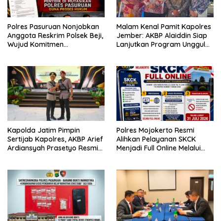
Polres Pasuruan Nonjobkan
Malam Kenal Pamit Kapolres
Anggota Reskrim Polsek Beji,
Jember: AKBP Alaiddin Siap
Wujud Komitmen
Lanjutkan Program Unggulan
Transparansi Penanganan
dan Kawal Asta Cita
Dugaan Penganiayaan
Kapolda Jatim Pimpin
Polres Mojokerto Resmi
Sertijab Kapolres, AKBP Arief
Alihkan Pelayanan SKCK
Ardiansyah Prasetyo Resmi
Menjadi Full Online Melalui
Jabat Kapolres Pasuruan
POLRI SuperApp
Kota