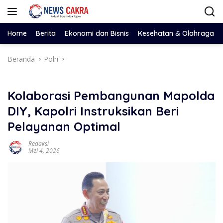
Langsung
ke
konten
Home
Berita
Ekonomi dan Bisnis
Kesehatan & Olahraga
Beranda
Polri
Kolaborasi Pembangunan Mapolda
DIY, Kapolri Instruksikan Beri
Pelayanan Optimal
Redaksi
Mei 4, 2026