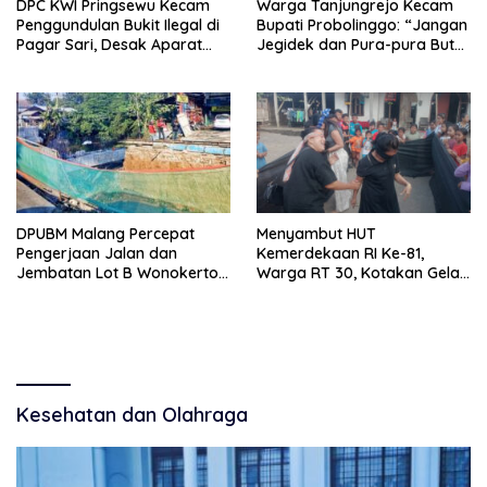
DPC KWI Pringsewu Kecam
Warga Tanjungrejo Kecam
Penggundulan Bukit Ilegal di
Bupati Probolinggo: “Jangan
Pagar Sari, Desak Aparat
Jegidek dan Pura-pura Buta”
Hentikan Aktivitas
Soal Jalan Desa Hancur
Dihajar Tambang
DPUBM Malang Percepat
Menyambut HUT
Pengerjaan Jalan dan
Kemerdekaan RI Ke-81,
Jembatan Lot B Wonokerto–
Warga RT 30, Kotakan Gelar
Balekambang
Berbagai Lomba
Kesehatan dan Olahraga