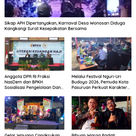
Sikap APH Dipertanyakan, Karnaval Desa Wonosari Diduga
Kangkangi Surat Kesepakatan Bersama
Anggota DPR RI Fraksi
Melalui Festival Nguri-Uri
NasDem dan BPKH
Budoyo 2026, Pemuda Kota
Sosialisasi Pengelolaan Dana
Pasuruan Perkuat Karakter
Haji Transparan
Kebudayaan dan Bebas
Narkoba
Gelar Wayang Cangkrukan,
Ribuan Warga Padati