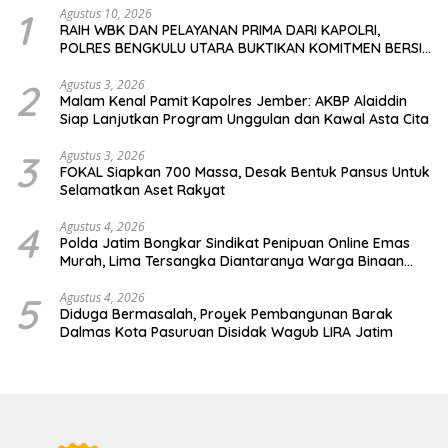
1
Agustus 10, 2026
RAIH WBK DAN PELAYANAN PRIMA DARI KAPOLRI,
POLRES BENGKULU UTARA BUKTIKAN KOMITMEN BERSIH
DAN MELAYANI
2
Agustus 3, 2026
Malam Kenal Pamit Kapolres Jember: AKBP Alaiddin
Siap Lanjutkan Program Unggulan dan Kawal Asta Cita
3
Agustus 3, 2026
FOKAL Siapkan 700 Massa, Desak Bentuk Pansus Untuk
Selamatkan Aset Rakyat
4
Agustus 4, 2026
Polda Jatim Bongkar Sindikat Penipuan Online Emas
Murah, Lima Tersangka Diantaranya Warga Binaan
Lapas Diamankan
5
Agustus 4, 2026
Diduga Bermasalah, Proyek Pembangunan Barak
Dalmas Kota Pasuruan Disidak Wagub LIRA Jatim