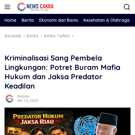
Langsung
ke
konten
Home
Berita
Ekonomi dan Bisnis
Kesehatan & Olahraga
Beranda
Berita
Berita Terkini
Kriminalisasi Sang Pembela
Lingkungan: Potret Buram Mafia
Hukum dan Jaksa Predator
Keadilan
Redaksi
Mei 14, 2026