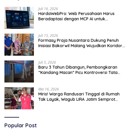
Juli 16, 2026
HardaWebPro: Web Perusahaan Harus
Beradaptasi dengan MCP AI untuk
Tingkatkan Efektivitas Operasional
Juli 15, 2026
Formasy Praja Nusantara Dukung Penuh
Inisiasi Bakorwil Malang Wujudkan Koridor
Selatan 2045
Juli 5, 2026
Baru 3 Tahun Dibangun, Pembongkaran
“Kandang Macan” Picu Kontroversi Tata
Kelola Aset
Mei 16, 2026
Miris! Warga Randusari Tinggal di Rumah
Tak Layak, Wagub LIRA Jatim Semprot
Pemkot Pasuruan Soal Silpa Rp95 Miliar
Popular Post