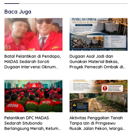
Baca Juga
Batal Pelantikan di Pendopo,
Dugaan Asal Jadi dan
MADAS Sedarah Soroti
Gunakan Material Bekas,
Dugaan Intervensi Oknum
Proyek Pemecah Ombak di
DPRD Kabupaten
BPAP Situbondo Menjadi
Probolinggo
Sorotan Publik
Pelantikan DPC MADAS
Aktivitas Penggalian Tanah
Sedarah Situbondo
Tanpa Izin di Pringsewu
Berlangsung Meriah, Ketum
Rusak Jalan Pekon, Warga