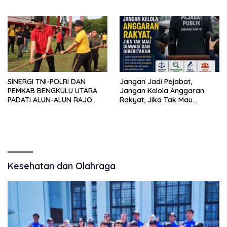
Jatim Tekankan Peran
Desak Aparat Bertindak
Organisasi untuk Membela
Masyarakat
SINERGI TNI-POLRI DAN
Jangan Jadi Pejabat,
PEMKAB BENGKULU UTARA
Jangan Kelola Anggaran
PADATI ALUN-ALUN RAJO
Rakyat, Jika Tak Mau
MALIN PADUKO, GELAR APEL
Diawasi dan Diberitakan
DAN LOMBA HUT RI KE-81
Kesehatan dan Olahraga