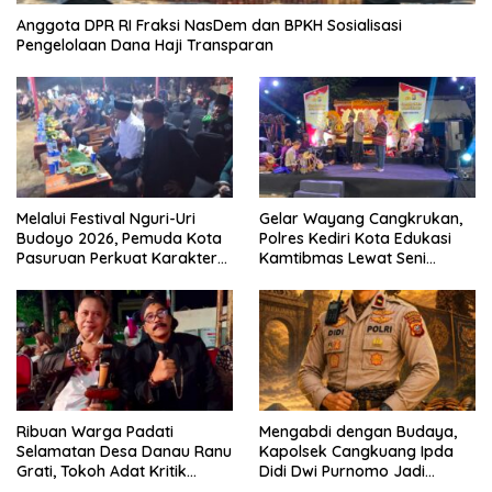
Anggota DPR RI Fraksi NasDem dan BPKH Sosialisasi
Pengelolaan Dana Haji Transparan
Melalui Festival Nguri-Uri
Gelar Wayang Cangkrukan,
Budoyo 2026, Pemuda Kota
Polres Kediri Kota Edukasi
Pasuruan Perkuat Karakter
Kamtibmas Lewat Seni
Kebudayaan dan Bebas
Budaya
Narkoba
Ribuan Warga Padati
Mengabdi dengan Budaya,
Selamatan Desa Danau Ranu
Kapolsek Cangkuang Ipda
Grati, Tokoh Adat Kritik
Didi Dwi Purnomo Jadi
Manajemen Wisata Pemkab
Inspirasi Masyarakat