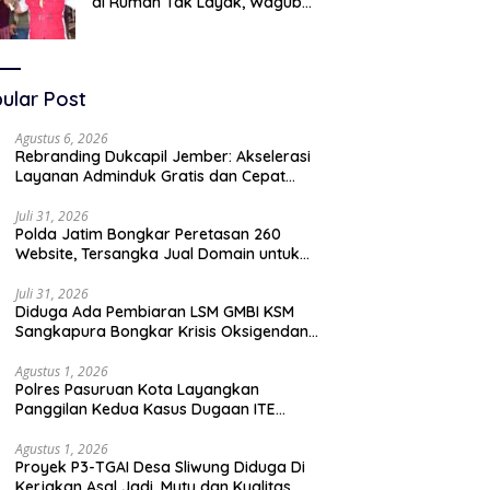
di Rumah Tak Layak, Wagub
LIRA Jatim Semprot Pemkot
Pasuruan Soal Silpa Rp95 Miliar
ular Post
Agustus 6, 2026
Rebranding Dukcapil Jember: Akselerasi
Layanan Adminduk Gratis dan Cepat
Hingga Tingkat Desa
Juli 31, 2026
Polda Jatim Bongkar Peretasan 260
Website, Tersangka Jual Domain untuk
Promosi Judi Online
Juli 31, 2026
Diduga Ada Pembiaran LSM GMBI KSM
Sangkapura Bongkar Krisis Oksigendan
Kisruh Sampah Medis
Agustus 1, 2026
Polres Pasuruan Kota Layangkan
Panggilan Kedua Kasus Dugaan ITE
Oknum “Wartawati”
Agustus 1, 2026
Proyek P3-TGAI Desa Sliwung Diduga Di
Kerjakan Asal Jadi ,Mutu dan Kualitas