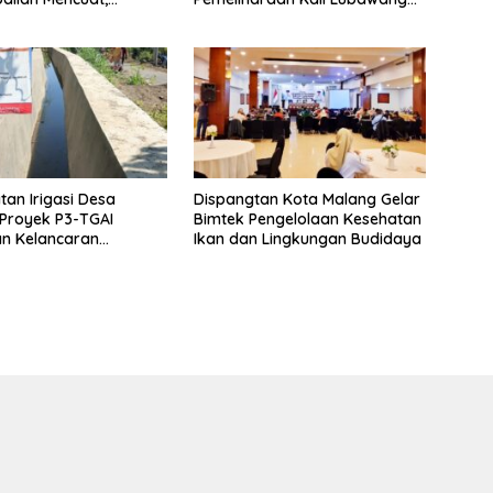
 Mengaku Belum
Situbondo Senilai Hampir 1
nformasi Resmi
Miliar Disorot Warga
tan Irigasi Desa
Dispangtan Kota Malang Gelar
 Proyek P3-TGAI
Bimtek Pengelolaan Kesehatan
n Kelancaran
Ikan dan Lingkungan Budidaya
n Pertanian