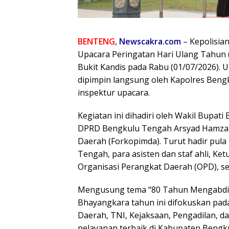
BENTENG
,
Newscakra.com
– Kepolisia
Upacara Peringatan Hari Ulang Tahun
Bukit Kandis pada Rabu (01/07/2026). 
dipimpin langsung oleh Kapolres Bengk
inspektur upacara.
Kegiatan ini dihadiri oleh Wakil Bupati
DPRD Bengkulu Tengah Arsyad Hamzah, 
Daerah (Forkopimda). Turut hadir pul
Tengah, para asisten dan staf ahli, Ket
Organisasi Perangkat Daerah (OPD), se
Mengusung tema “80 Tahun Mengabdi,
Bhayangkara tahun ini difokuskan pada
Daerah, TNI, Kejaksaan, Pengadilan, 
pelayanan terbaik di Kabupaten Bengk