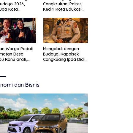
Budoyo 2026,
Cangkrukan, Polres
uda Kota
Kediri Kota Edukasi
ruan Perkuat
Kamtibmas Lewat
akter Kebudayaan
Seni Budaya
 Bebas Narkoba
an Warga Padati
Mengabdi dengan
amatan Desa
Budaya, Kapolsek
u Ranu Grati,
Cangkuang Ipda Didi
h Adat Kritik
Dwi Purnomo Jadi
ajemen Wisata
Inspirasi Masyarakat
kab
nomi dan Bisnis