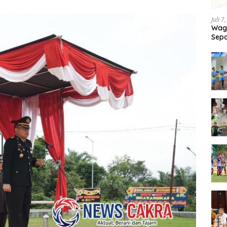
Juli 7
Wagu
Sepa
Tand