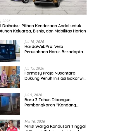
24, 2026
l Daihatsu: Pilihan Kendaraan Andal untuk
tuhan Keluarga, Bisnis, dan Mobilitas Harian
Juli 16, 2026
HardaWebPro: Web
Perusahaan Harus Beradaptasi
dengan MCP AI untuk
Tingkatkan Efektivitas
Operasional
Juli 15, 2026
Formasy Praja Nusantara
Dukung Penuh Inisiasi Bakorwil
Malang Wujudkan Koridor
Selatan 2045
Juli 5, 2026
Baru 3 Tahun Dibangun,
Pembongkaran “Kandang
Macan” Picu Kontroversi Tata
Kelola Aset
Mei 16, 2026
Miris! Warga Randusari Tinggal