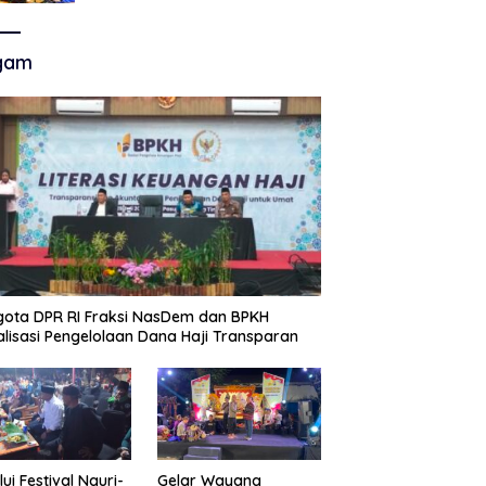
Akhir Super League, Persib
Bandung Menjamu Persijap Di
Stadion GBLA
gam
ota DPR RI Fraksi NasDem dan BPKH
alisasi Pengelolaan Dana Haji Transparan
lui Festival Nguri-
Gelar Wayang