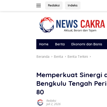
Langsung
Redaksi
Indeks
ke
konten
Home
Berita
Ekonomi dan Bisnis
Beranda
Berita
Berita Terkini
Memperkuat Sinergi 
Bengkulu Tengah Per
80
Redaksi
Juli 2, 2026