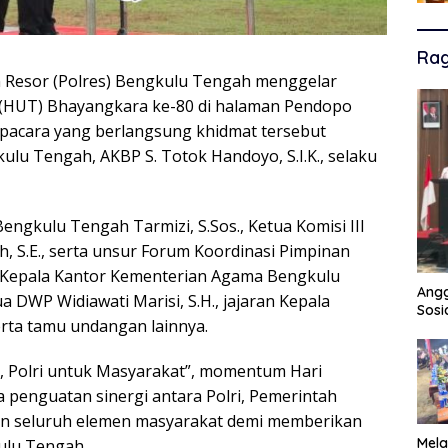
Ra
n Resor (Polres) Bengkulu Tengah menggelar
 (HUT) Bhayangkara ke-80 di halaman Pendopo
Upacara yang berlangsung khidmat tersebut
ulu Tengah, AKBP S. Totok Handoyo, S.I.K., selaku
 Bengkulu Tengah Tarmizi, S.Sos., Ketua Komisi III
S.E., serta unsur Forum Koordinasi Pimpinan
a Kepala Kantor Kementerian Agama Bengkulu
Angg
ua DWP Widiawati Marisi, S.H., jajaran Kepala
Sosi
rta tamu undangan lainnya.
 Polri untuk Masyarakat”, momentum Hari
 penguatan sinergi antara Polri, Pemerintah
dan seluruh elemen masyarakat demi memberikan
Mela
ulu Tengah.