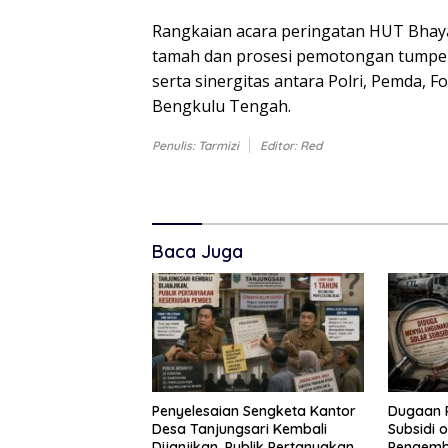
Rangkaian acara peringatan HUT Bhay
tamah dan prosesi pemotongan tumpeng
serta sinergitas antara Polri, Pemda, 
Bengkulu Tengah.
Penulis: Tarmizi
Editor: Red
Baca Juga
Penyelesaian Sengketa Kantor
Dugaan 
Desa Tanjungsari Kembali
Subsidi 
Dijanjikan, Publik Pertanyakan
Pengemba