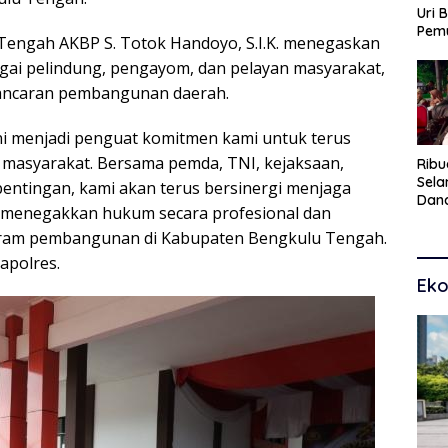
Uri 
Pem
Tengah AKBP S. Totok Handoyo, S.I.K. menegaskan
Pasu
agai pelindung, pengayom, dan pelayan masyarakat,
Kar
dan
lancaran pembangunan daerah.
i menjadi penguat komitmen kami untuk terus
masyarakat. Bersama pemda, TNI, kejaksaan,
Ribu
Sel
entingan, kami akan terus bersinergi menjaga
Dana
 menegakkan hukum secara profesional dan
Toko
Man
gram pembangunan di Kabupaten Bengkulu Tengah.
Pem
apolres.
Eko