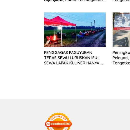
Keseriusan Pemdes
Pelapor
Terima I
PENGGAGAS PAGUYUBAN
Peningka
TERAS SEWU LURUSKAN ISU:
Peleyan,
SEWA LAPAK KULINER HANYA RP
Targetka
250.000 UNTUK 15 METER
Pengaira