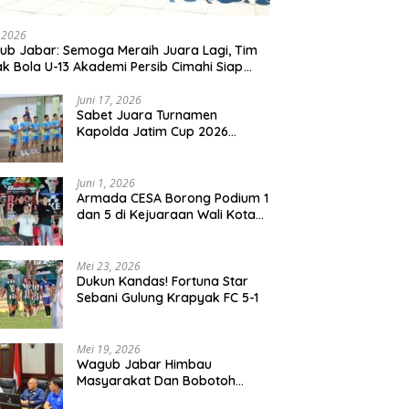
, 2026
b Jabar: Semoga Meraih Juara Lagi, Tim
k Bola U-13 Akademi Persib Cimahi Siap
ang di Gothia Cup 2026
Juni 17, 2026
Sabet Juara Turnamen
Kapolda Jatim Cup 2026
Rayon II, Tim Voli Polres
Probolinggo Tampil
Membanggakan
Juni 1, 2026
Armada CESA Borong Podium 1
dan 5 di Kejuaraan Wali Kota
Surabaya 2026
Mei 23, 2026
Dukun Kandas! Fortuna Star
Sebani Gulung Krapyak FC 5-1
Mei 19, 2026
Wagub Jabar Himbau
Masyarakat Dan Bobotoh
Jaga Kondusifitas Saat Laga