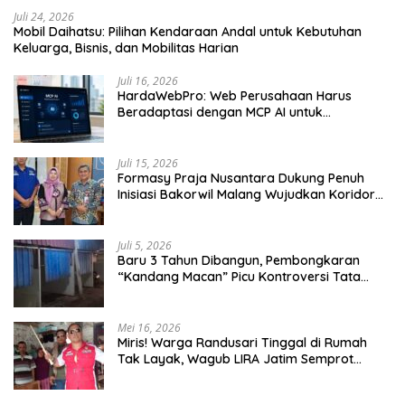
Juli 24, 2026
Mobil Daihatsu: Pilihan Kendaraan Andal untuk Kebutuhan
Keluarga, Bisnis, dan Mobilitas Harian
Juli 16, 2026
HardaWebPro: Web Perusahaan Harus
Beradaptasi dengan MCP AI untuk
Tingkatkan Efektivitas Operasional
Juli 15, 2026
Formasy Praja Nusantara Dukung Penuh
Inisiasi Bakorwil Malang Wujudkan Koridor
Selatan 2045
Juli 5, 2026
Baru 3 Tahun Dibangun, Pembongkaran
“Kandang Macan” Picu Kontroversi Tata
Kelola Aset
Mei 16, 2026
Miris! Warga Randusari Tinggal di Rumah
Tak Layak, Wagub LIRA Jatim Semprot
Pemkot Pasuruan Soal Silpa Rp95 Miliar