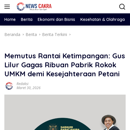
Langsung
ke
konten
Home
Berita
Ekonomi dan Bisnis
Kesehatan & Olahraga
Beranda
Berita
Berita Terkini
​Memutus Rantai Ketimpangan: Gus
Lilur Gagas Ribuan Pabrik Rokok
UMKM demi Kesejahteraan Petani
Redaksi
Maret 30, 2026