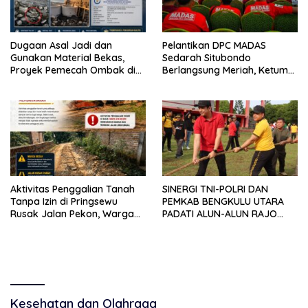
Dugaan Asal Jadi dan
Pelantikan DPC MADAS
Gunakan Material Bekas,
Sedarah Situbondo
Proyek Pemecah Ombak di
Berlangsung Meriah, Ketum
BPAP Situbondo Menjadi
Jatim Tekankan Peran
Sorotan Publik
Organisasi untuk Membela
Masyarakat
Aktivitas Penggalian Tanah
SINERGI TNI-POLRI DAN
Tanpa Izin di Pringsewu
PEMKAB BENGKULU UTARA
Rusak Jalan Pekon, Warga
PADATI ALUN-ALUN RAJO
Desak Aparat Bertindak
MALIN PADUKO, GELAR APEL
DAN LOMBA HUT RI KE-81
Kesehatan dan Olahraga