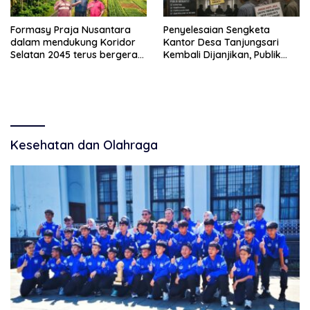
Formasy Praja Nusantara
Penyelesaian Sengketa
dalam mendukung Koridor
Kantor Desa Tanjungsari
Selatan 2045 terus bergerak
Kembali Dijanjikan, Publik
dan gandeng Yayasan
Pertanyakan Keseriusan
Mekar Mitra Indonesia
Pemdes
dengan SPEKTANI
Kesehatan dan Olahraga