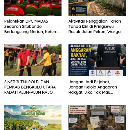
Pelantikan DPC MADAS
Aktivitas Penggalian Tanah
Sedarah Situbondo
Tanpa Izin di Pringsewu
Berlangsung Meriah, Ketum
Rusak Jalan Pekon, Warga
Jatim Tekankan Peran
Desak Aparat Bertindak
Organisasi untuk Membela
Masyarakat
SINERGI TNI-POLRI DAN
Jangan Jadi Pejabat,
PEMKAB BENGKULU UTARA
Jangan Kelola Anggaran
PADATI ALUN-ALUN RAJO
Rakyat, Jika Tak Mau
MALIN PADUKO, GELAR APEL
Diawasi dan Diberitakan
DAN LOMBA HUT RI KE-81