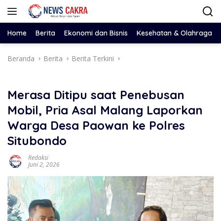
Langsung
ke
konten
Home
Berita
Ekonomi dan Bisnis
Kesehatan & Olahraga
Beranda
Berita
Berita Terkini
Merasa Ditipu saat Penebusan
Mobil, Pria Asal Malang Laporkan
Warga Desa Paowan ke Polres
Situbondo
Redaksi
Juni 2, 2026