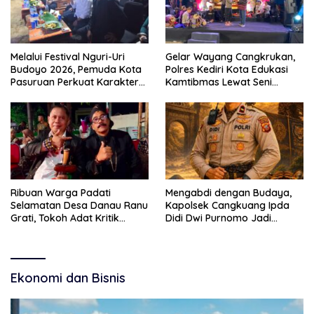
Melalui Festival Nguri-Uri
Gelar Wayang Cangkrukan,
Budoyo 2026, Pemuda Kota
Polres Kediri Kota Edukasi
Pasuruan Perkuat Karakter
Kamtibmas Lewat Seni
Kebudayaan dan Bebas
Budaya
Narkoba
Ribuan Warga Padati
Mengabdi dengan Budaya,
Selamatan Desa Danau Ranu
Kapolsek Cangkuang Ipda
Grati, Tokoh Adat Kritik
Didi Dwi Purnomo Jadi
Manajemen Wisata Pemkab
Inspirasi Masyarakat
Ekonomi dan Bisnis