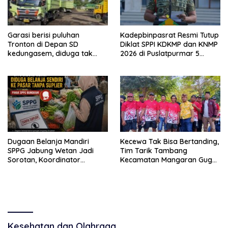
Garasi berisi puluhan
Kadepbinpasrat Resmi Tutup
Tronton di Depan SD
Diklat SPPI KDKMP dan KNMP
kedungasem, diduga tak
2026 di Puslatpurmar 5
kantongi ijin dan resahkan
Baluran
warga
Dugaan Belanja Mandiri
Kecewa Tak Bisa Bertanding,
SPPG Jabung Wetan Jadi
Tim Tarik Tambang
Sorotan, Koordinator
Kecamatan Mangaran Gugur
Kabupaten Sebut Sudah
Sebelum Bertarung di Lomba
Ditegur Sesuai SOP
HUT RI
Kesehatan dan Olahraga