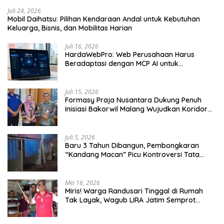
Juli 24, 2026
Mobil Daihatsu: Pilihan Kendaraan Andal untuk Kebutuhan
Keluarga, Bisnis, dan Mobilitas Harian
Juli 16, 2026
HardaWebPro: Web Perusahaan Harus
Beradaptasi dengan MCP AI untuk
Tingkatkan Efektivitas Operasional
Juli 15, 2026
Formasy Praja Nusantara Dukung Penuh
Inisiasi Bakorwil Malang Wujudkan Koridor
Selatan 2045
Juli 5, 2026
Baru 3 Tahun Dibangun, Pembongkaran
“Kandang Macan” Picu Kontroversi Tata
Kelola Aset
Mei 16, 2026
Miris! Warga Randusari Tinggal di Rumah
Tak Layak, Wagub LIRA Jatim Semprot
Pemkot Pasuruan Soal Silpa Rp95 Miliar