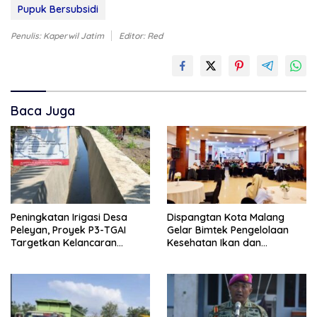
Pupuk Bersubsidi
Penulis: Kaperwil Jatim
Editor: Red
Baca Juga
Peningkatan Irigasi Desa
Dispangtan Kota Malang
Peleyan, Proyek P3-TGAI
Gelar Bimtek Pengelolaan
Targetkan Kelancaran
Kesehatan Ikan dan
Pengairan Pertanian
Lingkungan Budidaya