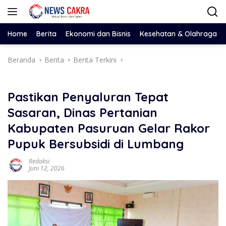
Langsung
ke
konten
Home
Berita
Ekonomi dan Bisnis
Kesehatan & Olahraga
Beranda
Berita
Berita Terkini
Pastikan Penyaluran Tepat
Sasaran, Dinas Pertanian
Kabupaten Pasuruan Gelar Rakor
Pupuk Bersubsidi di Lumbang
Redaksi
Juni 12, 2026