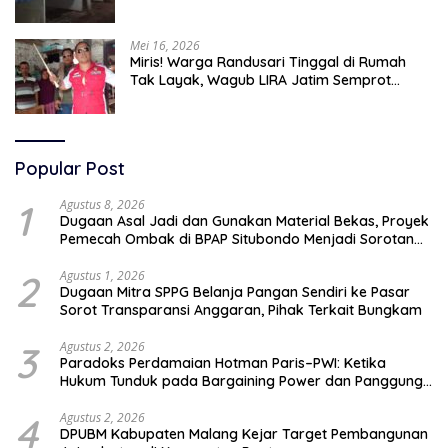
Kelola Aset
Mei 16, 2026
Miris! Warga Randusari Tinggal di Rumah
Tak Layak, Wagub LIRA Jatim Semprot
Pemkot Pasuruan Soal Silpa Rp95 Miliar
Popular Post
1
Agustus 8, 2026
Dugaan Asal Jadi dan Gunakan Material Bekas, Proyek
Pemecah Ombak di BPAP Situbondo Menjadi Sorotan
Publik
2
Agustus 1, 2026
Dugaan Mitra SPPG Belanja Pangan Sendiri ke Pasar
Sorot Transparansi Anggaran, Pihak Terkait Bungkam
3
Agustus 2, 2026
Paradoks Perdamaian Hotman Paris–PWI: Ketika
Hukum Tunduk pada Bargaining Power dan Panggung
Elit
4
Agustus 2, 2026
DPUBM Kabupaten Malang Kejar Target Pembangunan