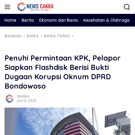
Langsung
ke
konten
Home
Berita
Ekonomi dan Bisnis
Kesehatan & Olahraga
Beranda
Berita
Berita Terkini
Penuhi Permintaan KPK, Pelapor
Siapkan Flashdisk Berisi Bukti
Dugaan Korupsi Oknum DPRD
Bondowoso
Redaksi
Juni 4, 2026