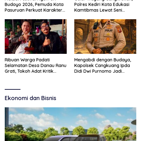
Budoyo 2026, Pemuda Kota
Polres Kediri Kota Edukasi
Pasuruan Perkuat Karakter
Kamtibmas Lewat Seni
Kebudayaan dan Bebas
Budaya
Narkoba
Ribuan Warga Padati
Mengabdi dengan Budaya,
Selamatan Desa Danau Ranu
Kapolsek Cangkuang Ipda
Grati, Tokoh Adat Kritik
Didi Dwi Purnomo Jadi
Manajemen Wisata Pemkab
Inspirasi Masyarakat
Ekonomi dan Bisnis