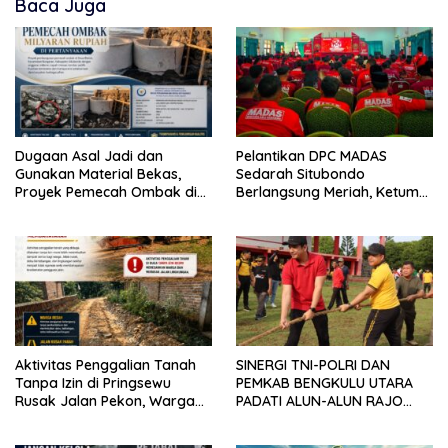
Baca Juga
Dugaan Asal Jadi dan
Pelantikan DPC MADAS
Gunakan Material Bekas,
Sedarah Situbondo
Proyek Pemecah Ombak di
Berlangsung Meriah, Ketum
BPAP Situbondo Menjadi
Jatim Tekankan Peran
Sorotan Publik
Organisasi untuk Membela
Masyarakat
Aktivitas Penggalian Tanah
SINERGI TNI-POLRI DAN
Tanpa Izin di Pringsewu
PEMKAB BENGKULU UTARA
Rusak Jalan Pekon, Warga
PADATI ALUN-ALUN RAJO
Desak Aparat Bertindak
MALIN PADUKO, GELAR APEL
DAN LOMBA HUT RI KE-81