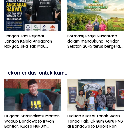
Jangan Jadi Pejabat,
Formasy Praja Nusantara
Jangan Kelola Anggaran
dalam mendukung Koridor
Rakyat, Jika Tak Mau
Selatan 2045 terus bergerak
Diawasi dan Diberitakan
dan gandeng Yayasan
Mekar Mitra Indonesia
dengan SPEKTANI
Rekomendasi untuk kamu
Dugaan Kriminalisasi Mantan
Diduga Kuasai Tanah Waris
Wabup Bondowoso Irwan
Tanpa Hak, Oknum Guru PNS
Bahtiar, Kuasa Hukum
di Bondowoso Dipolisikan