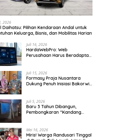
24, 2026
l Daihatsu: Pilihan Kendaraan Andal untuk
tuhan Keluarga, Bisnis, dan Mobilitas Harian
Juli 16, 2026
HardaWebPro: Web
Perusahaan Harus Beradaptasi
dengan MCP AI untuk
Tingkatkan Efektivitas
Operasional
Juli 15, 2026
Formasy Praja Nusantara
Dukung Penuh Inisiasi Bakorwil
Malang Wujudkan Koridor
Selatan 2045
Juli 5, 2026
Baru 3 Tahun Dibangun,
Pembongkaran “Kandang
Macan” Picu Kontroversi Tata
Kelola Aset
Mei 16, 2026
Miris! Warga Randusari Tinggal