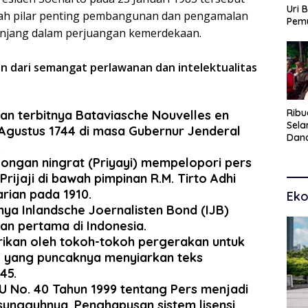
Uri 
ah pilar penting pembangunan dan pengamalan
Pem
panjang dalam perjuangan kemerdekaan.
Pasu
Kar
dan
min dari semangat perlawanan dan intelektualitas
Ribu
gan terbitnya Bataviasche Nouvelles en
Sel
Agustus 1744 di masa Gubernur Jenderal
Dana
.
Toko
olongan ningrat (Priyayi) mempelopori pers
Man
Pem
rijaji di bawah pimpinan R.M. Tirto Adhi
rian pada 1910.
Eko
rnya Inlandsche Joernalisten Bond (IJB)
an pertama di Indonesia.
dirikan oleh tokoh-tokoh pergerakan untuk
 yang puncaknya menyiarkan teks
45.
 UU No. 40 Tahun 1999 tentang Pers menjadi
ungguhnya. Penghapusan sistem lisensi