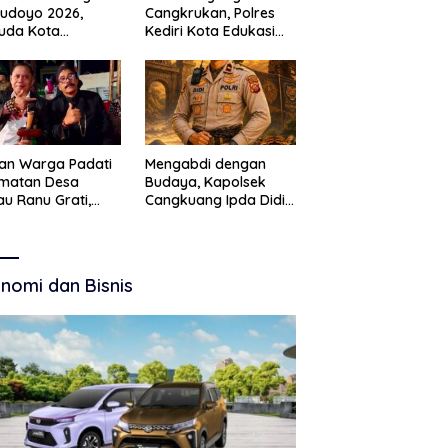
Budoyo 2026,
Cangkrukan, Polres
uda Kota
Kediri Kota Edukasi
ruan Perkuat
Kamtibmas Lewat
akter Kebudayaan
Seni Budaya
 Bebas Narkoba
an Warga Padati
Mengabdi dengan
amatan Desa
Budaya, Kapolsek
u Ranu Grati,
Cangkuang Ipda Didi
h Adat Kritik
Dwi Purnomo Jadi
ajemen Wisata
Inspirasi Masyarakat
kab
nomi dan Bisnis