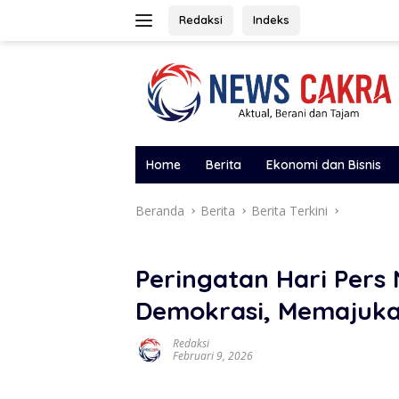
Langsung
Redaksi
Indeks
ke
konten
Home
Berita
Ekonomi dan Bisnis
Beranda
Berita
Berita Terkini
Peringatan Hari Pers
Demokrasi, Memajuk
Redaksi
Februari 9, 2026