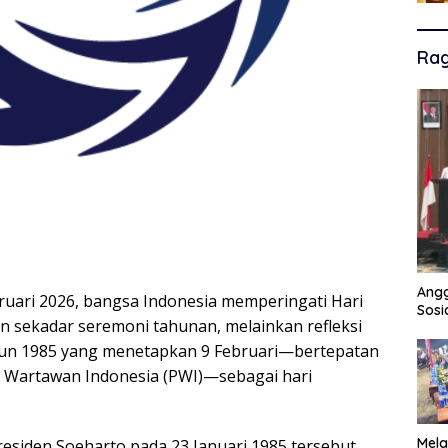
Ra
Angg
ruari 2026, bangsa Indonesia memperingati Hari
Sosi
an sekadar seremoni tahunan, melainkan refleksi
un 1985 yang menetapkan 9 Februari—bertepatan
n Wartawan Indonesia (PWI)—sebagai hari
Mela
residen Soeharto pada 23 Januari 1985 tersebut