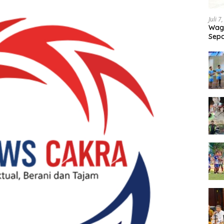
Juli 7
Wagu
Sepa
Tand