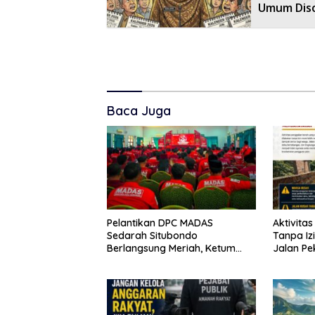
Umum Diso
Baca Juga
Pelantikan DPC MADAS
Aktivita
Sedarah Situbondo
Tanpa Iz
Berlangsung Meriah, Ketum
Jalan P
Jatim Tekankan Peran
Aparat B
Organisasi untuk Membela
Masyarakat