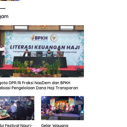
Akhir Super League, Persib
Bandung Menjamu Persijap Di
Stadion GBLA
gam
ota DPR RI Fraksi NasDem dan BPKH
alisasi Pengelolaan Dana Haji Transparan
lui Festival Nguri-
Gelar Wayang