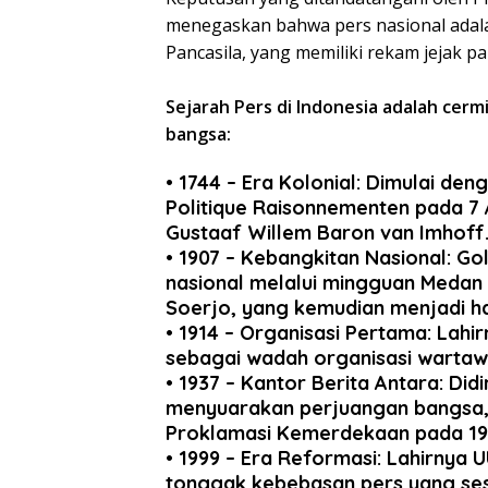
menegaskan bahwa pers nasional adal
Pancasila, yang memiliki rekam jejak 
​Sejarah Pers di Indonesia adalah cer
bangsa:
• ​
1744 – Era Kolonial: Dimulai den
Politique Raisonnementen pada 7 
Gustaaf Willem Baron van Imhoff
• ​1907 – Kebangkitan Nasional: G
nasional melalui mingguan Medan P
Soerjo, yang kemudian menjadi ha
• ​1914 – Organisasi Pertama: Lahi
sebagai wadah organisasi wartaw
• ​1937 – Kantor Berita Antara: Di
menyuarakan perjuangan bangsa,
Proklamasi Kemerdekaan pada 19
• ​1999 – Era Reformasi: Lahirnya
tonggak kebebasan pers yang ses