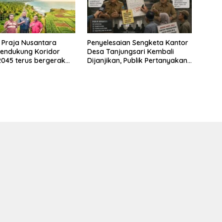
 Praja Nusantara
Penyelesaian Sengketa Kantor
endukung Koridor
Desa Tanjungsari Kembali
2045 terus bergerak
Dijanjikan, Publik Pertanyakan
deng Yayasan Mekar
Keseriusan Pemdes
donesia dengan
I