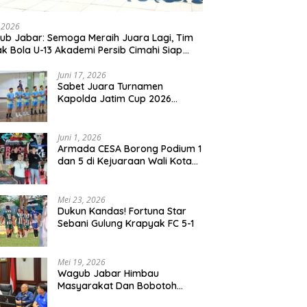
, 2026
b Jabar: Semoga Meraih Juara Lagi, Tim
k Bola U-13 Akademi Persib Cimahi Siap
ang di Gothia Cup 2026
Juni 17, 2026
Sabet Juara Turnamen
Kapolda Jatim Cup 2026
Rayon II, Tim Voli Polres
Probolinggo Tampil
Membanggakan
Juni 1, 2026
Armada CESA Borong Podium 1
dan 5 di Kejuaraan Wali Kota
Surabaya 2026
Mei 23, 2026
Dukun Kandas! Fortuna Star
Sebani Gulung Krapyak FC 5-1
Mei 19, 2026
Wagub Jabar Himbau
Masyarakat Dan Bobotoh
Jaga Kondusifitas Saat Laga