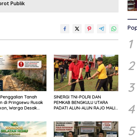
rot Publik
Pop
1
2
3
s Penggalian Tanah
SINERGI TNI-POLRI DAN
in di Pringsewu Rusak
PEMKAB BENGKULU UTARA
4
ekon, Warga Desak
PADATI ALUN-ALUN RAJO MALIN
ertindak
PADUKO, GELAR APEL DAN
LOMBA HUT RI KE-81
5