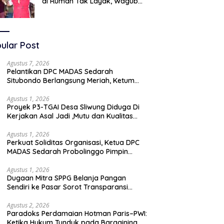
di Rumah Tak Layak, Wagub
LIRA Jatim Semprot Pemkot
Pasuruan Soal Silpa Rp95 Miliar
ular Post
Agustus 7, 2026
Pelantikan DPC MADAS Sedarah
Situbondo Berlangsung Meriah, Ketum
Jatim Tekankan Peran Organisasi untuk
Membela Masyarakat
Agustus 1, 2026
Proyek P3-TGAI Desa Sliwung Diduga Di
Kerjakan Asal Jadi ,Mutu dan Kualitas
Jadi Sorotan
Agustus 1, 2026
Perkuat Soliditas Organisasi, Ketua DPC
MADAS Sedarah Probolinggo Pimpin
Diskusi Bersama DPAC Wilayah Timur
Agustus 1, 2026
Dugaan Mitra SPPG Belanja Pangan
Sendiri ke Pasar Sorot Transparansi
Anggaran, Pihak Terkait Bungkam
Agustus 2, 2026
Paradoks Perdamaian Hotman Paris–PWI:
Ketika Hukum Tunduk pada Bargaining