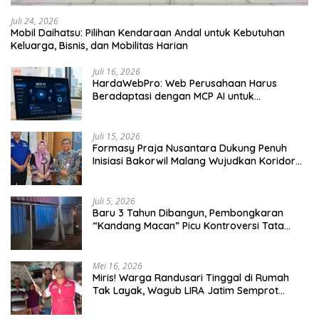
Juli 24, 2026
Mobil Daihatsu: Pilihan Kendaraan Andal untuk Kebutuhan
Keluarga, Bisnis, dan Mobilitas Harian
Juli 16, 2026
HardaWebPro: Web Perusahaan Harus
Beradaptasi dengan MCP AI untuk
Tingkatkan Efektivitas Operasional
Juli 15, 2026
Formasy Praja Nusantara Dukung Penuh
Inisiasi Bakorwil Malang Wujudkan Koridor
Selatan 2045
Juli 5, 2026
Baru 3 Tahun Dibangun, Pembongkaran
“Kandang Macan” Picu Kontroversi Tata
Kelola Aset
Mei 16, 2026
Miris! Warga Randusari Tinggal di Rumah
Tak Layak, Wagub LIRA Jatim Semprot
Pemkot Pasuruan Soal Silpa Rp95 Miliar