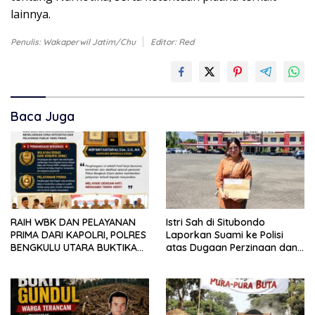
lainnya.
Penulis: Wakaperwil Jatim/Chu
Editor: Red
Baca Juga
RAIH WBK DAN PELAYANAN
Istri Sah di Situbondo
PRIMA DARI KAPOLRI, POLRES
Laporkan Suami ke Polisi
BENGKULU UTARA BUKTIKAN
atas Dugaan Perzinaan dan
KOMITMEN BERSIH DAN
Nikah Siri
MELAYANI