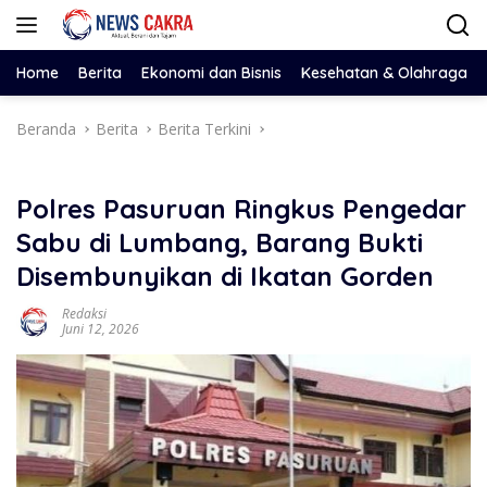
Langsung
ke
konten
Home
Berita
Ekonomi dan Bisnis
Kesehatan & Olahraga
Beranda
Berita
Berita Terkini
Polres Pasuruan Ringkus Pengedar
Sabu di Lumbang, Barang Bukti
Disembunyikan di Ikatan Gorden
Redaksi
Juni 12, 2026