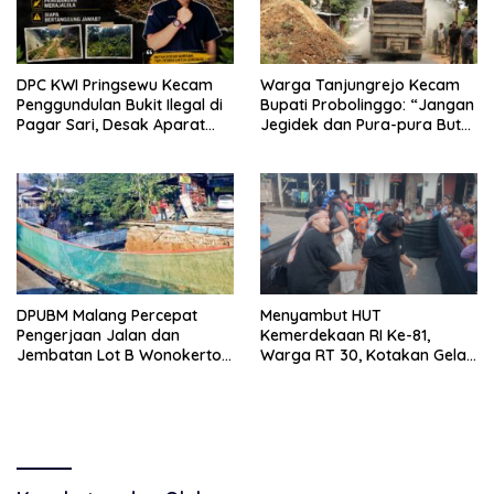
DPC KWI Pringsewu Kecam
Warga Tanjungrejo Kecam
Penggundulan Bukit Ilegal di
Bupati Probolinggo: “Jangan
Pagar Sari, Desak Aparat
Jegidek dan Pura-pura Buta”
Hentikan Aktivitas
Soal Jalan Desa Hancur
Dihajar Tambang
DPUBM Malang Percepat
Menyambut HUT
Pengerjaan Jalan dan
Kemerdekaan RI Ke-81,
Jembatan Lot B Wonokerto–
Warga RT 30, Kotakan Gelar
Balekambang
Berbagai Lomba