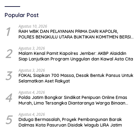
Popular Post
1
Agustus 10, 2026
RAIH WBK DAN PELAYANAN PRIMA DARI KAPOLRI,
POLRES BENGKULU UTARA BUKTIKAN KOMITMEN BERSIH
DAN MELAYANI
2
Agustus 3, 2026
Malam Kenal Pamit Kapolres Jember: AKBP Alaiddin
Siap Lanjutkan Program Unggulan dan Kawal Asta Cita
3
Agustus 3, 2026
FOKAL Siapkan 700 Massa, Desak Bentuk Pansus Untuk
Selamatkan Aset Rakyat
4
Agustus 4, 2026
Polda Jatim Bongkar Sindikat Penipuan Online Emas
Murah, Lima Tersangka Diantaranya Warga Binaan
Lapas Diamankan
5
Agustus 4, 2026
Diduga Bermasalah, Proyek Pembangunan Barak
Dalmas Kota Pasuruan Disidak Wagub LIRA Jatim