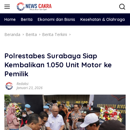
Langsung
ke
konten
Home
Berita
Ekonomi dan Bisnis
Kesehatan & Olahraga
Beranda
Berita
Berita Terkini
Polrestabes Surabaya Siap
Kembalikan 1.050 Unit Motor ke
Pemilik
Redaksi
Januari 23, 2026