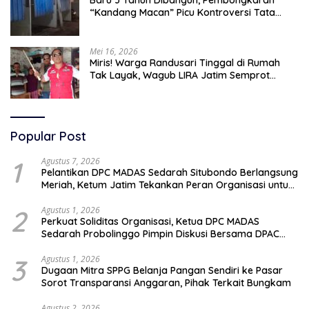
Baru 3 Tahun Dibangun, Pembongkaran
“Kandang Macan” Picu Kontroversi Tata
Kelola Aset
Mei 16, 2026
Miris! Warga Randusari Tinggal di Rumah
Tak Layak, Wagub LIRA Jatim Semprot
Pemkot Pasuruan Soal Silpa Rp95 Miliar
Popular Post
1
Agustus 7, 2026
Pelantikan DPC MADAS Sedarah Situbondo Berlangsung
Meriah, Ketum Jatim Tekankan Peran Organisasi untuk
Membela Masyarakat
2
Agustus 1, 2026
Perkuat Soliditas Organisasi, Ketua DPC MADAS
Sedarah Probolinggo Pimpin Diskusi Bersama DPAC
Wilayah Timur
3
Agustus 1, 2026
Dugaan Mitra SPPG Belanja Pangan Sendiri ke Pasar
Sorot Transparansi Anggaran, Pihak Terkait Bungkam
Agustus 2, 2026