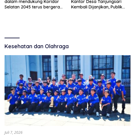
dalam mendukung Koridor
Kantor Desa Tanjungsari
Selatan 2045 terus bergerak
Kembali Dijanjikan, Publik
dan gandeng Yayasan
Pertanyakan Keseriusan
Mekar Mitra Indonesia
Pemdes
dengan SPEKTANI
Kesehatan dan Olahraga
Juli 7, 2026