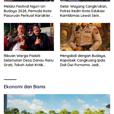
Melalui Festival Nguri-Uri
Gelar Wayang Cangkrukan,
Budoyo 2026, Pemuda Kota
Polres Kediri Kota Edukasi
Pasuruan Perkuat Karakter
Kamtibmas Lewat Seni
Kebudayaan dan Bebas
Budaya
Narkoba
Ribuan Warga Padati
Mengabdi dengan Budaya,
Selamatan Desa Danau Ranu
Kapolsek Cangkuang Ipda
Grati, Tokoh Adat Kritik
Didi Dwi Purnomo Jadi
Manajemen Wisata Pemkab
Inspirasi Masyarakat
Ekonomi dan Bisnis