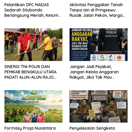
Pelantikan DPC MADAS
Aktivitas Penggalian Tanah
Sedarah Situbondo
Tanpa Izin di Pringsewu
Berlangsung Meriah, Ketum
Rusak Jalan Pekon, Warga
Jatim Tekankan Peran
Desak Aparat Bertindak
Organisasi untuk Membela
Masyarakat
SINERGI TNI-POLRI DAN
Jangan Jadi Pejabat,
PEMKAB BENGKULU UTARA
Jangan Kelola Anggaran
PADATI ALUN-ALUN RAJO
Rakyat, Jika Tak Mau
MALIN PADUKO, GELAR APEL
Diawasi dan Diberitakan
DAN LOMBA HUT RI KE-81
Formasy Praja Nusantara
Penyelesaian Sengketa