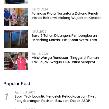
Juli 15, 2026
Formasy Praja Nusantara Dukung Penuh
Inisiasi Bakorwil Malang Wujudkan Koridor
Selatan 2045
Juli 5, 2026
Baru 3 Tahun Dibangun, Pembongkaran
“Kandang Macan” Picu Kontroversi Tata
Kelola Aset
Mei 16, 2026
Miris! Warga Randusari Tinggal di Rumah
Tak Layak, Wagub LIRA Jatim Semprot
Pemkot Pasuruan Soal Silpa Rp95 Miliar
Popular Post
1
Agustus 9, 2026
Sopir Truk Logistik Mengeluh Ketidakpastian Tiket
Penyeberangan Paciran–Bawean, Desak ASDP
Terapkan Sistem Online