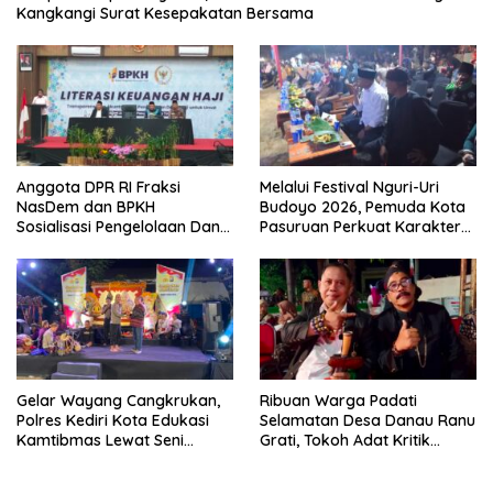
Kangkangi Surat Kesepakatan Bersama
Anggota DPR RI Fraksi
Melalui Festival Nguri-Uri
NasDem dan BPKH
Budoyo 2026, Pemuda Kota
Sosialisasi Pengelolaan Dana
Pasuruan Perkuat Karakter
Haji Transparan
Kebudayaan dan Bebas
Narkoba
Gelar Wayang Cangkrukan,
Ribuan Warga Padati
Polres Kediri Kota Edukasi
Selamatan Desa Danau Ranu
Kamtibmas Lewat Seni
Grati, Tokoh Adat Kritik
Budaya
Manajemen Wisata Pemkab