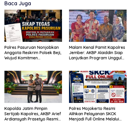
Baca Juga
Polres Pasuruan Nonjobkan
Malam Kenal Pamit Kapolres
Anggota Reskrim Polsek Beji,
Jember: AKBP Alaiddin Siap
Wujud Komitmen
Lanjutkan Program Unggulan
Transparansi Penanganan
dan Kawal Asta Cita
Dugaan Penganiayaan
Kapolda Jatim Pimpin
Polres Mojokerto Resmi
Sertijab Kapolres, AKBP Arief
Alihkan Pelayanan SKCK
Ardiansyah Prasetyo Resmi
Menjadi Full Online Melalui
Jabat Kapolres Pasuruan
POLRI SuperApp
Kota