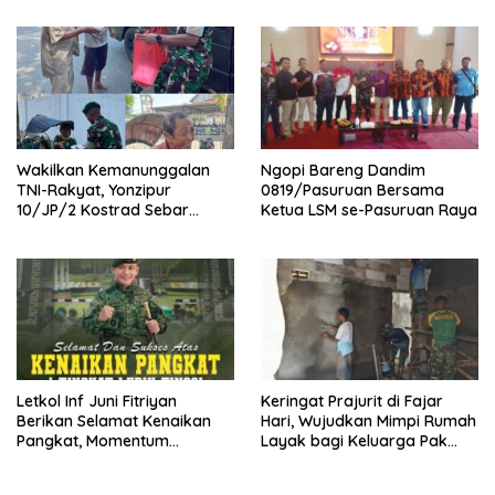
10/Jaladri Palaka Ke-64
Wakilkan Kemanunggalan
Ngopi Bareng Dandim
TNI-Rakyat, Yonzipur
0819/Pasuruan Bersama
10/JP/2 Kostrad Sebar
Ketua LSM se-Pasuruan Raya
Paket Sembako di Jumat
Berkah
Letkol Inf Juni Fitriyan
Keringat Prajurit di Fajar
Berikan Selamat Kenaikan
Hari, Wujudkan Mimpi Rumah
Pangkat, Momentum
Layak bagi Keluarga Pak
Pengabdian dan Tanggung
Yusron
Jawab Prajurit TNI AD