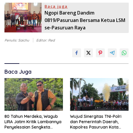
Baca juga
Ngopi Bareng Dandim
0819/Pasuruan Bersama Ketua LSM
se-Pasuruan Raya
Penulis: Saichu
Editor: Red
Baca Juga
80 Tahun Merdeka, Wagub
Wujud Sinergitas TNI-Polri
LIRA Jatim Kritik Lambannya
dan Pemerintah Daerah,
Penyelesaian Sengketa
Kapolres Pasuruan Kota
Lahan TNI AL vs Warga
Hadiri Fun Run HUT Yon Zipur