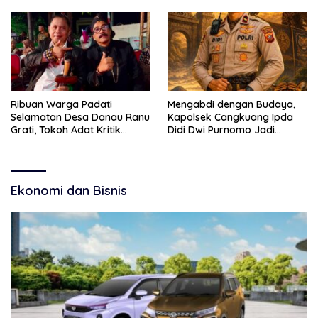
Kebudayaan dan Bebas
Budaya
Narkoba
Ribuan Warga Padati
Mengabdi dengan Budaya,
Selamatan Desa Danau Ranu
Kapolsek Cangkuang Ipda
Grati, Tokoh Adat Kritik
Didi Dwi Purnomo Jadi
Manajemen Wisata Pemkab
Inspirasi Masyarakat
Ekonomi dan Bisnis