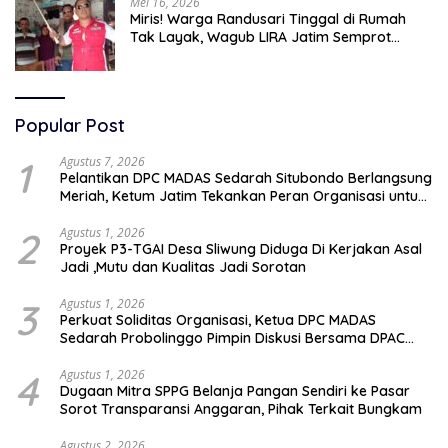
Mei 16, 2026
Miris! Warga Randusari Tinggal di Rumah
Tak Layak, Wagub LIRA Jatim Semprot
Pemkot Pasuruan Soal Silpa Rp95 Miliar
Popular Post
1
Agustus 7, 2026
Pelantikan DPC MADAS Sedarah Situbondo Berlangsung
Meriah, Ketum Jatim Tekankan Peran Organisasi untuk
Membela Masyarakat
2
Agustus 1, 2026
Proyek P3-TGAI Desa Sliwung Diduga Di Kerjakan Asal
Jadi ,Mutu dan Kualitas Jadi Sorotan
3
Agustus 1, 2026
Perkuat Soliditas Organisasi, Ketua DPC MADAS
Sedarah Probolinggo Pimpin Diskusi Bersama DPAC
Wilayah Timur
4
Agustus 1, 2026
Dugaan Mitra SPPG Belanja Pangan Sendiri ke Pasar
Sorot Transparansi Anggaran, Pihak Terkait Bungkam
Agustus 2, 2026