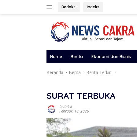
Langsung
Redaksi
Indeks
ke
konten
Home
Berita
Ekonomi dan Bisnis
Beranda
Berita
Berita Terkini
SURAT TERBUKA
Redaksi
Februari 10, 2026