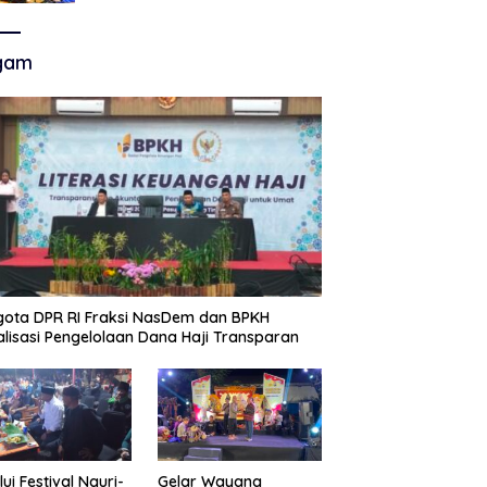
Akhir Super League, Persib
Bandung Menjamu Persijap Di
Stadion GBLA
gam
ota DPR RI Fraksi NasDem dan BPKH
alisasi Pengelolaan Dana Haji Transparan
lui Festival Nguri-
Gelar Wayang