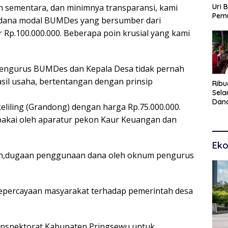
Uri 
 sementara, dan minimnya transparansi, kami
Pem
 dana modal BUMDes yang bersumber dari
Pasu
Rp.100.000.000. Beberapa poin krusial yang kami
Kar
dan
Pengurus BUMDes dan Kepala Desa tidak pernah
il usaha, bertentangan dengan prinsip
Ribu
Sel
Dana
keliling (Grandong) dengan harga Rp.75.000.000.
Toko
pakai oleh aparatur pekon Kaur Keuangan dan
Man
Pem
Eko
an,dugaan penggunaan dana oleh oknum pengurus
 kepercayaan masyarakat terhadap pemerintah desa
 Inspektorat Kabupaten Pringsewu untuk