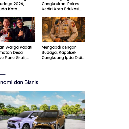
Budoyo 2026,
Cangkrukan, Polres
uda Kota
Kediri Kota Edukasi
ruan Perkuat
Kamtibmas Lewat
akter Kebudayaan
Seni Budaya
 Bebas Narkoba
an Warga Padati
Mengabdi dengan
amatan Desa
Budaya, Kapolsek
u Ranu Grati,
Cangkuang Ipda Didi
h Adat Kritik
Dwi Purnomo Jadi
ajemen Wisata
Inspirasi Masyarakat
kab
nomi dan Bisnis