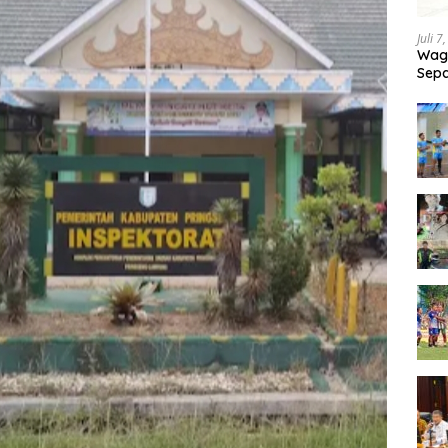
Juli 7
Wagu
Sepa
Tand