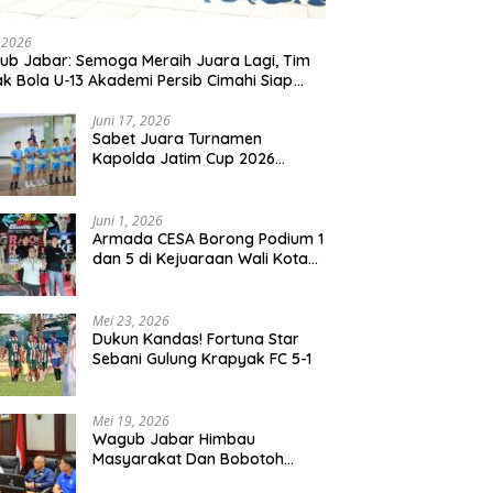
, 2026
b Jabar: Semoga Meraih Juara Lagi, Tim
k Bola U-13 Akademi Persib Cimahi Siap
ang di Gothia Cup 2026
Juni 17, 2026
Sabet Juara Turnamen
Kapolda Jatim Cup 2026
Rayon II, Tim Voli Polres
Probolinggo Tampil
Membanggakan
Juni 1, 2026
Armada CESA Borong Podium 1
dan 5 di Kejuaraan Wali Kota
Surabaya 2026
Mei 23, 2026
Dukun Kandas! Fortuna Star
Sebani Gulung Krapyak FC 5-1
Mei 19, 2026
Wagub Jabar Himbau
Masyarakat Dan Bobotoh
Jaga Kondusifitas Saat Laga