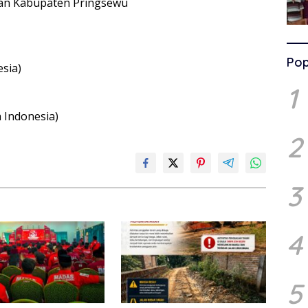
an Kabupaten Pringsewu
Pop
sia)
1
 Indonesia)
2
3
4
5