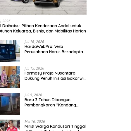
24, 2026
l Daihatsu: Pilihan Kendaraan Andal untuk
tuhan Keluarga, Bisnis, dan Mobilitas Harian
Juli 16, 2026
HardaWebPro: Web
Perusahaan Harus Beradaptasi
dengan MCP AI untuk
Tingkatkan Efektivitas
Operasional
Juli 15, 2026
Formasy Praja Nusantara
Dukung Penuh Inisiasi Bakorwil
Malang Wujudkan Koridor
Selatan 2045
Juli 5, 2026
Baru 3 Tahun Dibangun,
Pembongkaran “Kandang
Macan” Picu Kontroversi Tata
Kelola Aset
Mei 16, 2026
Miris! Warga Randusari Tinggal