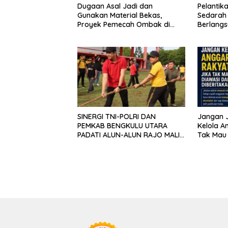
Dugaan Asal Jadi dan
Pelanti
Gunakan Material Bekas,
Sedarah
Proyek Pemecah Ombak di
Berlangs
BPAP Situbondo Menjadi
Jatim Te
Sorotan Publik
Organisa
Masyara
SINERGI TNI-POLRI DAN
Jangan J
PEMKAB BENGKULU UTARA
Kelola A
PADATI ALUN-ALUN RAJO MALIN
Tak Mau 
PADUKO, GELAR APEL DAN
Diberita
LOMBA HUT RI KE-81