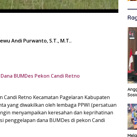
Ra
ewu Andi Purwanto, S.T., M.T..
n Dana BUMDes Pekon Candi Retno
Angg
Sosi
n Candi Retno Kecamatan Pagelaran Kabupaten
nta yang diwakilkan oleh lembaga PPWI (persatuan
n,ingin menyampaikan keresahan dan keprihatinan
kasi penggelapan dana BUMDes di pekon Candi
Mela