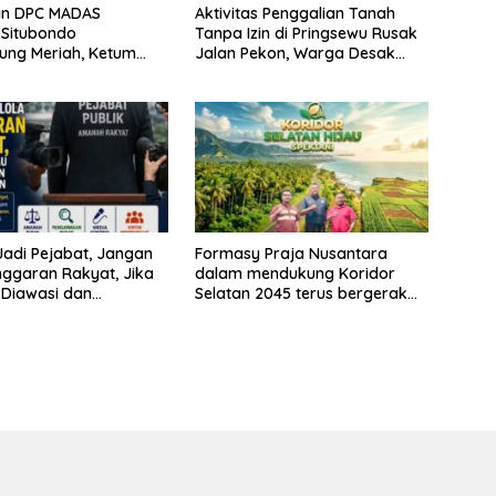
kan DPC MADAS
Aktivitas Penggalian Tanah
 Situbondo
Tanpa Izin di Pringsewu Rusak
ung Meriah, Ketum
Jalan Pekon, Warga Desak
kankan Peran
Aparat Bertindak
si untuk Membela
kat
adi Pejabat, Jangan
Formasy Praja Nusantara
nggaran Rakyat, Jika
dalam mendukung Koridor
Diawasi dan
Selatan 2045 terus bergerak
kan
dan gandeng Yayasan Mekar
Mitra Indonesia dengan
SPEKTANI