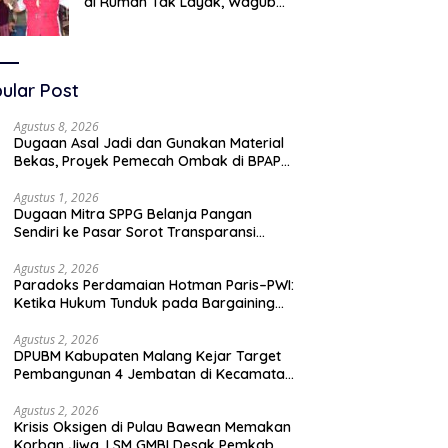
di Rumah Tak Layak, Wagub
LIRA Jatim Semprot Pemkot
Pasuruan Soal Silpa Rp95 Miliar
ular Post
Agustus 8, 2026
Dugaan Asal Jadi dan Gunakan Material
Bekas, Proyek Pemecah Ombak di BPAP
Situbondo Menjadi Sorotan Publik
Agustus 1, 2026
Dugaan Mitra SPPG Belanja Pangan
Sendiri ke Pasar Sorot Transparansi
Anggaran, Pihak Terkait Bungkam
Agustus 2, 2026
Paradoks Perdamaian Hotman Paris–PWI:
Ketika Hukum Tunduk pada Bargaining
Power dan Panggung Elit
Agustus 2, 2026
DPUBM Kabupaten Malang Kejar Target
Pembangunan 4 Jembatan di Kecamatan
Bantur
Agustus 2, 2026
Krisis Oksigen di Pulau Bawean Memakan
Korban Jiwa, LSM GMBI Desak Pemkab