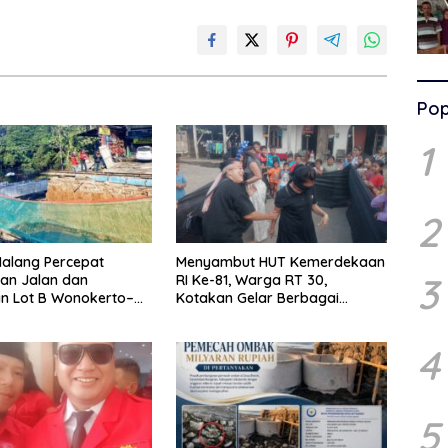
Pop
1
2
alang Percepat
Menyambut HUT Kemerdekaan
3
an Jalan dan
RI Ke-81, Warga RT 30,
n Lot B Wonokerto–
Kotakan Gelar Berbagai
bang
Lomba
4
5