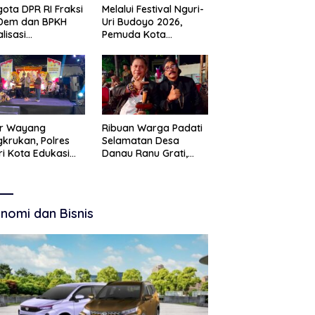
ota DPR RI Fraksi
Melalui Festival Nguri-
Dem dan BPKH
Uri Budoyo 2026,
alisasi
Pemuda Kota
elolaan Dana Haji
Pasuruan Perkuat
nsparan
Karakter Kebudayaan
dan Bebas Narkoba
ar Wayang
Ribuan Warga Padati
krukan, Polres
Selamatan Desa
ri Kota Edukasi
Danau Ranu Grati,
tibmas Lewat
Tokoh Adat Kritik
 Budaya
Manajemen Wisata
Pemkab
nomi dan Bisnis