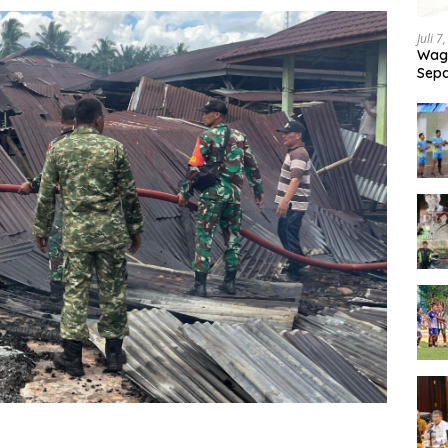
Juli 7
Wagu
Sepa
Tand