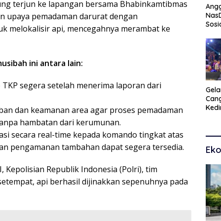
sung terjun ke lapangan bersama Bhabinkamtibmas
Angg
an upaya pemadaman darurat dengan
Nas
Sosi
k melokalisir api, mencegahnya merambat ke
Peng
Tra
ibah ini antara lain:
 TKP segera setelah menerima laporan dari
Gel
Cang
Kedi
iban dan keamanan area agar proses pemadaman
Kam
 tanpa hambatan dari kerumunan.
Seni
asi secara real-time kepada komando tingkat atas
dan pengamanan tambahan dapat segera tersedia.
Eko
 Kepolisian Republik Indonesia (Polri), tim
tempat, api berhasil dijinakkan sepenuhnya pada