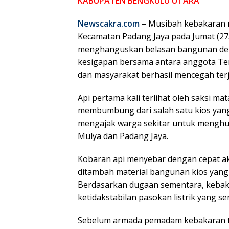
KABUPATEN BENGKULU UTARA
Newscakra.com
– Musibah kebakaran m
Kecamatan Padang Jaya pada Jumat (27/
menghanguskan belasan bangunan deng
kesigapan bersama antara anggota Tent
dan masyarakat berhasil mencegah terj
Api pertama kali terlihat oleh saksi m
membumbung dari salah satu kios yang s
mengajak warga sekitar untuk menghu
Mulya dan Padang Jaya.
Kobaran api menyebar dengan cepat ak
ditambah material bangunan kios yang 
Berdasarkan dugaan sementara, kebakara
ketidakstabilan pasokan listrik yang se
Sebelum armada pemadam kebakaran tiba