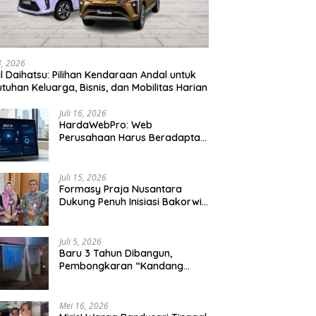
24, 2026
l Daihatsu: Pilihan Kendaraan Andal untuk
tuhan Keluarga, Bisnis, dan Mobilitas Harian
Juli 16, 2026
HardaWebPro: Web
Perusahaan Harus Beradaptasi
dengan MCP AI untuk
Tingkatkan Efektivitas
Operasional
Juli 15, 2026
Formasy Praja Nusantara
Dukung Penuh Inisiasi Bakorwil
Malang Wujudkan Koridor
Selatan 2045
Juli 5, 2026
Baru 3 Tahun Dibangun,
Pembongkaran “Kandang
Macan” Picu Kontroversi Tata
Kelola Aset
Mei 16, 2026