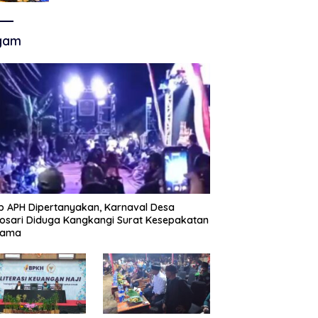
Akhir Super League, Persib
Bandung Menjamu Persijap Di
Stadion GBLA
gam
p APH Dipertanyakan, Karnaval Desa
sari Diduga Kangkangi Surat Kesepakatan
sama