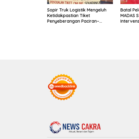
Sopir Truk Logistik Mengeluh
Batal Pe
Ketidakpastian Tiket
MADAS S
Penyeberangan Paciran–
Interven
Bawean, Desak ASDP Terapkan
Kabupat
Sistem Online