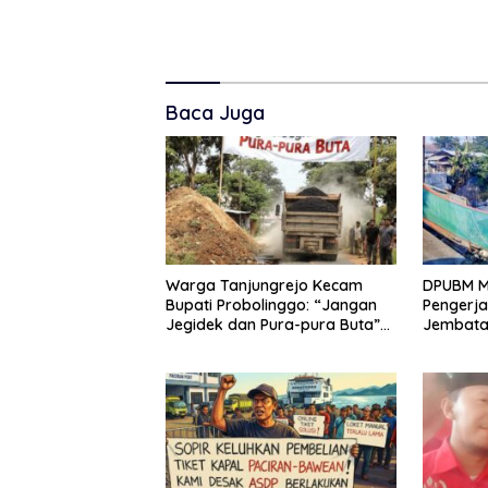
Baca Juga
Warga Tanjungrejo Kecam
DPUBM M
Bupati Probolinggo: “Jangan
Pengerja
Jegidek dan Pura-pura Buta”
Jembata
Soal Jalan Desa Hancur
Balekam
Dihajar Tambang