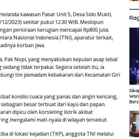
elanda kawasan Pasar Unit 5, Desa Sido Mukti,
Ra
12/2023) sekitar pukul 12.30 WIB. Meskipun
an perkiraan kerugian mencapai Rp800 juta,
ara Nasional Indonesia (TNI), aparatur terkait,
adinya korban jiwa.
ata, Pak Nopi, yang menyaksikan kepulan asap tebal
edang tidak terpakai. Segera setelah itu, ia
bungi tim pemadam kebakaran dari Kecamatan Giri
Sika
ibat kondisi cuaca yang panas dan angin kencang,
Wono
Ber
sebagian besar terbuat dari kayu dan papan.
n dipicu oleh korsleting listrik akibat
ring mengalami mati-nyala di wilayah tersebut.
 di lokasi kejadian (TKP), anggota TNI melalui