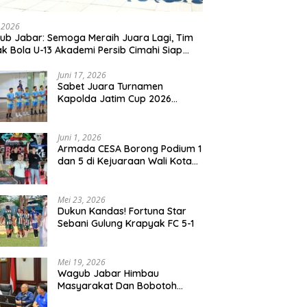
, 2026
b Jabar: Semoga Meraih Juara Lagi, Tim
k Bola U-13 Akademi Persib Cimahi Siap
ang di Gothia Cup 2026
Juni 17, 2026
Sabet Juara Turnamen
Kapolda Jatim Cup 2026
Rayon II, Tim Voli Polres
Probolinggo Tampil
Membanggakan
Juni 1, 2026
Armada CESA Borong Podium 1
dan 5 di Kejuaraan Wali Kota
Surabaya 2026
Mei 23, 2026
Dukun Kandas! Fortuna Star
Sebani Gulung Krapyak FC 5-1
Mei 19, 2026
Wagub Jabar Himbau
Masyarakat Dan Bobotoh
Jaga Kondusifitas Saat Laga