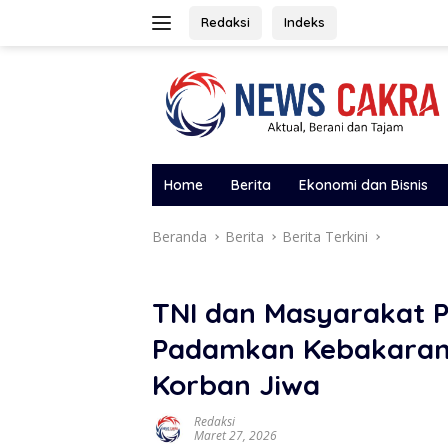
Langsung
Redaksi
Indeks
ke
konten
Home
Berita
Ekonomi dan Bisnis
Beranda
Berita
Berita Terkini
TNI dan Masyarakat P
Padamkan Kebakaran 
Korban Jiwa
Redaksi
Maret 27, 2026