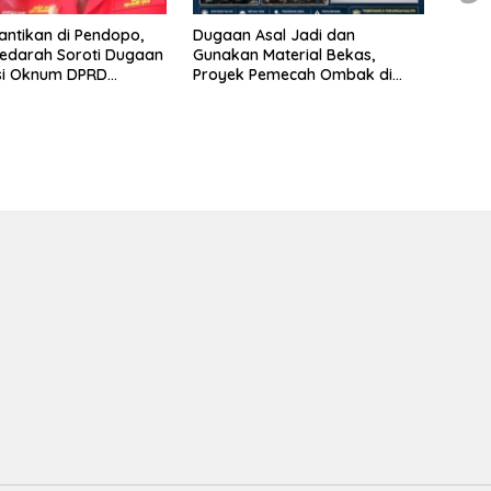
lantikan di Pendopo,
Dugaan Asal Jadi dan
edarah Soroti Dugaan
Gunakan Material Bekas,
si Oknum DPRD
Proyek Pemecah Ombak di
en Probolinggo
BPAP Situbondo Menjadi
Sorotan Publik