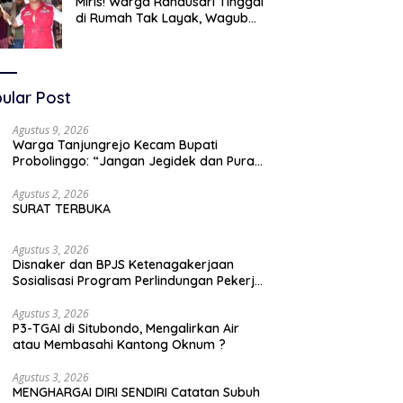
Miris! Warga Randusari Tinggal
di Rumah Tak Layak, Wagub
LIRA Jatim Semprot Pemkot
Pasuruan Soal Silpa Rp95 Miliar
ular Post
Agustus 9, 2026
Warga Tanjungrejo Kecam Bupati
Probolinggo: “Jangan Jegidek dan Pura-
pura Buta” Soal Jalan Desa Hancur
Dihajar Tambang
Agustus 2, 2026
SURAT TERBUKA
Agustus 3, 2026
Disnaker dan BPJS Ketenagakerjaan
Sosialisasi Program Perlindungan Pekerja
Rentan
Agustus 3, 2026
P3-TGAI di Situbondo, Mengalirkan Air
atau Membasahi Kantong Oknum ?
Agustus 3, 2026
MENGHARGAI DIRI SENDIRI Catatan Subuh