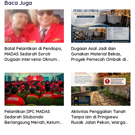
Baca Juga
Batal Pelantikan di Pendopo,
Dugaan Asal Jadi dan
MADAS Sedarah Soroti
Gunakan Material Bekas,
Dugaan Intervensi Oknum
Proyek Pemecah Ombak di
DPRD Kabupaten
BPAP Situbondo Menjadi
Probolinggo
Sorotan Publik
Pelantikan DPC MADAS
Aktivitas Penggalian Tanah
Sedarah Situbondo
Tanpa Izin di Pringsewu
Berlangsung Meriah, Ketum
Rusak Jalan Pekon, Warga
Jatim Tekankan Peran
Desak Aparat Bertindak
Organisasi untuk Membela