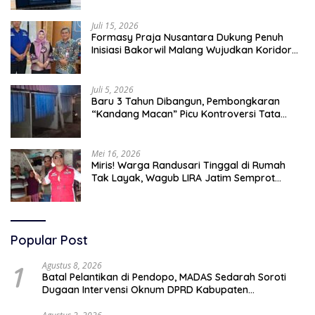
Juli 15, 2026
Formasy Praja Nusantara Dukung Penuh
Inisiasi Bakorwil Malang Wujudkan Koridor
Selatan 2045
Juli 5, 2026
Baru 3 Tahun Dibangun, Pembongkaran
“Kandang Macan” Picu Kontroversi Tata
Kelola Aset
Mei 16, 2026
Miris! Warga Randusari Tinggal di Rumah
Tak Layak, Wagub LIRA Jatim Semprot
Pemkot Pasuruan Soal Silpa Rp95 Miliar
Popular Post
1
Agustus 8, 2026
Batal Pelantikan di Pendopo, MADAS Sedarah Soroti
Dugaan Intervensi Oknum DPRD Kabupaten
Probolinggo