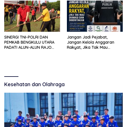
Masyarakat
SINERGI TNI-POLRI DAN
Jangan Jadi Pejabat,
PEMKAB BENGKULU UTARA
Jangan Kelola Anggaran
PADATI ALUN-ALUN RAJO
Rakyat, Jika Tak Mau
MALIN PADUKO, GELAR APEL
Diawasi dan Diberitakan
DAN LOMBA HUT RI KE-81
Kesehatan dan Olahraga