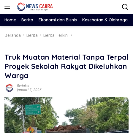
Langsung
ke
konten
Home
Berita
Ekonomi dan Bisnis
Kesehatan & Olahraga
Beranda
Berita
Berita Terkini
Truk Muatan Material Tanpa Terpal
Proyek Sekolah Rakyat Dikeluhkan
Warga
Redaksi
Januari 7, 2026