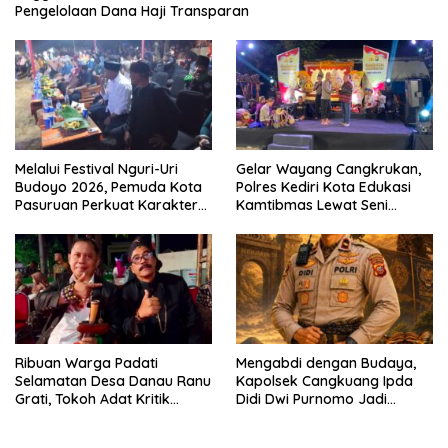
Pengelolaan Dana Haji Transparan
Melalui Festival Nguri-Uri
Gelar Wayang Cangkrukan,
Budoyo 2026, Pemuda Kota
Polres Kediri Kota Edukasi
Pasuruan Perkuat Karakter
Kamtibmas Lewat Seni
Kebudayaan dan Bebas
Budaya
Narkoba
Ribuan Warga Padati
Mengabdi dengan Budaya,
Selamatan Desa Danau Ranu
Kapolsek Cangkuang Ipda
Grati, Tokoh Adat Kritik
Didi Dwi Purnomo Jadi
Manajemen Wisata Pemkab
Inspirasi Masyarakat