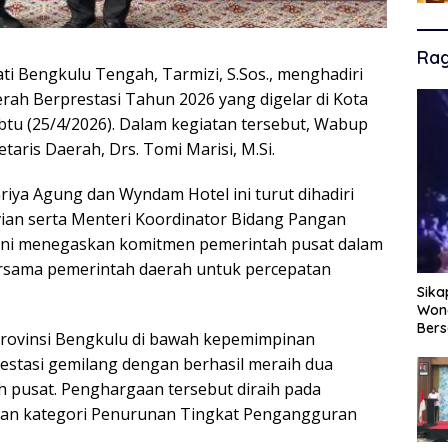
Ra
ti Bengkulu Tengah, Tarmizi, S.Sos., menghadiri
rah Berprestasi Tahun 2026 yang digelar di Kota
tu (25/4/2026). Dalam kegiatan tersebut, Wabup
taris Daerah, Drs. Tomi Marisi, M.Si.
riya Agung dan Wyndam Hotel ini turut dihadiri
vian serta Menteri Koordinator Bidang Pangan
i ini menegaskan komitmen pemerintah pusat dalam
ersama pemerintah daerah untuk percepatan
Sika
Wono
Ber
rovinsi Bengkulu di bawah kepemimpinan
stasi gemilang dengan berhasil meraih dua
h pusat. Penghargaan tersebut diraih pada
k dan kategori Penurunan Tingkat Pengangguran