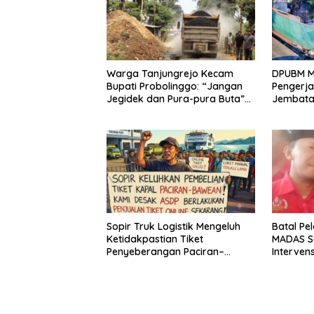
Warga Tanjungrejo Kecam
DPUBM M
Bupati Probolinggo: “Jangan
Pengerja
Jegidek dan Pura-pura Buta”
Jembata
Soal Jalan Desa Hancur
Balekam
Dihajar Tambang
Sopir Truk Logistik Mengeluh
Batal Pe
Ketidakpastian Tiket
MADAS S
Penyeberangan Paciran–
Interven
Bawean, Desak ASDP Terapkan
Kabupat
Sistem Online