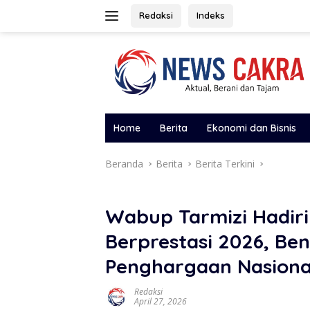
Langsung
Redaksi
Indeks
ke
konten
Home
Berita
Ekonomi dan Bisnis
Beranda
Berita
Berita Terkini
Wabup Tarmizi Hadiri
Berprestasi 2026, Be
Penghargaan Nasiona
Redaksi
April 27, 2026