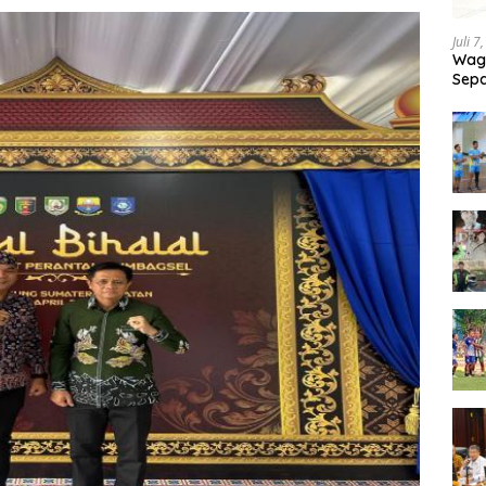
Juli 7
Wagu
Sepa
Tand