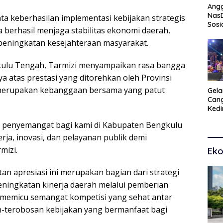
Angg
Nas
yata keberhasilan implementasi kebijakan strategis
Sosi
a berhasil menjaga stabilitas ekonomi daerah,
Peng
peningkatan kesejahteraan masyarakat.
Tra
ulu Tengah, Tarmizi menyampaikan rasa bangga
ya atas prestasi yang ditorehkan oleh Provinsi
i merupakan kebanggaan bersama yang patut
Gel
Cang
Kedi
Kam
dan penyemangat bagi kami di Kabupaten Bengkulu
Seni
ja, inovasi, dan pelayanan publik demi
mizi.
Eko
an apresiasi ini merupakan bagian dari strategi
ningkatan kinerja daerah melalui pemberian
pat memicu semangat kompetisi yang sehat antar
-terobosan kebijakan yang bermanfaat bagi