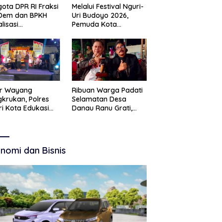
ota DPR RI Fraksi
Melalui Festival Nguri-
Dem dan BPKH
Uri Budoyo 2026,
alisasi
Pemuda Kota
elolaan Dana Haji
Pasuruan Perkuat
nsparan
Karakter Kebudayaan
dan Bebas Narkoba
ar Wayang
Ribuan Warga Padati
krukan, Polres
Selamatan Desa
ri Kota Edukasi
Danau Ranu Grati,
tibmas Lewat
Tokoh Adat Kritik
 Budaya
Manajemen Wisata
Pemkab
nomi dan Bisnis