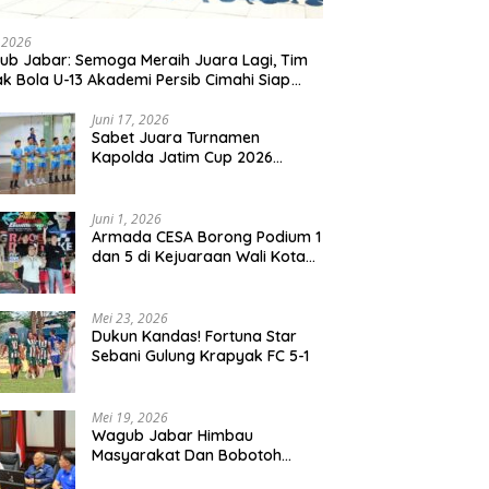
, 2026
b Jabar: Semoga Meraih Juara Lagi, Tim
k Bola U-13 Akademi Persib Cimahi Siap
ang di Gothia Cup 2026
Juni 17, 2026
Sabet Juara Turnamen
Kapolda Jatim Cup 2026
Rayon II, Tim Voli Polres
Probolinggo Tampil
Membanggakan
Juni 1, 2026
Armada CESA Borong Podium 1
dan 5 di Kejuaraan Wali Kota
Surabaya 2026
Mei 23, 2026
Dukun Kandas! Fortuna Star
Sebani Gulung Krapyak FC 5-1
Mei 19, 2026
Wagub Jabar Himbau
Masyarakat Dan Bobotoh
Jaga Kondusifitas Saat Laga