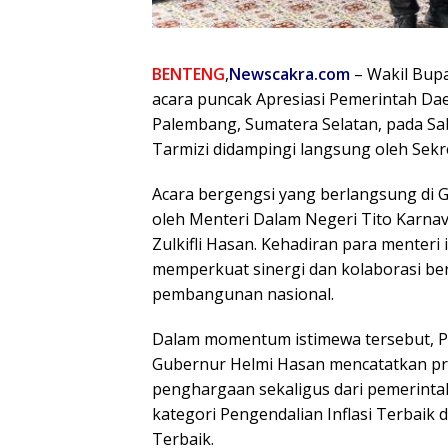
BENTENG
,
Newscakra.com
– Wakil Bupa
acara puncak Apresiasi Pemerintah Dae
Palembang, Sumatera Selatan, pada Sab
Tarmizi didampingi langsung oleh Sekre
Acara bergengsi yang berlangsung di G
oleh Menteri Dalam Negeri Tito Karna
Zulkifli Hasan. Kehadiran para menter
memperkuat sinergi dan kolaborasi b
pembangunan nasional.
Dalam momentum istimewa tersebut, P
Gubernur Helmi Hasan mencatatkan pre
penghargaan sekaligus dari pemerinta
kategori Pengendalian Inflasi Terbai
Terbaik.