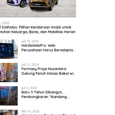
24, 2026
l Daihatsu: Pilihan Kendaraan Andal untuk
tuhan Keluarga, Bisnis, dan Mobilitas Harian
Juli 16, 2026
HardaWebPro: Web
Perusahaan Harus Beradaptasi
dengan MCP AI untuk
Tingkatkan Efektivitas
Operasional
Juli 15, 2026
Formasy Praja Nusantara
Dukung Penuh Inisiasi Bakorwil
Malang Wujudkan Koridor
Selatan 2045
Juli 5, 2026
Baru 3 Tahun Dibangun,
Pembongkaran “Kandang
Macan” Picu Kontroversi Tata
Kelola Aset
Mei 16, 2026