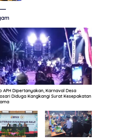
Akhir Super League, Persib
Bandung Menjamu Persijap Di
Stadion GBLA
gam
p APH Dipertanyakan, Karnaval Desa
sari Diduga Kangkangi Surat Kesepakatan
sama