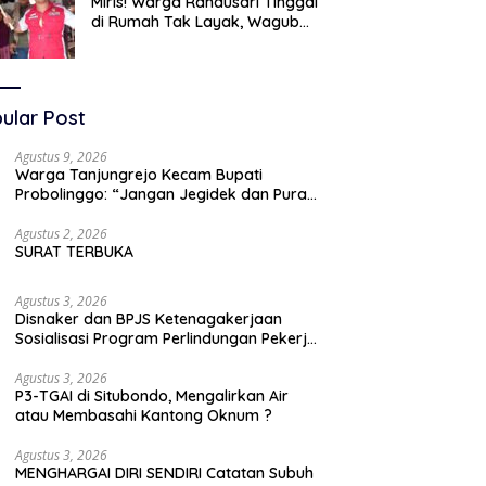
Miris! Warga Randusari Tinggal
di Rumah Tak Layak, Wagub
LIRA Jatim Semprot Pemkot
Pasuruan Soal Silpa Rp95 Miliar
ular Post
Agustus 9, 2026
Warga Tanjungrejo Kecam Bupati
Probolinggo: “Jangan Jegidek dan Pura-
pura Buta” Soal Jalan Desa Hancur
Dihajar Tambang
Agustus 2, 2026
SURAT TERBUKA
Agustus 3, 2026
Disnaker dan BPJS Ketenagakerjaan
Sosialisasi Program Perlindungan Pekerja
Rentan
Agustus 3, 2026
P3-TGAI di Situbondo, Mengalirkan Air
atau Membasahi Kantong Oknum ?
Agustus 3, 2026
MENGHARGAI DIRI SENDIRI Catatan Subuh