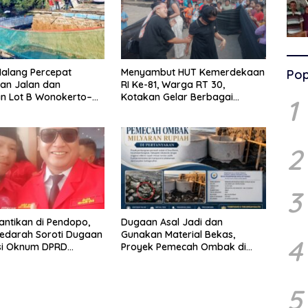
alang Percepat
Menyambut HUT Kemerdekaan
Pop
an Jalan dan
RI Ke-81, Warga RT 30,
n Lot B Wonokerto–
Kotakan Gelar Berbagai
1
bang
Lomba
2
3
lantikan di Pendopo,
Dugaan Asal Jadi dan
edarah Soroti Dugaan
Gunakan Material Bekas,
4
si Oknum DPRD
Proyek Pemecah Ombak di
en Probolinggo
BPAP Situbondo Menjadi
Sorotan Publik
5