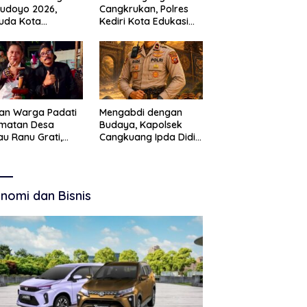
Budoyo 2026,
Cangkrukan, Polres
uda Kota
Kediri Kota Edukasi
ruan Perkuat
Kamtibmas Lewat
akter Kebudayaan
Seni Budaya
 Bebas Narkoba
an Warga Padati
Mengabdi dengan
amatan Desa
Budaya, Kapolsek
u Ranu Grati,
Cangkuang Ipda Didi
h Adat Kritik
Dwi Purnomo Jadi
ajemen Wisata
Inspirasi Masyarakat
kab
nomi dan Bisnis