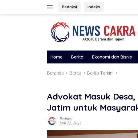
Langsung
Redaksi
Indeks
ke
konten
Home
Berita
Ekonomi dan Bisnis
Beranda
Berita
Berita Terkini
Advokat Masuk Desa,
Jatim untuk Masyara
Redaksi
Juni 22, 2026