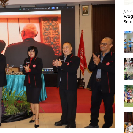
Juli 7
Wagu
Sepa
Tand