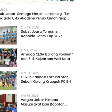
, 2026
b Jabar: Semoga Meraih Juara Lagi, Tim
k Bola U-13 Akademi Persib Cimahi Siap
ang di Gothia Cup 2026
Juni 17, 2026
Sabet Juara Turnamen
Kapolda Jatim Cup 2026
Rayon II, Tim Voli Polres
Probolinggo Tampil
Membanggakan
Juni 1, 2026
Armada CESA Borong Podium 1
dan 5 di Kejuaraan Wali Kota
Surabaya 2026
Mei 23, 2026
Dukun Kandas! Fortuna Star
Sebani Gulung Krapyak FC 5-1
Mei 19, 2026
Wagub Jabar Himbau
Masyarakat Dan Bobotoh
Jaga Kondusifitas Saat Laga