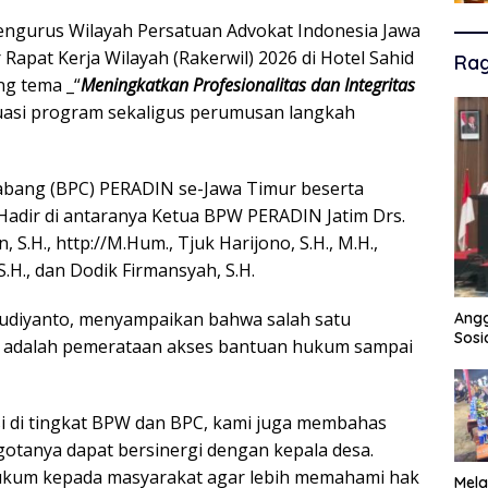
ngurus Wilayah Persatuan Advokat Indonesia Jawa
apat Kerja Wilayah (Rakerwil) 2026 di Hotel Sahid
Ra
ng tema _“
Meningkatkan Profesionalitas dan Integritas
aluasi program sekaligus perumusan langkah
Cabang (BPC) PERADIN se-Jawa Timur beserta
Hadir di antaranya Ketua BPW PERADIN Jatim Drs.
, S.H., http://M.Hum., Tjuk Harijono, S.H., M.H.,
S.H., dan Dodik Firmansyah, S.H.
udiyanto, menyampaikan bahwa salah satu
Angg
Sosi
 adalah pemerataan akses bantuan hukum sampai
i di tingkat BPW dan BPC, kami juga membahas
tanya dapat bersinergi dengan kepala desa.
kum kepada masyarakat agar lebih memahami hak
Mela