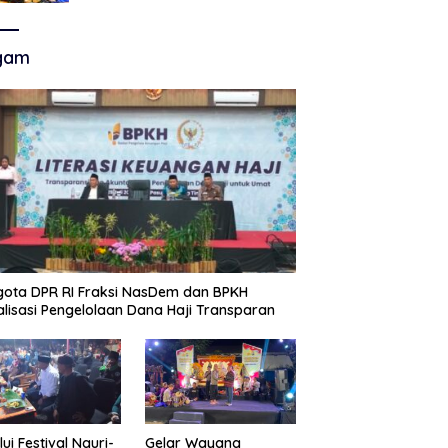
Akhir Super League, Persib
Bandung Menjamu Persijap Di
Stadion GBLA
gam
ota DPR RI Fraksi NasDem dan BPKH
alisasi Pengelolaan Dana Haji Transparan
lui Festival Nguri-
Gelar Wayang