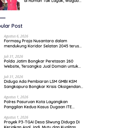
di Rumah Tak Layak, Wagub
LIRA Jatim Semprot Pemkot
Pasuruan Soal Silpa Rp95 Miliar
ular Post
Agustus 6, 2026
Formasy Praja Nusantara dalam
mendukung Koridor Selatan 2045 terus
bergerak dan gandeng Yayasan Mekar
Mitra Indonesia dengan SPEKTANI
Juli 31, 2026
Polda Jatim Bongkar Peretasan 260
Website, Tersangka Jual Domain untuk
Promosi Judi Online
Juli 31, 2026
Diduga Ada Pembiaran LSM GMBI KSM
Sangkapura Bongkar Krisis Oksigendan
Kisruh Sampah Medis
Agustus 1, 2026
Polres Pasuruan Kota Layangkan
Panggilan Kedua Kasus Dugaan ITE
Oknum “Wartawati”
Agustus 1, 2026
Proyek P3-TGAI Desa Sliwung Diduga Di
Kerjakan Asal Jadi ,Mutu dan Kualitas