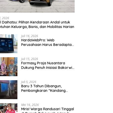
24, 2026
l Daihatsu: Pilihan Kendaraan Andal untuk
tuhan Keluarga, Bisnis, dan Mobilitas Harian
Juli 16, 2026
HardaWebPro: Web
Perusahaan Harus Beradaptasi
dengan MCP AI untuk
Tingkatkan Efektivitas
Operasional
Juli 15, 2026
Formasy Praja Nusantara
Dukung Penuh Inisiasi Bakorwil
Malang Wujudkan Koridor
Selatan 2045
Juli 5, 2026
Baru 3 Tahun Dibangun,
Pembongkaran “Kandang
Macan” Picu Kontroversi Tata
Kelola Aset
Mei 16, 2026
Miris! Warga Randusari Tinggal