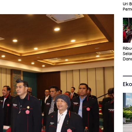
Uri 
Pem
Pasu
Kar
dan
Ribu
Sel
Dana
Toko
Man
Pem
Eko