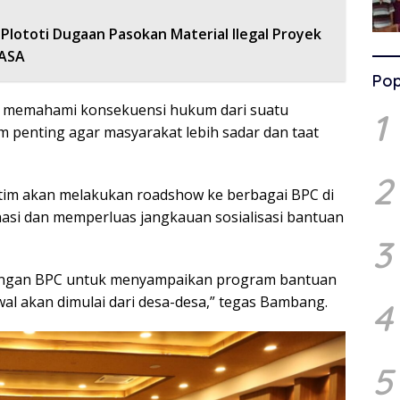
Plototi Dugaan Pasokan Material Ilegal Proyek
KASA
Pop
m memahami konsekuensi hukum dari suatu
1
m penting agar masyarakat lebih sadar dan taat
2
atim akan melakukan roadshow ke berbagai BPC di
si dan memperluas jangkauan sosialisasi bantuan
3
aringan BPC untuk menyampaikan program bantuan
l akan dimulai dari desa-desa,” tegas Bambang.
4
5