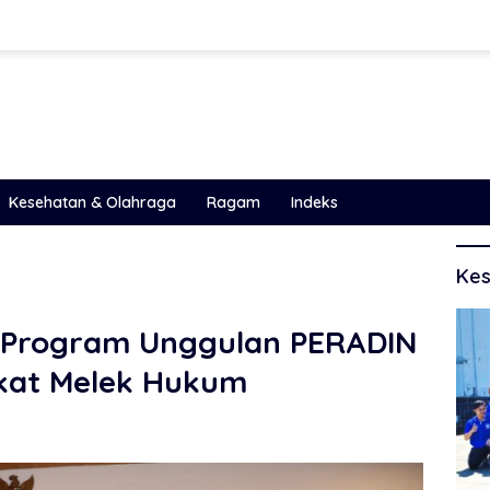
Kesehatan & Olahraga
Ragam
Indeks
Kes
 Program Unggulan PERADIN
kat Melek Hukum