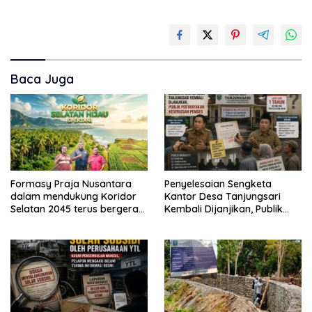
Baca Juga
Formasy Praja Nusantara
Penyelesaian Sengketa
dalam mendukung Koridor
Kantor Desa Tanjungsari
Selatan 2045 terus bergerak
Kembali Dijanjikan, Publik
dan gandeng Yayasan
Pertanyakan Keseriusan
Mekar Mitra Indonesia
Pemdes
dengan SPEKTANI