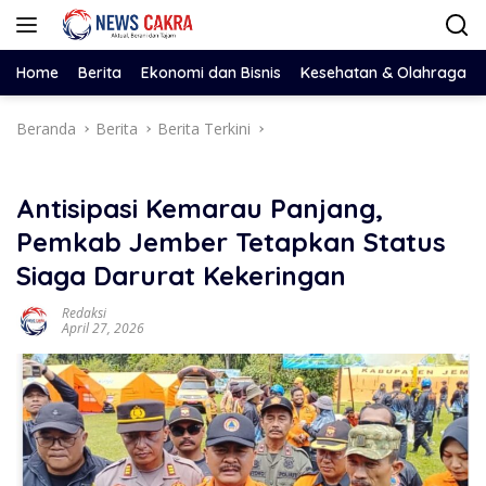
Langsung
ke
konten
Home
Berita
Ekonomi dan Bisnis
Kesehatan & Olahraga
Beranda
Berita
Berita Terkini
Antisipasi Kemarau Panjang,
Pemkab Jember Tetapkan Status
Siaga Darurat Kekeringan
Redaksi
April 27, 2026