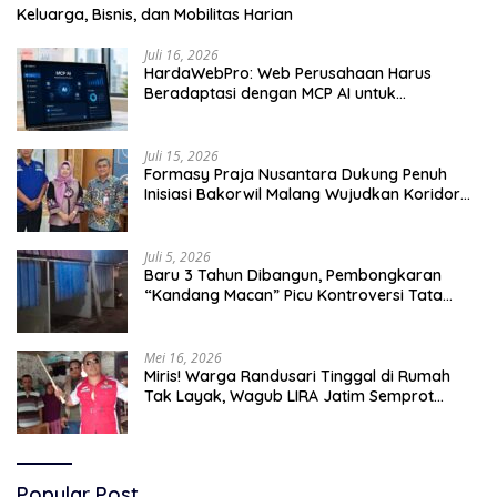
Keluarga, Bisnis, dan Mobilitas Harian
Juli 16, 2026
HardaWebPro: Web Perusahaan Harus
Beradaptasi dengan MCP AI untuk
Tingkatkan Efektivitas Operasional
Juli 15, 2026
Formasy Praja Nusantara Dukung Penuh
Inisiasi Bakorwil Malang Wujudkan Koridor
Selatan 2045
Juli 5, 2026
Baru 3 Tahun Dibangun, Pembongkaran
“Kandang Macan” Picu Kontroversi Tata
Kelola Aset
Mei 16, 2026
Miris! Warga Randusari Tinggal di Rumah
Tak Layak, Wagub LIRA Jatim Semprot
Pemkot Pasuruan Soal Silpa Rp95 Miliar
Popular Post