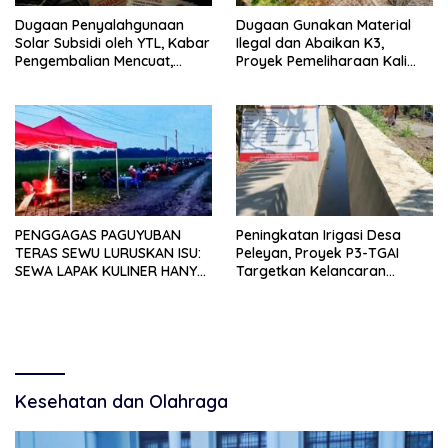
Dugaan Penyalahgunaan
Dugaan Gunakan Material
Solar Subsidi oleh YTL, Kabar
Ilegal dan Abaikan K3,
Pengembalian Mencuat,
Proyek Pemeliharaan Kali
Pelapor Mengaku Belum
Lubawang Situbondo Senilai
Terima Informasi Resmi
Hampir 1 Miliar Disorot
Warga
PENGGAGAS PAGUYUBAN
Peningkatan Irigasi Desa
TERAS SEWU LURUSKAN ISU:
Peleyan, Proyek P3-TGAI
SEWA LAPAK KULINER HANYA
Targetkan Kelancaran
RP 250.000 UNTUK 15 METER
Pengairan Pertanian
Kesehatan dan Olahraga