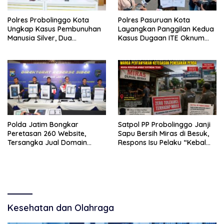
Polres Probolinggo Kota
Polres Pasuruan Kota
Ungkap Kasus Pembunuhan
Layangkan Panggilan Kedua
Manusia Silver, Dua
Kasus Dugaan ITE Oknum
Tersangka Diamankan
“Wartawati”
Polda Jatim Bongkar
Satpol PP Probolinggo Janji
Peretasan 260 Website,
Sapu Bersih Miras di Besuk,
Tersangka Jual Domain
Respons Isu Pelaku “Kebal
untuk Promosi Judi Online
Hukum”
Kesehatan dan Olahraga