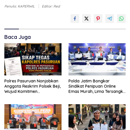
Penulis: KAPERWIL
Editor: Red
Baca Juga
Polres Pasuruan Nonjobkan
Polda Jatim Bongkar
Anggota Reskrim Polsek Beji,
Sindikat Penipuan Online
Wujud Komitmen
Emas Murah, Lima Tersangka
Transparansi Penanganan
Diantaranya Warga Binaan
Dugaan Penganiayaan
Lapas Diamankan