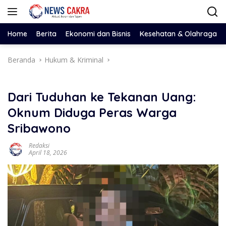
Langsung
ke
konten
Home
Berita
Ekonomi dan Bisnis
Kesehatan & Olahraga
Beranda
Hukum & Kriminal
Dari Tuduhan ke Tekanan Uang:
Oknum Diduga Peras Warga
Sribawono
Redaksi
April 18, 2026