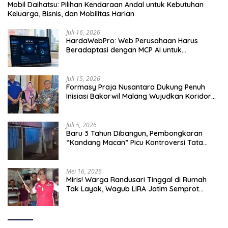
Mobil Daihatsu: Pilihan Kendaraan Andal untuk Kebutuhan
Keluarga, Bisnis, dan Mobilitas Harian
Juli 16, 2026
HardaWebPro: Web Perusahaan Harus
Beradaptasi dengan MCP AI untuk
Tingkatkan Efektivitas Operasional
Juli 15, 2026
Formasy Praja Nusantara Dukung Penuh
Inisiasi Bakorwil Malang Wujudkan Koridor
Selatan 2045
Juli 5, 2026
Baru 3 Tahun Dibangun, Pembongkaran
“Kandang Macan” Picu Kontroversi Tata
Kelola Aset
Mei 16, 2026
Miris! Warga Randusari Tinggal di Rumah
Tak Layak, Wagub LIRA Jatim Semprot
Pemkot Pasuruan Soal Silpa Rp95 Miliar