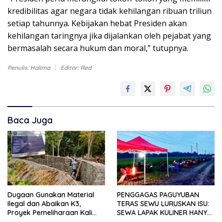
kredibilitas agar negara tidak kehilangan ribuan triliun
setiap tahunnya. Kebijakan hebat Presiden akan
kehilangan taringnya jika dijalankan oleh pejabat yang
bermasalah secara hukum dan moral,” tutupnya.
Penulis: Halima
Editor: Red
Baca Juga
Dugaan Gunakan Material
PENGGAGAS PAGUYUBAN
Ilegal dan Abaikan K3,
TERAS SEWU LURUSKAN ISU:
Proyek Pemeliharaan Kali
SEWA LAPAK KULINER HANYA
Lubawang Situbondo Senilai
RP 250.000 UNTUK 15 METER