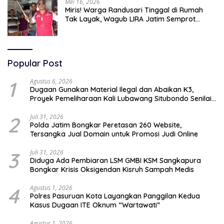
Mei 16, 2026
Miris! Warga Randusari Tinggal di Rumah
Tak Layak, Wagub LIRA Jatim Semprot
Pemkot Pasuruan Soal Silpa Rp95 Miliar
Popular Post
1
Agustus 6, 2026
Dugaan Gunakan Material Ilegal dan Abaikan K3,
Proyek Pemeliharaan Kali Lubawang Situbondo Senilai
Hampir 1 Miliar Disorot Warga
2
Juli 31, 2026
Polda Jatim Bongkar Peretasan 260 Website,
Tersangka Jual Domain untuk Promosi Judi Online
3
Juli 31, 2026
Diduga Ada Pembiaran LSM GMBI KSM Sangkapura
Bongkar Krisis Oksigendan Kisruh Sampah Medis
4
Agustus 1, 2026
Polres Pasuruan Kota Layangkan Panggilan Kedua
Kasus Dugaan ITE Oknum “Wartawati”
Agustus 1, 2026