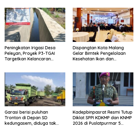
Hampir 1 Miliar Disorot
Warga
Peningkatan Irigasi Desa
Dispangtan Kota Malang
Peleyan, Proyek P3-TGAI
Gelar Bimtek Pengelolaan
Targetkan Kelancaran
Kesehatan Ikan dan
Pengairan Pertanian
Lingkungan Budidaya
Garasi berisi puluhan
Kadepbinpasrat Resmi Tutup
Tronton di Depan SD
Diklat SPPI KDKMP dan KNMP
kedungasem, diduga tak
2026 di Puslatpurmar 5
kantongi ijin dan resahkan
Baluran
warga