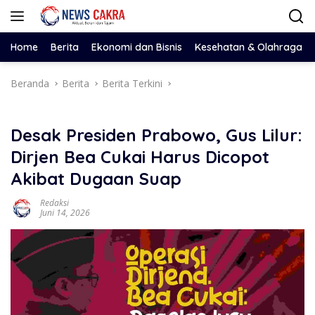
Langsung
ke
konten
Home
Berita
Ekonomi dan Bisnis
Kesehatan & Olahraga
Beranda
Berita
Berita Terkini
Desak Presiden Prabowo, Gus Lilur:
Dirjen Bea Cukai Harus Dicopot
Akibat Dugaan Suap
Redaksi
Juni 14, 2026