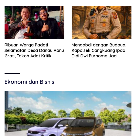
Kebudayaan dan Bebas
Budaya
Narkoba
Ribuan Warga Padati
Mengabdi dengan Budaya,
Selamatan Desa Danau Ranu
Kapolsek Cangkuang Ipda
Grati, Tokoh Adat Kritik
Didi Dwi Purnomo Jadi
Manajemen Wisata Pemkab
Inspirasi Masyarakat
Ekonomi dan Bisnis