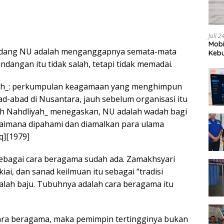
Juli 
Mobi
ndang NU adalah menganggapnya semata-mata
Kebu
dangan itu tidak salah, tetapi tidak memadai.
iyyah_: perkumpulan keagamaan yang menghimpun
d-abad di Nusantara, jauh sebelum organisasi itu
tah Nahdliyah_ menegaskan, NU adalah wadah bagi
imana dipahami dan diamalkan para ulama
q][1979]
sebagai cara beragama sudah ada. Zamakhsyari
ai, dan sanad keilmuan itu sebagai “tradisi
alah baju. Tubuhnya adalah cara beragama itu
cara beragama, maka pemimpin tertingginya bukan