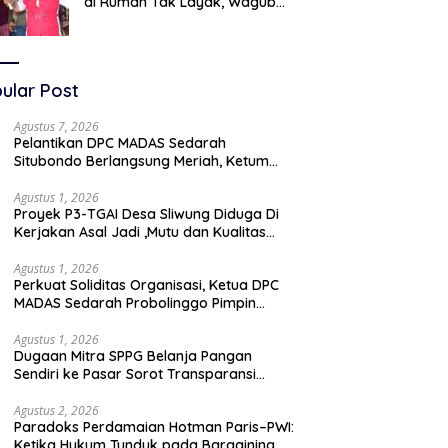
di Rumah Tak Layak, Wagub
LIRA Jatim Semprot Pemkot
Pasuruan Soal Silpa Rp95 Miliar
ular Post
Agustus 7, 2026
Pelantikan DPC MADAS Sedarah
Situbondo Berlangsung Meriah, Ketum
Jatim Tekankan Peran Organisasi untuk
Membela Masyarakat
Agustus 1, 2026
Proyek P3-TGAI Desa Sliwung Diduga Di
Kerjakan Asal Jadi ,Mutu dan Kualitas
Jadi Sorotan
Agustus 1, 2026
Perkuat Soliditas Organisasi, Ketua DPC
MADAS Sedarah Probolinggo Pimpin
Diskusi Bersama DPAC Wilayah Timur
Agustus 1, 2026
Dugaan Mitra SPPG Belanja Pangan
Sendiri ke Pasar Sorot Transparansi
Anggaran, Pihak Terkait Bungkam
Agustus 2, 2026
Paradoks Perdamaian Hotman Paris–PWI:
Ketika Hukum Tunduk pada Bargaining