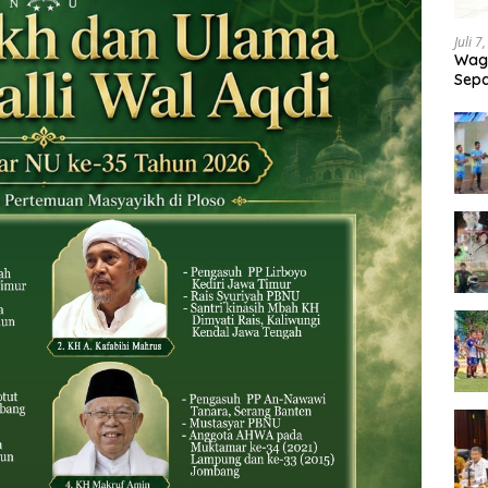
Juli 7
Wagu
Sepa
Tand