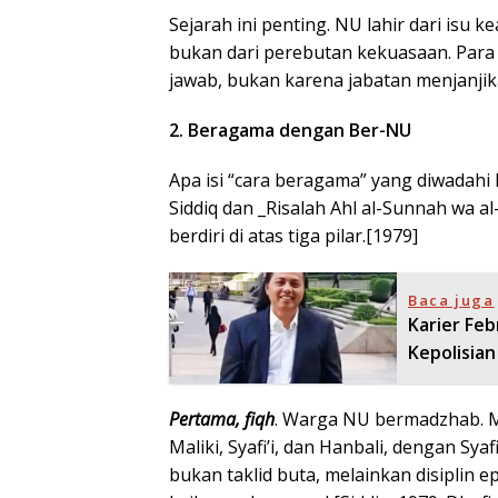
Sejarah ini penting. NU lahir dari isu
bukan dari perebutan kekuasaan. Para
jawab, bukan karena jabatan menjanji
2. Beragama dengan Ber-NU
Apa isi “cara beragama” yang diwadah
Siddiq dan _Risalah Ahl al-Sunnah wa a
berdiri di atas tiga pilar.[1979]
Baca juga
Karier Fe
Kepolisian
Pertama, fiqh
. Warga NU bermadzhab. Me
Maliki, Syafi’i, dan Hanbali, dengan Sy
bukan taklid buta, melainkan disiplin 