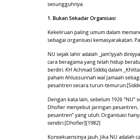
sesungguhnya.
1. Bukan Sekadar Organisasi
Kekeliruan paling umum dalam mema
sebagai organisasi kemasyarakatan. Pan
NU sejak lahir adalah _jam’iyyah din
cara beragama yang telah hidup beraba
berdiri. KH Achmad Siddiq dalam _Khit
paham Ahlussunnah wal Jamaah sebaga
pesantren secara turun-temurun.[Siddi
Dengan kata lain, sebelum 1926 “NU” 
Dhofier menyebut jaringan pesantren, ki
pesantren” yang utuh. Organisasi hany
sendiri.[Dhofier][1982]
Konsekuensinya jauh. Jika NU adalah 