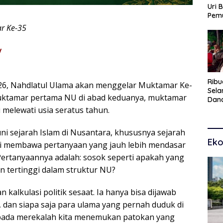
Uri 
Pem
Pasu
r Ke-35
Kar
dan
y
Ribu
26, Nahdlatul Ulama akan menggelar Muktamar Ke-
Sel
 muktamar pertama NU di abad keduanya, muktamar
Dana
Toko
i melewati usia seratus tahun.
Man
Pem
i sejarah Islam di Nusantara, khususnya sejarah
Eko
i membawa pertanyaan yang jauh lebih mendasar
 Pertanyaannya adalah: sosok seperti apakah yang
n tertinggi dalam struktur NU?
 kalkulasi politik sesaat. Ia hanya bisa dijawab
dan siapa saja para ulama yang pernah duduk di
b pada merekalah kita menemukan patokan yang