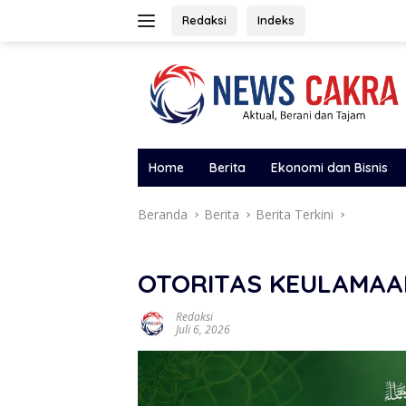
Langsung
Redaksi
Indeks
ke
konten
Home
Berita
Ekonomi dan Bisnis
Beranda
Berita
Berita Terkini
OTORITAS KEULAMAA
Redaksi
Juli 6, 2026