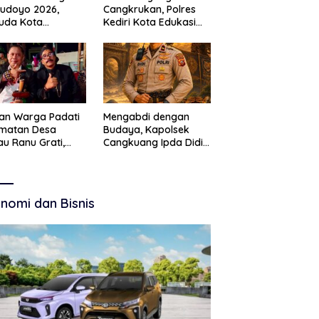
Budoyo 2026,
Cangkrukan, Polres
uda Kota
Kediri Kota Edukasi
ruan Perkuat
Kamtibmas Lewat
akter Kebudayaan
Seni Budaya
 Bebas Narkoba
an Warga Padati
Mengabdi dengan
amatan Desa
Budaya, Kapolsek
u Ranu Grati,
Cangkuang Ipda Didi
h Adat Kritik
Dwi Purnomo Jadi
ajemen Wisata
Inspirasi Masyarakat
kab
nomi dan Bisnis