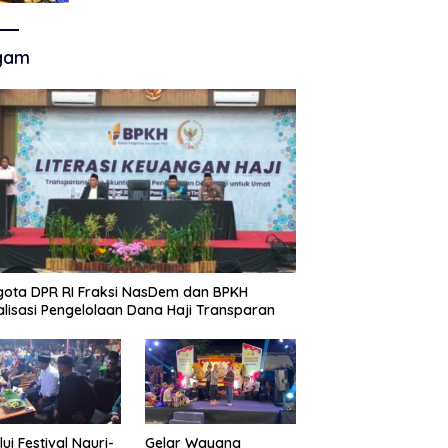
Akhir Super League, Persib
Bandung Menjamu Persijap Di
Stadion GBLA
gam
ota DPR RI Fraksi NasDem dan BPKH
alisasi Pengelolaan Dana Haji Transparan
lui Festival Nguri-
Gelar Wayang