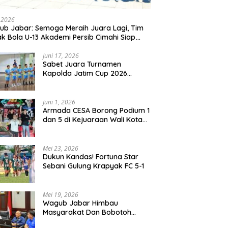
, 2026
b Jabar: Semoga Meraih Juara Lagi, Tim
k Bola U-13 Akademi Persib Cimahi Siap
ang di Gothia Cup 2026
Juni 17, 2026
Sabet Juara Turnamen
Kapolda Jatim Cup 2026
Rayon II, Tim Voli Polres
Probolinggo Tampil
Membanggakan
Juni 1, 2026
Armada CESA Borong Podium 1
dan 5 di Kejuaraan Wali Kota
Surabaya 2026
Mei 23, 2026
Dukun Kandas! Fortuna Star
Sebani Gulung Krapyak FC 5-1
Mei 19, 2026
Wagub Jabar Himbau
Masyarakat Dan Bobotoh
Jaga Kondusifitas Saat Laga