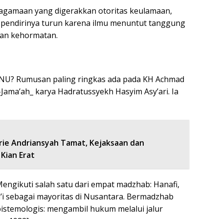
 keagamaan yang digerakkan otoritas keulamaan,
 pendirinya turun karena ilmu menuntut tanggung
kan kehormatan.
i NU? Rumusan paling ringkas ada pada KH Achmad
l-Jama’ah_ karya Hadratussyekh Hasyim Asy’ari. Ia
brie Andriansyah Tamat, Kejaksaan dan
 Kian Erat
ngikuti salah satu dari empat madzhab: Hanafi,
afi’i sebagai mayoritas di Nusantara. Bermadzhab
epistemologis: mengambil hukum melalui jalur