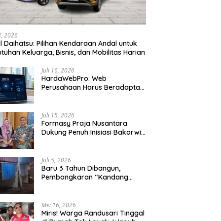
24, 2026
l Daihatsu: Pilihan Kendaraan Andal untuk
tuhan Keluarga, Bisnis, dan Mobilitas Harian
Juli 16, 2026
HardaWebPro: Web
Perusahaan Harus Beradaptasi
dengan MCP AI untuk
Tingkatkan Efektivitas
Operasional
Juli 15, 2026
Formasy Praja Nusantara
Dukung Penuh Inisiasi Bakorwil
Malang Wujudkan Koridor
Selatan 2045
Juli 5, 2026
Baru 3 Tahun Dibangun,
Pembongkaran “Kandang
Macan” Picu Kontroversi Tata
Kelola Aset
Mei 16, 2026
Miris! Warga Randusari Tinggal