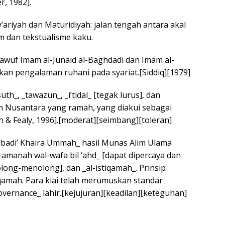
r, 1982].
y’ariyah dan Maturidiyah: jalan tengah antara akal
m dan tekstualisme kaku.
wuf Imam al-Junaid al-Baghdadi dan Imam al-
an pengalaman ruhani pada syariat.[Siddiq][1979]
uth_, _tawazun_, _i’tidal_ [tegak lurus], dan
lam Nusantara yang ramah, yang diakui sebagai
 & Fealy, 1996].[moderat][seimbang][toleran]
Mabadi’ Khaira Ummah_ hasil Munas Alim Ulama
-amanah wal-wafa bil ‘ahd_ [dapat dipercaya dan
[tolong-menolong], dan _al-istiqamah_. Prinsip
iqamah. Para kiai telah merumuskan standar
governance_ lahir.[kejujuran][keadilan][keteguhan]