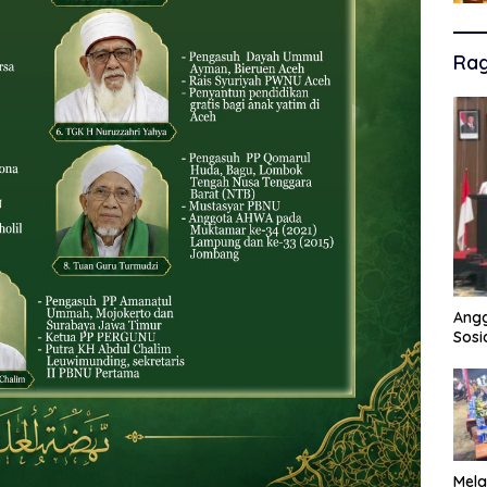
Ra
Angg
Sosi
Mela