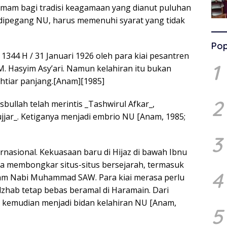
 imam bagi tradisi keagamaan yang dianut puluhan
 dipegang NU, harus memenuhi syarat yang tidak
Pop
 1344 H / 31 Januari 1926 oleh para kiai pesantren
1
. Hasyim Asy’ari. Namun kelahiran itu bukan
khtiar panjang.[Anam][1985]
2
ullah telah merintis _Tashwirul Afkar_,
jjar_. Ketiganya menjadi embrio NU [Anam, 1985;
3
rnasional. Kekuasaan baru di Hijaz di bawah Ibnu
 membongkar situs-situs bersejarah, termasuk
4
am Nabi Muhammad SAW. Para kiai merasa perlu
zhab tetap bebas beramal di Haramain. Dari
ng kemudian menjadi bidan kelahiran NU [Anam,
5