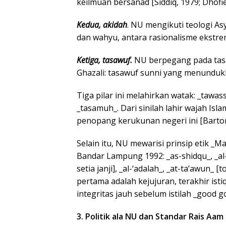
keilmuan bersanad [Siddiq, 1979; Dhofie
Kedua, akidah
. NU mengikuti teologi As
dan wahyu, antara rasionalisme ekstre
Ketiga, tasawuf.
NU berpegang pada tasa
Ghazali: tasawuf sunni yang menundukk
Tiga pilar ini melahirkan watak: _tawass
_tasamuh_. Dari sinilah lahir wajah Is
penopang kerukunan negeri ini [Barton
Selain itu, NU mewarisi prinsip etik _
Bandar Lampung 1992: _as-shidqu_, _al
setia janji], _al-‘adalah_, _at-ta’awun_ 
pertama adalah kejujuran, terakhir ist
integritas jauh sebelum istilah _good 
3. Politik ala NU dan Standar Rais Aam