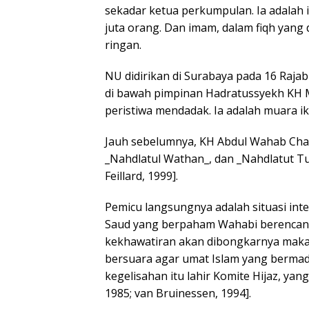
sekadar ketua perkumpulan. Ia adalah
juta orang. Dan imam, dalam fiqh yang
ringan.
NU didirikan di Surabaya pada 16 Rajab
di bawah pimpinan Hadratussyekh KH M
peristiwa mendadak. Ia adalah muara i
Jauh sebelumnya, KH Abdul Wahab Chasb
_Nahdlatul Wathan_, dan _Nahdlatut Tu
Feillard, 1999].
Pemicu langsungnya adalah situasi inte
Saud yang berpaham Wahabi berencana
kekhawatiran akan dibongkarnya mak
bersuara agar umat Islam yang bermad
kegelisahan itu lahir Komite Hijaz, ya
1985; van Bruinessen, 1994].