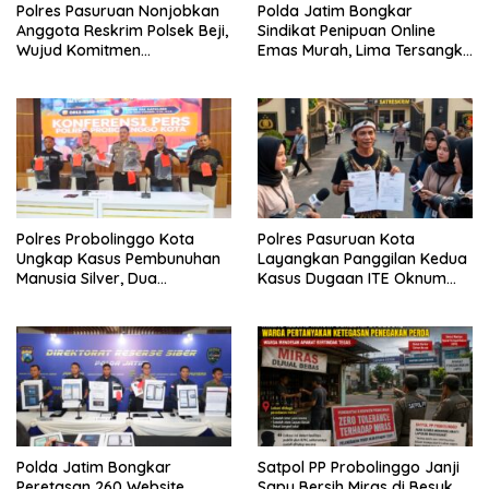
Polres Pasuruan Nonjobkan
Polda Jatim Bongkar
Anggota Reskrim Polsek Beji,
Sindikat Penipuan Online
Wujud Komitmen
Emas Murah, Lima Tersangka
Transparansi Penanganan
Diantaranya Warga Binaan
Dugaan Penganiayaan
Lapas Diamankan
Polres Probolinggo Kota
Polres Pasuruan Kota
Ungkap Kasus Pembunuhan
Layangkan Panggilan Kedua
Manusia Silver, Dua
Kasus Dugaan ITE Oknum
Tersangka Diamankan
“Wartawati”
Polda Jatim Bongkar
Satpol PP Probolinggo Janji
Peretasan 260 Website,
Sapu Bersih Miras di Besuk,