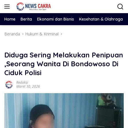
Langsung
ke
konten
Home
Berita
Ekonomi dan Bisnis
Kesehatan & Olahraga
Beranda
Hukum & Kriminal
Diduga Sering Melakukan Penipuan
,Seorang Wanita Di Bondowoso Di
Ciduk Polisi
Redaksi
Maret 30, 2026