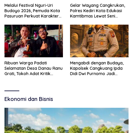
Melalui Festival Nguri-Uri
Gelar Wayang Cangkrukan,
Budoyo 2026, Pemuda Kota
Polres Kediri Kota Edukasi
Pasuruan Perkuat Karakter
Kamtibmas Lewat Seni
Kebudayaan dan Bebas
Budaya
Narkoba
Ribuan Warga Padati
Mengabdi dengan Budaya,
Selamatan Desa Danau Ranu
Kapolsek Cangkuang Ipda
Grati, Tokoh Adat Kritik
Didi Dwi Purnomo Jadi
Manajemen Wisata Pemkab
Inspirasi Masyarakat
Ekonomi dan Bisnis