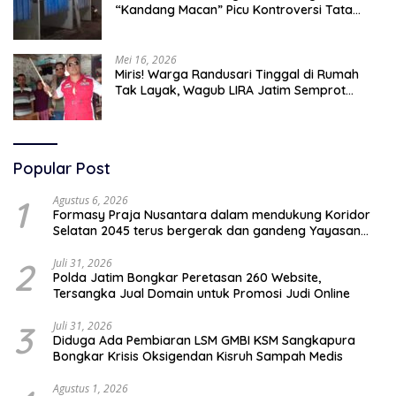
“Kandang Macan” Picu Kontroversi Tata
Kelola Aset
Mei 16, 2026
Miris! Warga Randusari Tinggal di Rumah
Tak Layak, Wagub LIRA Jatim Semprot
Pemkot Pasuruan Soal Silpa Rp95 Miliar
Popular Post
1
Agustus 6, 2026
Formasy Praja Nusantara dalam mendukung Koridor
Selatan 2045 terus bergerak dan gandeng Yayasan
Mekar Mitra Indonesia dengan SPEKTANI
2
Juli 31, 2026
Polda Jatim Bongkar Peretasan 260 Website,
Tersangka Jual Domain untuk Promosi Judi Online
3
Juli 31, 2026
Diduga Ada Pembiaran LSM GMBI KSM Sangkapura
Bongkar Krisis Oksigendan Kisruh Sampah Medis
Agustus 1, 2026